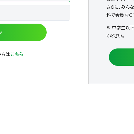
さらに、みん
料で会員なら
※ 中学生以
ン
ください。
の方は
こちら