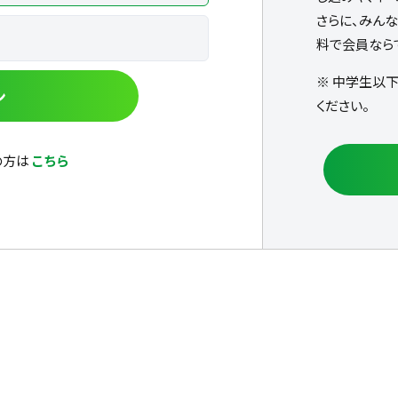
さらに、みん
料で会員なら
※ 中学生以
ン
ください。
の方は
こちら