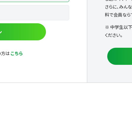
さらに、みん
料で会員なら
※ 中学生以
ン
ください。
の方は
こちら