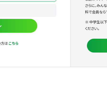
さらに、みん
料で会員なら
※ 中学生以
ン
ください。
の方は
こちら