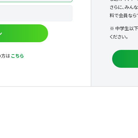
さらに、みん
料で会員なら
※ 中学生以
ン
ください。
の方は
こちら