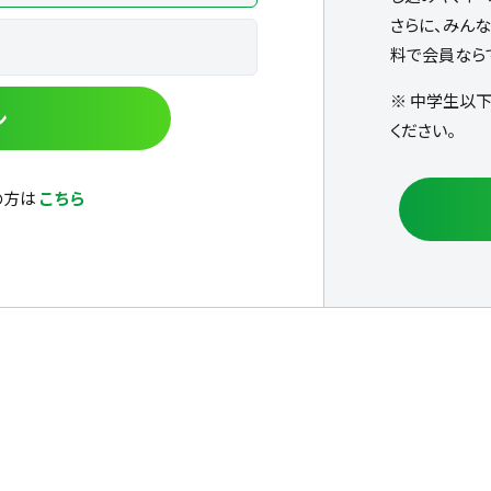
さらに、みん
料で会員なら
※ 中学生以
ン
ください。
の方は
こちら