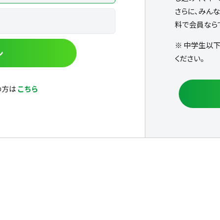
さらに、みん
料で会員なら
※ 中学生以
ン
ください。
の方は
こちら