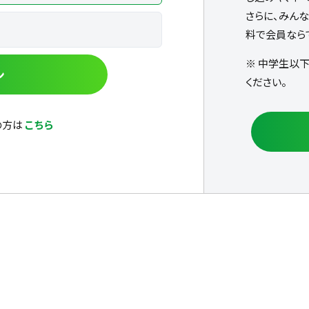
さらに、みん
料で会員なら
※ 中学生以
ン
ください。
の方は
こちら