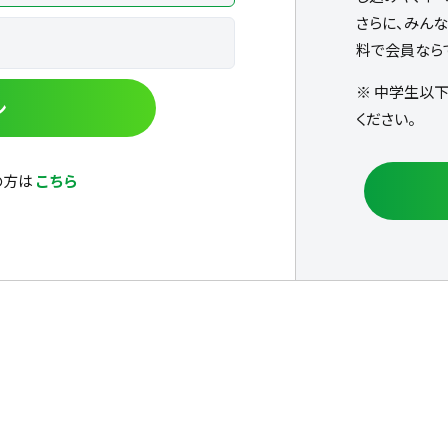
さらに、みん
料で会員なら
※ 中学生以
ン
ください。
の方は
こちら