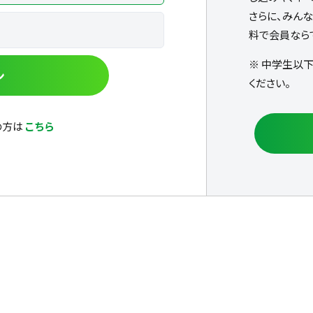
さらに、みん
料で会員なら
※ 中学生以
ン
ください。
の方は
こちら