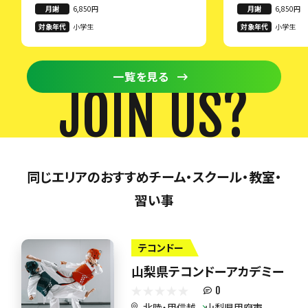
月謝
6,850円
月謝
6,850円
対象年代
小学生
対象年代
小学生
一覧を見る
JOIN US?
同じエリアのおすすめチーム・スクール・教室・
習い事
テコンドー
山梨県テコンドーアカデミー
0
北陸・甲信越
山梨県甲府市