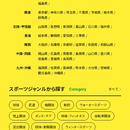
福島県
関東
東京都
神奈川県
埼玉県
千葉県
茨城県
栃木県
群馬県
北陸・甲信越
山梨県
長野県
新潟県
富山県
石川県
福井県
東海
岐阜県
静岡県
愛知県
三重県
関西
大阪府
兵庫県
京都府
滋賀県
奈良県
和歌山県
中国・四国
岡山県
広島県
鳥取県
島根県
山口県
香川県
徳島県
愛媛県
高知県
九州・沖縄
福岡県
佐賀県
長崎県
熊本県
大分県
宮崎県
鹿児島県
沖縄県
スポーツジャンルから探す
すべて
Category
球技
武道
格闘技
射的
ウォータースポーツ
陸上競技
ダンス・チア
体操・フィットネス
自転車競技
混合競技
団体・新興競技
ウィンタースポーツ