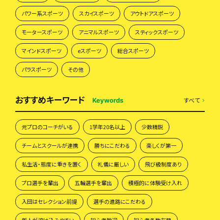
パワー系スポーツ
スカイスポーツ
アウトドアスポーツ
モータースポーツ
アニマルスポーツ
スティックスポーツ
マインドスポーツ
eスポーツ
総合スポーツ
パラスポーツ
その他
おすすめキーワード
すべて
Keywords
元プロのコーチがいる
1学年20名以上
少数精鋭
チームとスクールが連携
勝ちにこだわる
楽しくが第一
私生活・態度に重きを置く
礼儀に厳しい
飛び級制度あり
プロ選手を輩出
五輪選手を輩出
積極的に体験受け入れ
入団はセレクション前提
選手の進路にこだわる