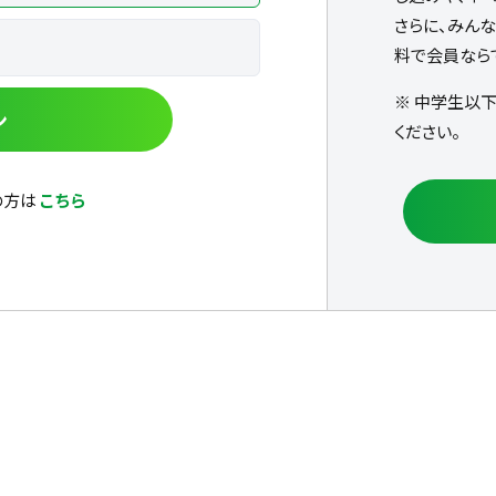
さらに、みん
料で会員なら
※ 中学生以
ン
ください。
の方は
こちら