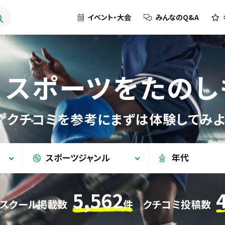
イベント・大会
みんなのQ&A
、スポーツを
たのし
クチコミを参考に
まずは体験してみよ
スポーツジャンル
年代
5,562
・スクール掲載数
件
クチコミ投稿数