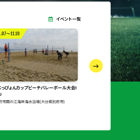
イベント一覧
1.24
2026.08.10
チャレンジカップ2027未之章十二支王座
【初心者大歓迎🎳】ワイワイ
空手道大会
✨女性メンバーも在籍！のコ
合体育館照葉積水ハウスアリーナ(福岡県福岡市
大阪市内(大阪府大阪市中央区)