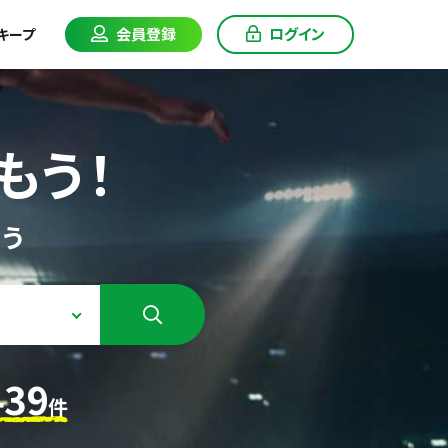
会員登録
ログイン
キープ
もう！
う
439
件