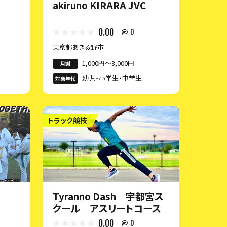
akiruno KIRARA JVC
0.00
0
東京都あきる野市
1,000円〜3,000円
月謝
幼児・小学生・中学生
対象年代
トラック競技
l
Tyranno Dash 宇都宮ス
クール アスリートコース
0.00
0