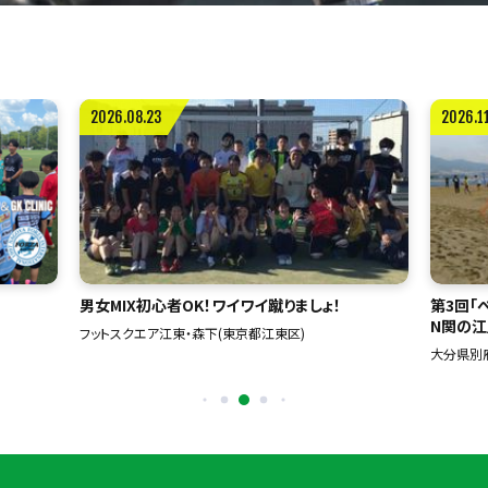
2026.11.07〜11.10
2027.0
第3回「べっぴょんカップビーチバレーボール大会I
スーパー
N関の江」
全九州
大分県別府市関の江海岸海水浴場(大分県別府市)
福岡市総
東区)