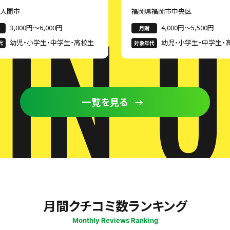
県入間市
福岡県福岡市中央区
IN 
3,000円〜6,000円
4,000円〜5,500円
月謝
幼児・小学生・中学生・高校生
幼児・小学生・中学生・
代
対象年代
大学生・専門学生・18歳
0歳以上・40歳以上・50
上・年齢不問
一覧を見る
月間クチコミ数ランキング
Monthly Reviews Ranking