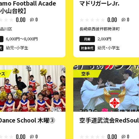
iamo Football Acade
マドリガーレJr．
【小山台校】
0.00
0.00
0
0
都品川区
長崎県西彼杵郡時津町
6,000円〜8,000円
2,000円
月謝
幼児・小学生
幼児・小学生
代
対象年代
ンス
空手
Dance School 木曜③
空手道武流会RedSou
0.00
0.00
0
0