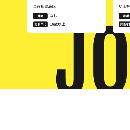
東京都豊島区
埼玉
JO
なし
月謝
月謝
18歳以上
対象年代
対象年