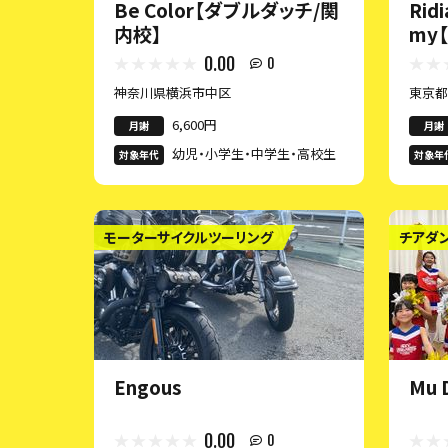
Be Color【ダブルダッチ/関
Rid
内校】
my
0.00
0
神奈川県横浜市中区
東京
6,600円
月謝
月謝
幼児・小学生・中学生・高校生
対象年代
対象年
モーターサイクルツーリング
チアダ
Engous
Mu 
0.00
0