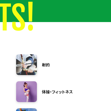
TS!
射的
体操・フィットネス