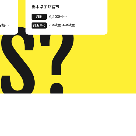
栃木県宇都宮市
US?
6,500円〜
月謝
高校生・
小学生・中学生
対象年代
以上・3
歳以