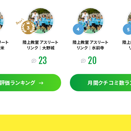
リート
陸上教室 アスリート
陸上教室 アスリート
陸上
留米
リンク｜​大野城
リンク｜水前寺
23
20
評価ランキング
月間クチコミ数ラ