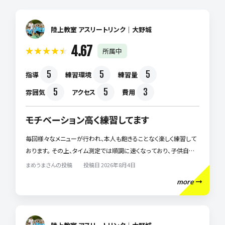
陸上教室 アスリートリンク｜​大野城
4.67
所属中
5
5
5
指導
練習環境
練習量
5
5
3
雰囲気
アクセス
費用
モチベーション高く練習してます
毎回様々なメニューが行われ、本人も飽きることなく楽しく練習して
おります。 その上、タイム測定では順調に速くなっており、子供自身
が驚いております。 楽しく練習が出来、いつの間にか速くなっている
まめうまさんの投稿 投稿日 2026年8月4日
状況なので、このまま続けさせたいです。
more