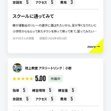
5
5
3
雰囲気
アクセス
費用
スクールに通ってみて
娘が運動会のリレーの選手に選ばれたいから、足が早くなりたいと
小学校からもらって来たチラシを持って帰って来て、習ってみたいと
言うので通っています。 今年の運動会のリレーで選手に選ばれまし
みや38さんの投稿 投稿日 2026年6月16日
た！ 同じ小学校の子はほとんど居ないんですが、沢山お友達も出来
more
たのしく通っています！
陸上教室 アスリートリンク｜小郡
5.00
所属中
5
5
5
指導
練習環境
練習量
5
5
5
雰囲気
アクセス
費用