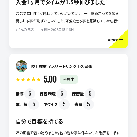
入会1ヶ月でタイムが1.5秒伸びました！
姉弟で毎回楽しく通わせていただいてます。 一生懸命走ってる顔を
見られる事が恥ずかしいからと、可愛く走る事を意識していた思春期
の女の子と、ただただ走る事が好きで全力すぎてすぐにバテてしまう
⭐︎さんの投稿 投稿日 2026年6月16日
元気な男の子、入会1ヶ月ですがそれぞれの課題を短期間で克服し
more
てくれたのが、こちらのクラブです。タイムの伸びにも驚きですが何よ
り子供達を楽しませながら、的確なアドバイスをくれるコーチは流石
です！練習メニューも豊富で無駄の無い練習に子供達も飽きず練習
に励めています。
陸上教室 アスリートリンク｜久留米
5.00
所属中
5
5
5
指導
練習環境
練習量
5
5
5
雰囲気
アクセス
費用
自分で目標を持てる
姉の影響で習い始めました。他の習い事は休みたいと愚痴をこぼす