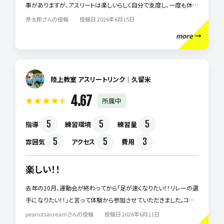
事がありますが、アスリートは楽しいらしく自分で支度し、一度も休み
たいとも言わず、月に一度の50M記録更新を目標に頑張っています。
茶太郎さんの投稿 投稿日 2026年6月15日
少しずつタイムが縮まるのが嬉しい様です。心も体も一緒に成長でき
more
る、そんなクラブだと感じています。
陸上教室 アスリートリンク｜久留米
4.67
所属中
5
5
5
指導
練習環境
練習量
5
5
3
雰囲気
アクセス
費用
楽しい！！
去年の10月、運動会が終わってから「足が速くなりたい！！リレーの選
手になりたい！！」と言って体験から参加させていただきました。コー
チたちは優しく丁寧に対応してくださります。毎回レッスンの後は「楽
peanutsacreamさんの投稿 投稿日 2026年6月11日
しかった〜」と言って帰ってきます。50mの記録も少しずつタイムが