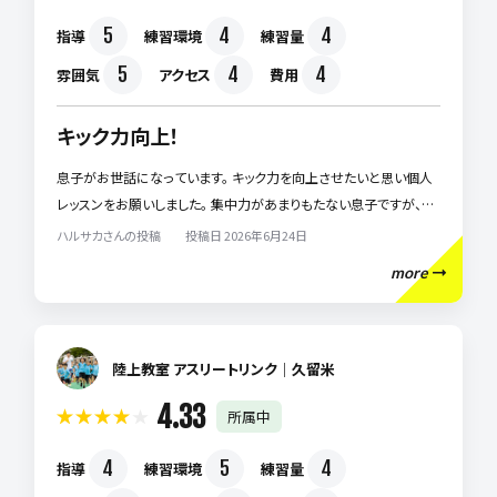
5
4
4
指導
練習環境
練習量
5
4
4
雰囲気
アクセス
費用
キック力向上！
息子がお世話になっています。 キック力を向上させたいと思い個人
レッスンをお願いしました。 集中力があまりもたない息子ですが、丁
寧に指導していただき、少しずつですがキックの飛距離やフォームが
ハルサカさんの投稿 投稿日 2026年6月24日
良くなってきているのを実感しています。 子どもにも分かりやすく説
more
明してくださるので、毎回楽しく練習に取り組めています。 これから
も継続して成長していくのが楽しみです。
陸上教室 アスリートリンク｜久留米
4.33
所属中
4
5
4
指導
練習環境
練習量