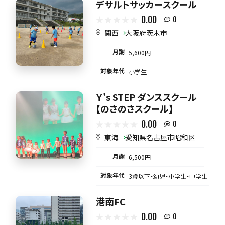
デサルトサッカースクール
0.00
0
関西
大阪府茨木市
月謝
5,600円
対象年代
小学生
Ｙ's STEP ダンススクール
【のさのさスクール】
0.00
0
東海
愛知県名古屋市昭和区
月謝
6,500円
対象年代
3歳以下・幼児・小学生・中学生
港南FC
0.00
0