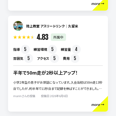
more
早くなってきていることも練習の励みになっています。コーチから褒
められ、自分でも速くなってきている事を実感していて今後の成長が
楽しみです。
陸上教室 アスリートリンク｜久留米
4.83
所属中
5
5
4
指導
練習環境
練習量
5
5
5
雰囲気
アクセス
費用
半年で50m走が2秒以上アップ！
小学2年生の息子がお世話になっています。入会当初は50m走13秒
台でしたが、約半年で11秒台まで記録を伸ばすことができました。コ
ーチが一人ひとりに合わせて丁寧に指導してくださるので、本人も
marinさんの投稿 投稿日 2026年6月6日
毎回楽しみに通っています。走る技術だけでなく、目標に向かって頑
more
張る姿勢も身についていると感じます。