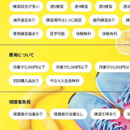
練習試合が多い
週5練習
週4練習
週3練習
週
海外遠征あり
練習場所は1つに固定
屋内練習あり
練
専用練習着あり
見学可能
体験無料
体験有料
費用について
月謝が3,000円以下
月謝が5,000円以下
月謝が10,000円
初回購入品あり
今なら入会金無料
保護者負担
保護者の当番あり
保護者の当番なし
練習引率あり