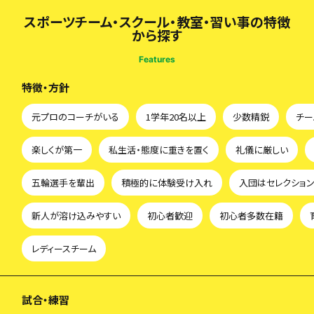
スポーツチーム・スクール・教室・習い事の特徴
から探す
Features
特徴・方針
元プロのコーチがいる
1学年20名以上
少数精鋭
チー
楽しくが第一
私生活・態度に重きを置く
礼儀に厳しい
五輪選手を輩出
積極的に体験受け入れ
入団はセレクショ
新人が溶け込みやすい
初心者歓迎
初心者多数在籍
レディースチーム
試合・練習