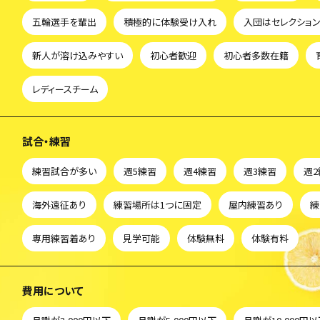
五輪選手を輩出
積極的に体験受け入れ
入団はセレクショ
新人が溶け込みやすい
初心者歓迎
初心者多数在籍
レディースチーム
試合・練習
練習試合が多い
週5練習
週4練習
週3練習
週
海外遠征あり
練習場所は1つに固定
屋内練習あり
練
専用練習着あり
見学可能
体験無料
体験有料
費用について