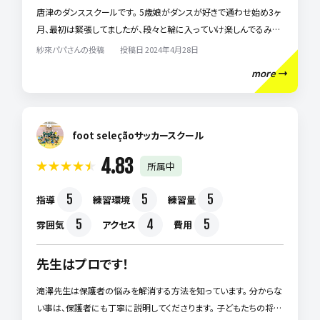
唐津のダンススクールです。 5歳娘がダンスが好きで通わせ始め3ヶ
月、最初は緊張してましたが、段々と輪に入っていけ楽しんでるみた
いです。 ホシコ先生（代表）の指導の元、優しく・わかりやすく個々の
紗來パパさんの投稿 投稿日 2024年4月28日
ペースに寄り添いながら、レッスンして頂いてますが皆楽しんで踊っ
more
てる姿が安心して見守れてます。 決して怒らず、褒めながら伸ばすス
タイルが親として安心です。
foot seleçãoサッカースクール
4.83
所属中
5
5
5
指導
練習環境
練習量
5
4
5
雰囲気
アクセス
費用
先生はプロです！
滝澤先生は保護者の悩みを解消する方法を知っています。 分からな
い事は、保護者にも丁寧に説明してくださります。 子どもたちの将来