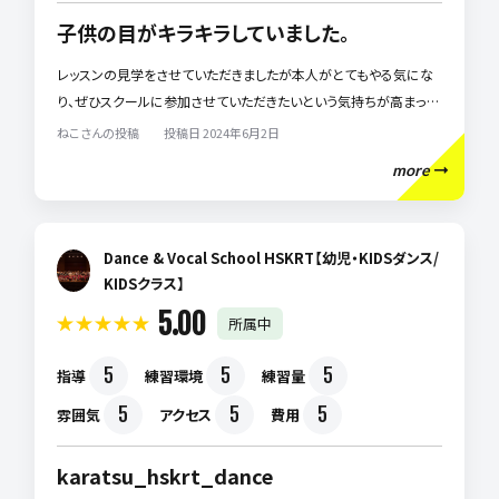
子供の目がキラキラしていました。
レッスンの見学をさせていただきましたが本人がとてもやる気にな
り、ぜひスクールに参加させていただきたいという気持ちが高まった
ようです。 まずは通い慣れること、そして同じクラスの子たちとのコミ
ねこさんの投稿 投稿日 2024年6月2日
ュニケーションを深め、ダンスだけでなく交友関係を深めて欲しいと
more
思います。
Dance & Vocal School HSKRT【幼児・KIDSダンス/
KIDSクラス】
5.00
所属中
5
5
5
指導
練習環境
練習量
5
5
5
雰囲気
アクセス
費用
karatsu_hskrt_dance