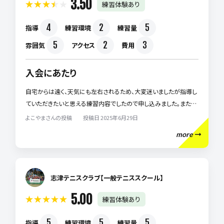
3.50
練習体験あり
するだけでなく、人として成長させてくれるスクールです。迷っている
方にこそおすすめしたいです♪
4
2
5
指導
練習環境
練習量
5
2
3
雰囲気
アクセス
費用
入会にあたり
自宅からは遠く、天気にも左右されるため、大変迷いましたが指導し
ていただきたいと思える練習内容でしたので申し込みました。また、
本人たっての希望でもありました。技術向上が出来るように今後、期
よこやまさんの投稿 投稿日 2025年6月29日
待しています。
more
志津テニスクラブ【一般テニススクール】
5.00
練習体験あり
5
5
5
指導
練習環境
練習量