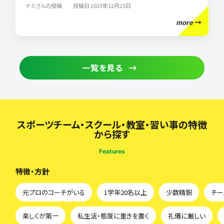
の目標や夢を叶えるために、毎回しっかりレッスンしています！ 反復
ナミさんの投稿 投稿日 2023年12月25日
練習をする大切さを伝えて頂き、帰宅してからも子どもは練習してい
more
ます。 レッスンがない日も、ボールをいじるようになりました。 毎日ボ
ールをいじってます。 昔は、自主練なんて親が言ってもやりませんで
した！ ホントにストレスでした。 今では何も言わなくても、自分で自主
練できるようになり滝澤先生には感謝しかありません。 気持ちや意
一覧を見る
識を変える事ができる指導者ってスゴいと思います。 滝澤先生はプ
ロのサッカー指導者です！ 出会えて本当に良かったです！ 最高です！
スポーツチーム・スクール・教室・習い事の特徴
から探す
Features
特徴・方針
元プロのコーチがいる
1学年20名以上
少数精鋭
チー
楽しくが第一
私生活・態度に重きを置く
礼儀に厳しい