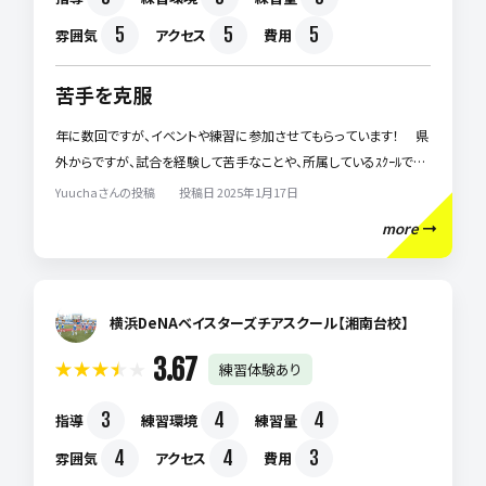
5
5
5
雰囲気
アクセス
費用
苦手を克服
年に数回ですが、イベントや練習に参加させてもらっています！ 県
外からですが、試合を経験して苦手なことや、所属しているｽｸｰﾙで習
っていてもなかなかうまくいかず上達しない術を相談すると、とても
Yuuchaさんの投稿 投稿日 2025年1月17日
わかりやすく数年できずに悩んでいたことがその日のうちに解決さ
more
せていただけ、できるようになって本当に涙が出るほど感謝しており
ます！経験浅くそろそろｼﾆｱですが、試合で、ちゃんと活かせるように
もっと努力していきたいと向上心を沸かせてくれます！ 快く受講さ
せていただき、素晴らしいコーチ達がたくさんいて、私の隠れ家的救
横浜DeNAベイスターズチアスクール【湘南台校】
世主のｽｸｰﾙです！ 「いつの間にできるようになってる〰️なんで？」と
3.67
練習体験あり
県内のｽｸｰﾙ仲間達に驚かれます！秘密にしたいですが(笑)悩んでる
方がいたら是非１番にオススメしたい志津ﾃﾆｽｸﾗﾌﾞ！ ｼﾞｭﾆｱ達が有
3
4
4
指導
練習環境
練習量
名になるのも納得です！
4
4
3
雰囲気
アクセス
費用