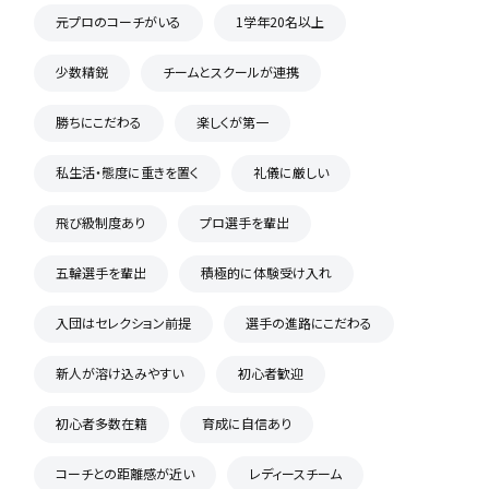
元プロのコーチがいる
1学年20名以上
少数精鋭
チームとスクールが連携
勝ちにこだわる
楽しくが第一
私生活・態度に重きを置く
礼儀に厳しい
飛び級制度あり
プロ選手を輩出
五輪選手を輩出
積極的に体験受け入れ
入団はセレクション前提
選手の進路にこだわる
新人が溶け込みやすい
初心者歓迎
初心者多数在籍
育成に自信あり
コーチとの距離感が近い
レディースチーム