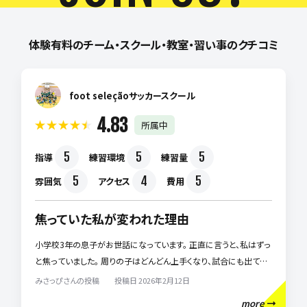
体験有料のチーム・スクール・教室・習い事のクチコミ
foot seleçãoサッカースクール
4.83
所属中
5
5
5
指導
練習環境
練習量
5
4
5
雰囲気
アクセス
費用
焦っていた私が変われた理由
小学校3年の息子がお世話になっています。 正直に言うと、私はずっ
と焦っていました。 周りの子はどんどん上手くなり、試合にも出てい
るのに、うちの子はなかなかチャンスがもらえない。 指導もどこか事
みさっぴさんの投稿 投稿日 2026年2月12日
務的で、「期待されていないのかな」と感じるたびに、胸が苦しくなっ
more