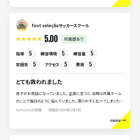
ていました。 本当は応援したいのに、帰り道でつい「もっと頑張りなさ
い」と言ってしまう自分にも自己嫌悪…。 サッカーが好きなはずの息
子の表情が曇っていくのが何より辛かったです。 そんな時に出会った
のがフットセレソンでした。 滝澤さんは息子の小さな良いプレーも見
foot seleçãoサッカースクール
逃さず、「今のすごく良かったよ」と本気で伝えてくれました。 そして私
5.00
所属歴あり
には「この子は伸びますよ。焦らなくて大丈夫です」と… その一言で、
張りつめていたものがほどけました。 通い始めてから、息子は別人
5
5
5
指導
練習環境
練習量
のように変わりました。 自分からボールを呼び、失敗しても下を向か
ない。 家でも「次はこうしてみる」と前向きな言葉が増えました。 技
5
5
5
雰囲気
アクセス
費用
術以上に、心が強くなったと感じています。 そして何より、変わったの
は私です。 比べることをやめ、息子の成長を信じられるようになりま
とても救われました
した。 もし今、焦りや不安を抱えているお母さんがいるなら、一度体
験してみてほしいです。 私は、あの一歩で親子の時間が変わりまし
息子がお世話になっていました。 正直に言うと、当時は所属チーム
た。
のことで毎日のように悩んでいました。 周りの子と比べてしまった
り、試合に出られないことで自信をなくしていく姿を見るのがつらか
tomoさんの投稿 投稿日 2026年2月7日
ったです。 「このままでいいのかな」と不安ばかりでした。 指導者も上
more
手な子ばかり熱心なのがストレスでした。 体験レッスンの時から滝
澤さんが息子にかけてくれた「今できないのは、伸びる途中だから大
丈夫」という言葉に、親子ともに救われたのを今でも覚えています。