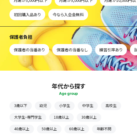
月謝が3,000円以下
月謝が5,000円以下
月謝が10,000円
初回購入品あり
今なら入会金無料
保護者負担
保護者の当番あり
保護者の当番なし
練習引率あり
年代から探す
Age group
3歳以下
幼児
小学生
中学生
高校生
大学生・専門学生
18歳以上
30歳以上
40歳以上
50歳以上
60歳以上
年齢不問