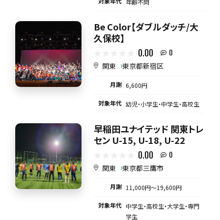
対象年代
年齢不問
Be Color【ダブルダッチ/大
久保校】
0.00
0
関東
東京都新宿区
月謝
6,600円
対象年代
幼児・小学生・中学生・高校生
早稲田ユナイテッド 関東トレ
セン U-15, U-18, U-22
0.00
0
関東
東京都三鷹市
月謝
11,000円〜19,600円
対象年代
中学生・高校生・大学生・専門
学生