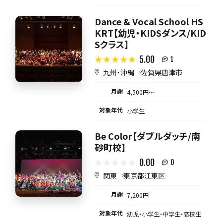
Dance & Vocal School HS
KRT【幼児・KIDSダンス/KID
Sクラス】
5.00
1
九州・沖縄
佐賀県唐津市
月謝
4,500円〜
対象年代
小学生
Be Color【ダブルダッチ/南
砂町校】
0.00
0
関東
東京都江東区
月謝
7,200円
対象年代
幼児・小学生・中学生・高校生