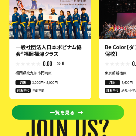
一般社団法人日本ボビナム協
Be Color
会®︎福岡福津クラス
保校】
0.00
0
0
福岡県北九州市門司区
東京都新宿区
月謝
3,000円〜5,000円
月謝
6,600円
対象年代
年齢不問
対象年代
幼児・小学
一覧を見る
JOIN US?