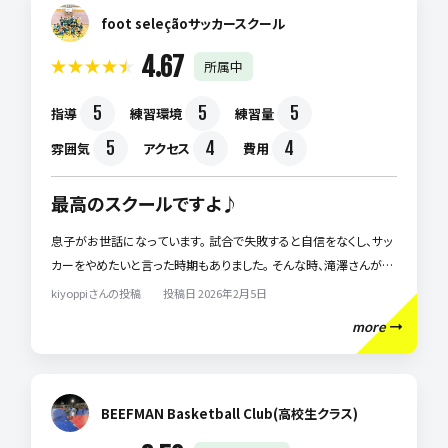
息子はプレー面だけでなく、失敗しても前を向く力や、自分の考えを
foot seleçãoサッカースクール
言葉にする力がしっかり育ちました。 今では環境が変わっても自分
4.67
所属中
から挑戦し、サッカーを楽しめるようになっています。 フットセレソン
は、ただ上手くする場所ではなく、子どもが「この先も伸び続ける土
5
5
5
指導
練習環境
練習量
台」を作ってくれるスクールです。 もし今、子どものサッカーで悩んで
いるなら、考える前に一度体験してみてほしいです。 あの頃の私に、
5
4
4
雰囲気
アクセス
費用
真っ先に勧めたいスクールです。
最高のスクールですよ♪
息子がお世話になっています。 試合で失敗すると自信をなくし、サッ
カーをやめたいと言った時期もありました。 そんな時、滝澤さんが息
子にかけてくれた「失敗していい。挑戦した証拠だから」という言葉
kiyoppiさんの投稿 投稿日 2026年2月5日
に、親子ともに救われました。 それから息子は結果だけでなく、チャ
more
レンジすることを大切にするようになり、表情もプレーも明らかに変
わりました。 一人ひとりと本気で向き合い、心の部分まで育ててくれ
る指導だと感じています。 スクールに参加している別のチームの子
とも楽しく練習しています。 年齢性別問わずみんなとても仲良しで
BEEFMAN Basketball Club(高校生クラス)
す。 自分のチームより「行きたい！」って言っています！（笑） ただ上手く