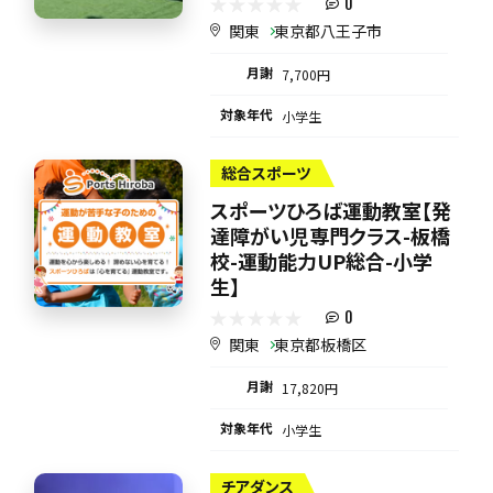
0
関東
東京都八王子市
月謝
7,700円
対象年代
小学生
総合スポーツ
スポーツひろば運動教室【発
達障がい児専門クラス-板橋
校-運動能力UP総合-小学
生】
0
関東
東京都板橋区
月謝
17,820円
対象年代
小学生
チアダンス