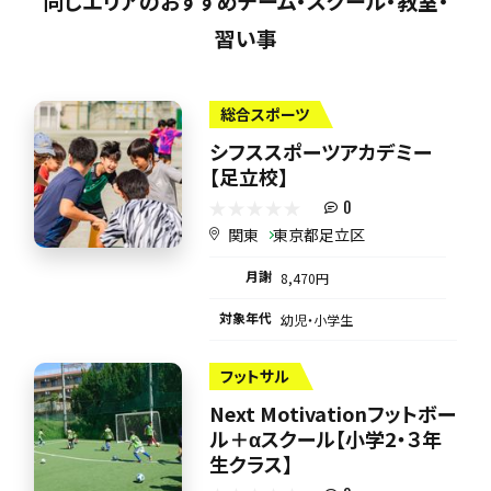
同じエリアのおすすめチーム・スクール・教室・
習い事
総合スポーツ
シフススポーツアカデミー
【足立校】
0
関東
東京都足立区
月謝
8,470円
対象年代
幼児・小学生
フットサル
Next Motivationフットボー
ル＋αスクール【小学2・３年
生クラス】