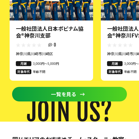
一般社団法人日本ボビナム協
一般社団法人
会®︎神奈川支部
会®︎神奈川
0
神奈川県川崎市川崎区
神奈川県川崎市川
月謝
3,000円〜5,000円
月謝
3,000円〜
対象年代
年齢不問
対象年代
年齢不問
一覧を見る
JOIN US?