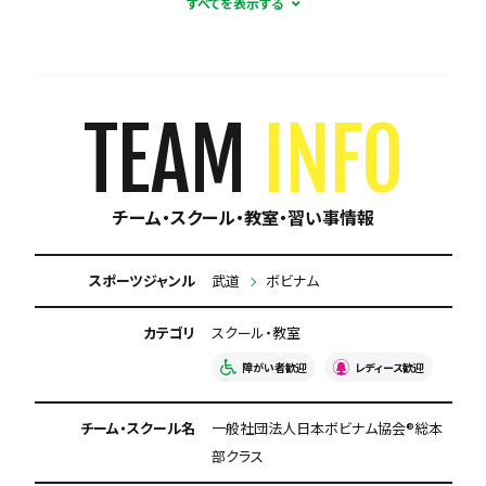
礼儀に厳しい
五輪選手を輩出
選手の進路にこだわる
初心者多数在籍
TEAM
INFO
レディースチーム
少数精鋭
楽しくが第一
チーム・スクール・教室・習い事情報
積極的に体験受け入れ
新人が溶け込みやすい
育成に自信あり
週1練習
合宿・遠征あり
スポーツジャンル
武道
ボビナム
海外遠征あり
カテゴリ
屋内練習あり
スクール・教室
障がい者歓迎
レディース歓迎
強豪と試合ができる
体験有料
専用練習着あり
チーム・スクール名
一般社団法人日本ボビナム協会®︎総本
練習場所が広い
今なら入会金無料
部クラス