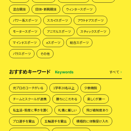
混合競技
団体・新興競技
ウィンタースポーツ
パワー系スポーツ
スカイスポーツ
アウトドアスポーツ
モータースポーツ
アニマルスポーツ
スティックスポーツ
マインドスポーツ
eスポーツ
総合スポーツ
パラスポーツ
その他
おすすめキーワード
すべて
Keywords
元プロのコーチがいる
1学年20名以上
少数精鋭
チームとスクールが連携
勝ちにこだわる
楽しくが第一
私生活・態度に重きを置く
礼儀に厳しい
飛び級制度あり
プロ選手を輩出
五輪選手を輩出
積極的に体験受け入れ