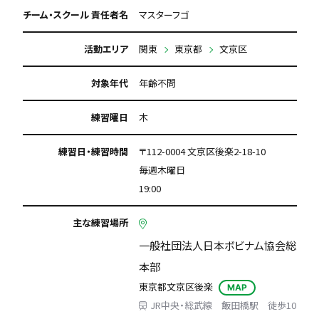
初回購入品あり
月謝が5000円以下
チーム・スクール 責任者名
マスターフゴ
年会費なし
保護者の当番なし
活動エリア
関東
東京都
文京区
対象年代
年齢不問
練習曜日
木
練習日・練習時間
〒112-0004 文京区後楽2-18-10
毎週木曜日
19:00
主な練習場所
一般社団法人日本ボビナム協会総
本部
東京都文京区後楽
MAP
JR中央・総武線 飯田橋駅 徒歩10