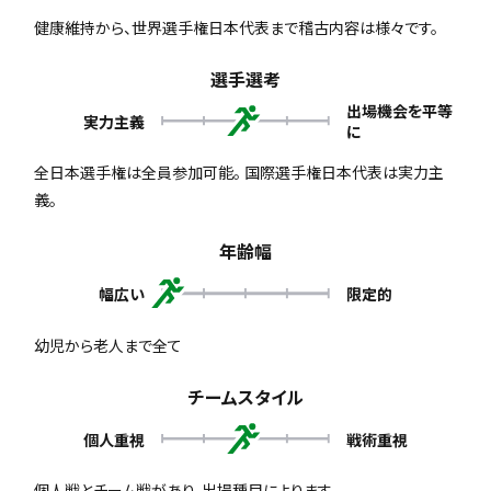
健康維持から、世界選手権日本代表まで稽古内容は様々です。
選手選考
出場機会を平等
実力主義
に
全日本選手権は全員参加可能。 国際選手権日本代表は実力主
義。
年齢幅
幅広い
限定的
幼児から老人まで全て
チームスタイル
個人重視
戦術重視
個人戦とチーム戦があり、出場種目によります。