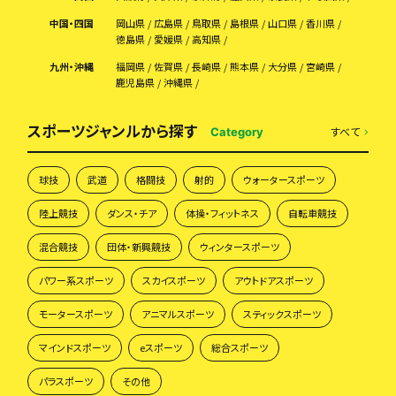
中国・四国
岡山県
広島県
鳥取県
島根県
山口県
香川県
徳島県
愛媛県
高知県
九州・沖縄
福岡県
佐賀県
長崎県
熊本県
大分県
宮崎県
鹿児島県
沖縄県
スポーツジャンルから探す
すべて
Category
球技
武道
格闘技
射的
ウォータースポーツ
陸上競技
ダンス・チア
体操・フィットネス
自転車競技
混合競技
団体・新興競技
ウィンタースポーツ
パワー系スポーツ
スカイスポーツ
アウトドアスポーツ
モータースポーツ
アニマルスポーツ
スティックスポーツ
マインドスポーツ
eスポーツ
総合スポーツ
パラスポーツ
その他