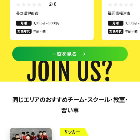
0
長野県伊那市
福岡県福津市
月謝
3,000円〜5,000円
月謝
3,000円〜
対象年代
年齢不問
対象年代
年齢不問
一覧を見る
JOIN US?
同じエリアのおすすめチーム・スクール・教室・
習い事
サッカー