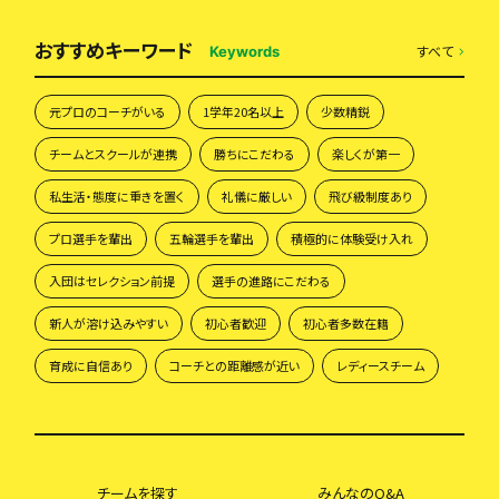
おすすめキーワード
すべて
Keywords
元プロのコーチがいる
1学年20名以上
少数精鋭
チームとスクールが連携
勝ちにこだわる
楽しくが第一
私生活・態度に重きを置く
礼儀に厳しい
飛び級制度あり
プロ選手を輩出
五輪選手を輩出
積極的に体験受け入れ
入団はセレクション前提
選手の進路にこだわる
新人が溶け込みやすい
初心者歓迎
初心者多数在籍
育成に自信あり
コーチとの距離感が近い
レディースチーム
チームを探す
みんなのQ&A