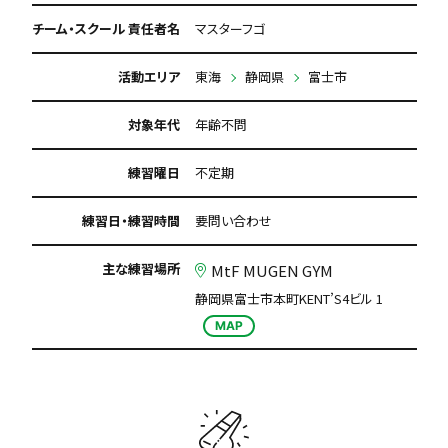
初回購入品あり
月謝が5000円以下
チーム・スクール 責任者名
マスターフゴ
年会費なし
保護者の当番なし
活動エリア
東海
静岡県
富士市
対象年代
年齢不問
練習曜日
不定期
練習日・練習時間
要問い合わせ
主な練習場所
MtF MUGEN GYM
静岡県富士市本町KENT’S4ビル 1
MAP