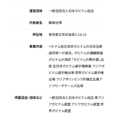
運営団体
一般社団法人日本ボビナム協会
代表者名
藤崎忠博
所在地
東京都文京区後楽2-18-10
事業内容
ベトナム総合武術ボビナムの日本全都
道府県への普及。 ボビナムの講義開催
ボビナムの演武 「ボビナムの教科書」出
版 全日本ボビナム選手権開催 アジアボ
ビナム選手権出場 世界ボビナム選手権
出場 アジアオリンピック評議会主催ア
ジアビーチゲームズ出場
所属協会・団体など
一般社団法人日本ボビナム協会 東アジ
アボビナム連盟 アジアボビナム連盟 世
界ボビナム連盟