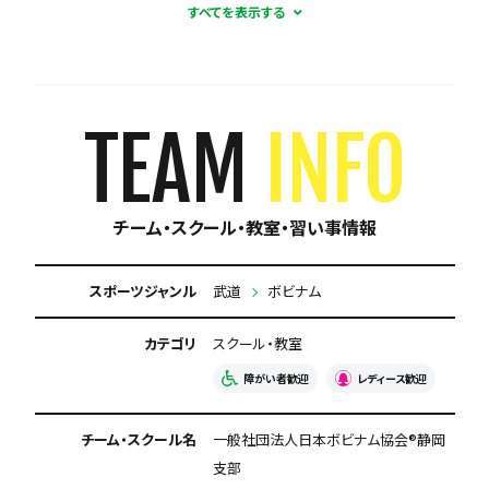
初心者歓迎
コーチとの距離感が近い
礼儀に厳しい
五輪選手を輩出
選手の進路にこだわる
初心者多数在籍
TEAM
INFO
レディースチーム
少数精鋭
楽しくが第一
チーム・スクール・教室・習い事情報
積極的に体験受け入れ
新人が溶け込みやすい
育成に自信あり
週1練習
合宿・遠征あり
スポーツジャンル
武道
ボビナム
海外遠征あり
カテゴリ
屋内練習あり
スクール・教室
障がい者歓迎
レディース歓迎
強豪と試合ができる
体験有料
専用練習着あり
チーム・スクール名
一般社団法人日本ボビナム協会®︎静岡
練習場所が広い
今なら入会金無料
支部