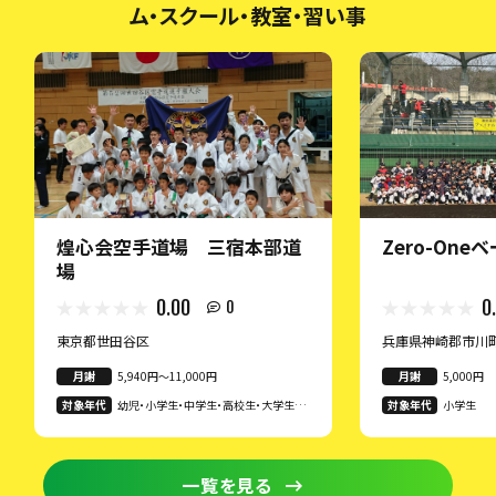
ム・スクール・教室・習い事
煌心会空手道場 三宿本部道
Zero-On
場
0.00
0
0
東京都世田谷区
兵庫県神崎郡市川
月謝
5,940円〜11,000円
月謝
5,000円
対象年代
幼児・小学生・中学生・高校生・大学生・
対象年代
小学生
専門学生・18歳以上・30歳以上・40歳以
上・50歳以上・60歳以上
一覧を見る