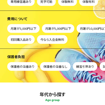
専用練習着あり
見学可能
体験無料
体験有料
費用について
月謝が3,000円以下
月謝が5,000円以下
月謝が10,000円
初回購入品あり
今なら入会金無料
保護者負担
保護者の当番あり
保護者の当番なし
練習引率あり
年代から探す
Age group