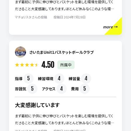
まず最初に子供に伸び伸びとバスケットを楽しむ環境を提供してく
ださること大変感謝しております。ほとんど休みなくこのような環境
を提供してくださることは簡単なことではないと思います。 その中で
マチョリスタさんの投稿 投稿日 2024年7月28日
熱意ある指導をしてくださること、初めて参加する子供にもウェルカ
more
ムな雰囲気作りをしてくださること、我が子にはとても合っているよ
うで毎日充実した生活を送れているようです。 近隣でお子様にバス
ケットボールをさせたいと思っている親御様には是非おすすめした
いチームです。
さいたまUnit1バスケットボールクラブ
4.50
所属中
5
4
4
指導
練習環境
練習量
5
4
5
雰囲気
アクセス
費用
大変感謝しています
まず最初に子供に伸び伸びとバスケットを楽しむ環境を提供してく
ださること大変感謝しております。ほとんど休みなくこのような環境
を提供してくださることは簡単なことではないと思います。 その中で