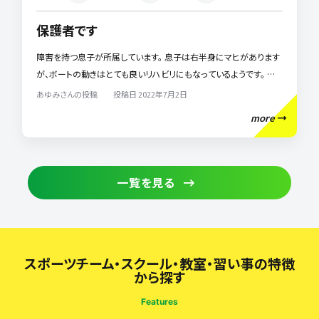
保護者です
障害を持つ息子が所属しています。 息子は右半身にマヒがあります
が、ボートの動きはとても良いリハビリにもなっているようです。 ボ
ートを始めてから、筋力が付いてきたので、緊張すると出ていた震え
あゆみさんの投稿 投稿日 2022年7月2日
が改善してきました。
more
一覧を見る
スポーツチーム・スクール・教室・習い事の特徴
から探す
Features