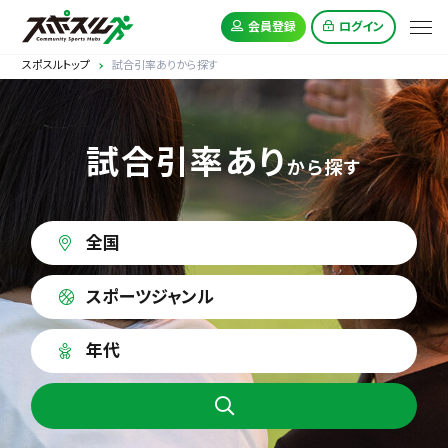
会員登録
ログイン
スポスルトップ
試合引率ありから探す
試合引率あり
から探す
全国
スポーツジャンル
年代