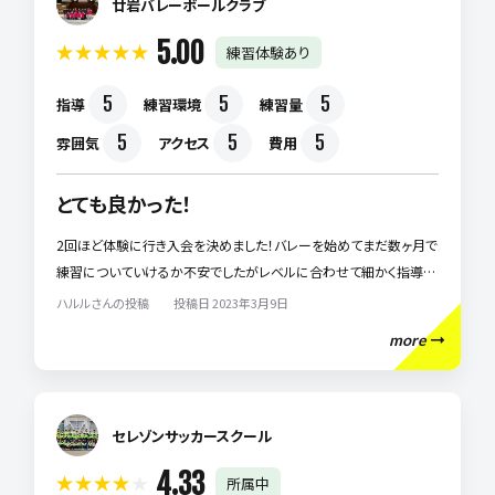
廿岩バレーボールクラブ
5.00
練習体験あり
5
5
5
指導
練習環境
練習量
5
5
5
雰囲気
アクセス
費用
とても良かった！
2回ほど体験に行き入会を決めました！バレーを始めてまだ数ヶ月で
練習についていけるか不安でしたがレベルに合わせて細かく指導し
て下さいます。親の負担もなく通わせやすいと感じました！指導者の
ハルルさんの投稿 投稿日 2023年3月9日
方も優しく練習雰囲気も良い印象です！
more
セレゾンサッカースクール
4.33
所属中