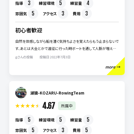
3
5
4
指導
練習環境
練習量
5
3
3
雰囲気
アクセス
費用
初心者歓迎
自然を体感しながら船を漕ぐ気持ちよさを覚えたらもう止まらないで
す、あとは大会とかで遠征に行った時ボートを通して人脈が増える
のもポイントです、いきなりハード！！ってことはなくまずはどなたでも
gさんの投稿 投稿日 2022年7月3日
楽しむことから始めていきます！！どなたでも歓迎します！！！
more
湖猿-KOZARU-RowingTeam
4.67
所属中
5
5
5
指導
練習環境
練習量
5
3
5
雰囲気
アクセス
費用