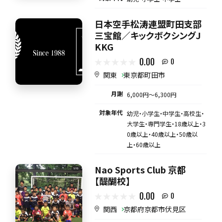
日本空手松涛連盟町田支部
三宝館／キックボクシングJ
KKG
0.00
0
関東
東京都町田市
月謝
6,000円〜6,300円
対象年代
幼児・小学生・中学生・高校生・
大学生・専門学生・18歳以上・3
0歳以上・40歳以上・50歳以
上・60歳以上
Nao Sports Club 京都
【醍醐校】
0.00
0
関西
京都府京都市伏見区