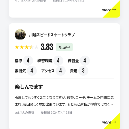
マチョリスタさんの投稿 投稿日 2024年7月28日
熱意ある指導をしてくださること、初めて参加する子供にもウェルカ
more
ムな雰囲気作りをしてくださること、我が子にはとても合っているよ
うで毎日充実した生活を送れているようです。 近隣でお子様にバス
ケットボールをさせたいと思っている親御様には是非おすすめした
いチームです。
川越スピードスケートクラブ
3.83
所属中
4
4
4
指導
練習環境
練習量
4
4
3
雰囲気
アクセス
費用
楽しんでます
所属してもうすぐ２年になりますが、監督、コーチ、チームの仲間に恵
まれ、毎回楽しく参加出来ています。 もともと運動が得意ではなく、
意欲も人よりも少ないので、飛躍的な上達とは言えませんが、本人
suiさんの投稿 投稿日 2024年4月25日
なりに楽しんで上達出来ているようです。 埼玉県内の競技者人口が
more
少ないので、大会に参加するだけでも意義が見いだせ、本人のモチ