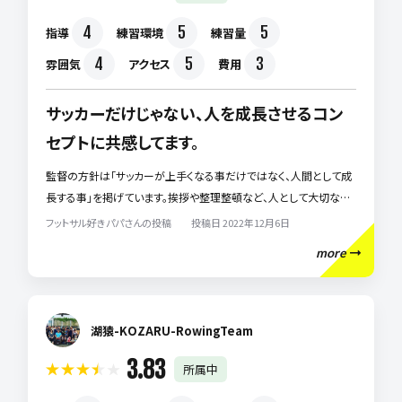
4
5
5
指導
練習環境
練習量
4
5
3
雰囲気
アクセス
費用
サッカーだけじゃない、人を成長させるコン
セプトに共感してます。
監督の方針は「サッカーが上手くなる事だけではなく、人間として成
長する事」を掲げています。挨拶や整理整頓など、人として大切なこ
と、また仲間と協力しながら成長させる指導に共感してます。 私は今
フットサル好きパパさんの投稿 投稿日 2022年12月6日
小学校3年生と1年生の子供を通わせていますが、2人とも月・水・金
more
の練習、土日の試合を欠かさず参加してます。 ※私は週一のフットサ
ル(2時間で充分かな。苦笑) サッカーをするだけではなく、そこで出
会った仲間と仲良く、時にはライバルとして厳しくサッカーをする事
が楽しいようです。 あと個人的な監督の印象は「明るく元気、時には
湖猿-KOZARU-RowingTeam
真剣に叱ってくれる昭和なオヤジ」です。 今どき人のために真剣に叱
3.83
所属中
るというパワーが使える人は少ないので、個人的にはそこも気に入
っています。