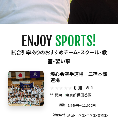
ENJOY
SPORTS!
試合引率ありのおすすめチーム・スクール・教
室・習い事
煌心会空手道場 三宿本部
道場
0.00
0
関東
東京都世田谷区
月謝
5,940円〜11,000円
対象年代
幼児・小学生・中学生・高校生・