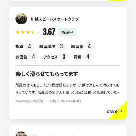
ベーションにも繋がっているようです。
川越スピードスケートクラブ
3.67
所属中
4
3
4
指導
練習環境
練習量
4
3
4
雰囲気
アクセス
費用
楽しく滑らせてもらってます
所属させてもらって1年程度経ちますが、子供は楽しんで滑らせても
らっています。 指導者の皆さんも優しく、時には厳しく指導していただ
けるのでメンタル面でも成長させていただいてます。 所属する、お兄
Miya96さんの投稿 投稿日 2024年4月8日
さん・お姉さんも面倒見が良く、楽しんで活動してます。 練習のばを
more
求めて県外に行くこともありますが、他の指導者さんの指導も受け
れたり、本人にはとてもいい環境で練習できてるのではと考えていま
す。 大会のたびに悔し涙してますが、1シーズン終えて、楽しくスピー
ドスケートさせていただいております。