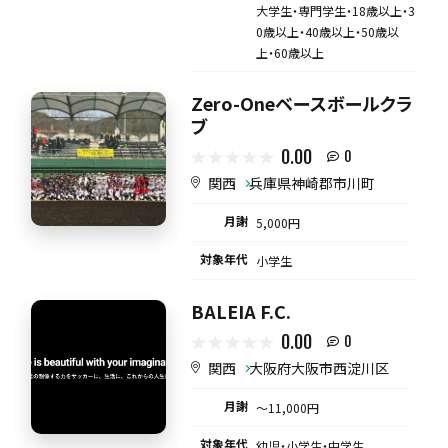
大学生・専門学生・18歳以上・3
0歳以上・40歳以上・50歳以
上・60歳以上
Zero-Oneベースボールクラ
ブ
0.00
0
関西
兵庫県神崎郡市川町
月謝
5,000円
対象年代
小学生
BALEIA F.C.
0.00
0
関西
大阪府大阪市西淀川区
月謝
〜11,000円
対象年代
幼児・小学生・中学生