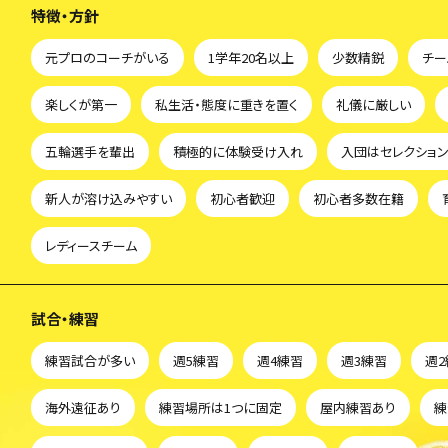
特徴・方針
元プロのコーチがいる
1学年20名以上
少数精鋭
チー
楽しくが第一
私生活・態度に重きを置く
礼儀に厳しい
五輪選手を輩出
積極的に体験受け入れ
入団はセレクショ
新人が溶け込みやすい
初心者歓迎
初心者多数在籍
レディースチーム
試合・練習
練習試合が多い
週5練習
週4練習
週3練習
週
海外遠征あり
練習場所は1つに固定
屋内練習あり
練