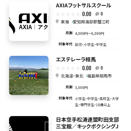
AXIAフットサルスクール
0.00
0
東海
愛知県海部郡蟹江町
月謝
4,000円〜6,000円
対象年代
幼児・小学生・中学生
エステレーラ相馬
0.00
0
北海道・東北
福島県相馬市
月謝
3,000円
対象年代
小学生・中学生・高校生・大学
生・専門学生・18歳以上
日本空手松涛連盟町田支部
三宝館／キックボクシングJ