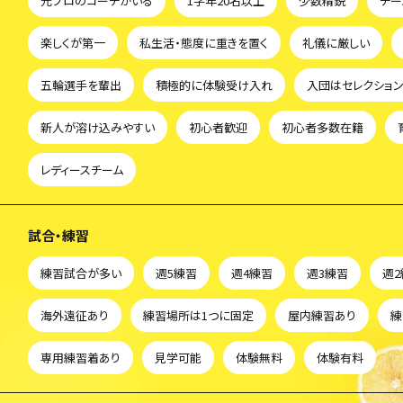
元プロのコーチがいる
1学年20名以上
少数精鋭
チー
楽しくが第一
私生活・態度に重きを置く
礼儀に厳しい
五輪選手を輩出
積極的に体験受け入れ
入団はセレクショ
新人が溶け込みやすい
初心者歓迎
初心者多数在籍
レディースチーム
試合・練習
練習試合が多い
週5練習
週4練習
週3練習
週
海外遠征あり
練習場所は1つに固定
屋内練習あり
練
専用練習着あり
見学可能
体験無料
体験有料