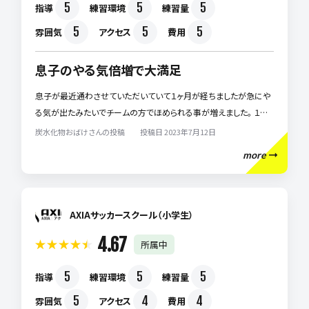
5
5
5
指導
練習環境
練習量
5
5
5
雰囲気
アクセス
費用
息子のやる気倍増で大満足
息子が最近通わさせていただいていて１ヶ月が経ちましたが急にや
る気が出たみたいでチームの方でほめられる事が増えました。 １ヶ
月で息子のやる気を引き出してくれるコーチって凄いなって思いま
炭水化物おばけさんの投稿 投稿日 2023年7月12日
す。笑 今後とも息子共々、宜しくお願い致します。
more
AXIAサッカースクール（小学生）
4.67
所属中
5
5
5
指導
練習環境
練習量
5
4
4
雰囲気
アクセス
費用