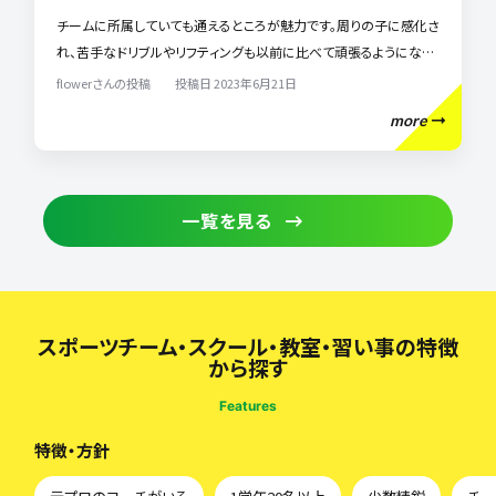
チームに所属していても通えるところが魅力です。周りの子に感化さ
れ、苦手なドリブルやリフティングも以前に比べて頑張るようになり
ました。動きっぱなしの1時間ですが、とても楽しそうに通っています。
flowerさんの投稿 投稿日 2023年6月21日
コーチも一人一人の特性をよく見ていて、良いところ、悪いところを
more
わかりやすく教えてくれます。
一覧を見る
スポーツチーム・スクール・教室・習い事の特徴
から探す
Features
特徴・方針