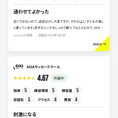
通わせてよかった
近くではないので、送迎は少し大変ですが、それ以上に子どもが楽し
く通っています。苦手なところをしっかり教えてもらえるので、分から
ないところはその場で解決できているように思います。練習もハード
usaさんの投稿 投稿日 2023年7月3日
ですが、毎週楽しく通っています。
more
AXIAサッカースクール
4.67
所属中
5
5
5
指導
練習環境
練習量
5
4
4
雰囲気
アクセス
費用
刺激になる