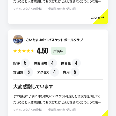
ださること大変感謝しております。ほとんど休みなくこのような環境
を提供してくださることは簡単なことではないと思います。 その中で
マチョリスタさんの投稿 投稿日 2024年7月28日
熱意ある指導をしてくださること、初めて参加する子供にもウェルカ
more
ムな雰囲気作りをしてくださること、我が子にはとても合っているよ
うで毎日充実した生活を送れているようです。 近隣でお子様にバス
ケットボールをさせたいと思っている親御様には是非おすすめした
いチームです。
さいたまUnit1バスケットボールクラブ
4.50
所属中
5
4
4
指導
練習環境
練習量
5
4
5
雰囲気
アクセス
費用
大変感謝しています
まず最初に子供に伸び伸びとバスケットを楽しむ環境を提供してく
ださること大変感謝しております。ほとんど休みなくこのような環境
を提供してくださることは簡単なことではないと思います。 その中で
マチョリスタさんの投稿 投稿日 2024年7月28日
熱意ある指導をしてくださること、初めて参加する子供にもウェルカ