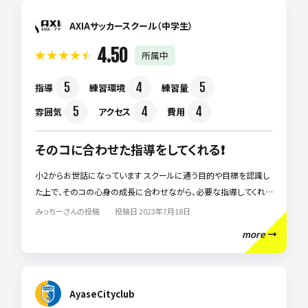
AXIAサッカースクール（中学生）
4.50
所属中
5
4
5
指導
練習環境
練習量
5
4
4
雰囲気
アクセス
費用
そのコに合わせた指導をしてくれる❗️
小2からお世話になっています スクールに通う目的や目標を認識し
た上で、そのコの心身の成長に合わせながら、必要な指導してくれま
す。また、コーチから子供に対してこうなって欲しいという思いもある
みっちーさんの投稿 投稿日 2023年7月18日
と思いもあると思いますが、決して押し付けるような指導をしないの
more
で長く通わせる事ができています
AyaseCityclub