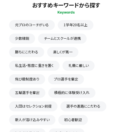
おすすめキーワードから探す
Keywords
元プロのコーチがいる
1学年20名以上
少数精鋭
チームとスクールが連携
勝ちにこだわる
楽しくが第一
私生活・態度に重きを置く
礼儀に厳しい
飛び級制度あり
プロ選手を輩出
五輪選手を輩出
積極的に体験受け入れ
入団はセレクション前提
選手の進路にこだわる
新人が溶け込みやすい
初心者歓迎