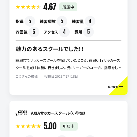
4.67
所属中
5
5
4
指導
練習環境
練習量
5
4
5
雰囲気
アクセス
費用
魅力のあるスクールでした！！
綾瀬市でサッカースクールを探していたところ、綾瀬CITYサッカース
クールを見け体験に行きました。 元Jリーガーのコーチに指導をして
もらったのですが、細かく丁寧に指導をしてくれるので子供もすごく
こうさんの投稿 投稿日 2023年7月18日
楽しそうにサッカーをしていました！ 綾瀬にこんな魅力のあるスクー
more
ルがあって良かったです！ 今後ともよろしくお願いします！！
AXIAサッカースクール（小学生）
5.00
所属中