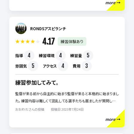
more
ムな雰囲気作りをしてくださること、我が子にはとても合っているよ
うで毎日充実した生活を送れているようです。 近隣でお子様にバス
ケットボールをさせたいと思っている親御様には是非おすすめした
いチームです。
RONDSアスピランチ
4.17
練習体験あり
4
4
5
指導
練習環境
練習量
5
4
3
雰囲気
アクセス
費用
練習参加してみて。
監督が来る前から自主的に始まり監督が来ると本格的に始まりまし
た。 練習内容は難しくて混乱してる選手たちも居ましたが質問しあ
い解決してました。雰囲気もゆるすぎつきつすぎずで良かったです。
おおわださんの投稿 投稿日 2023年7月24日
監督さんも優しく教えて下さり細かく分かりやすくて良かったです。
more