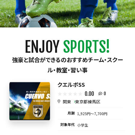
ENJOY
SPORTS!
強豪と試合ができるのおすすめチーム・スクー
ル・教室・習い事
クエルボSS
0.00
0
関東
東京都練馬区
月謝
1,925円〜7,700円
対象年代
小学生