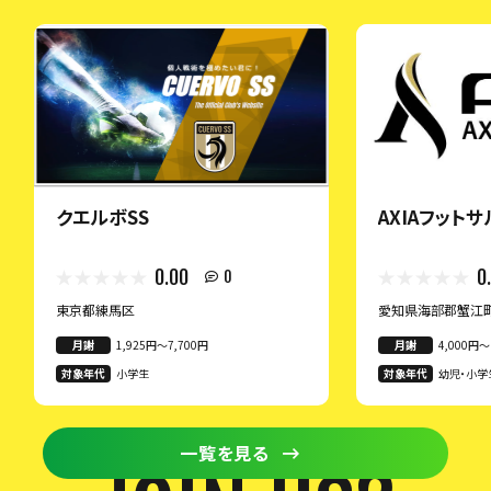
クエルボSS
AXIAフット
0.00
0
0
東京都練馬区
愛知県海部郡蟹江
月謝
1,925円〜7,700円
月謝
4,000円〜
対象年代
小学生
対象年代
幼児・小学
一覧を見る