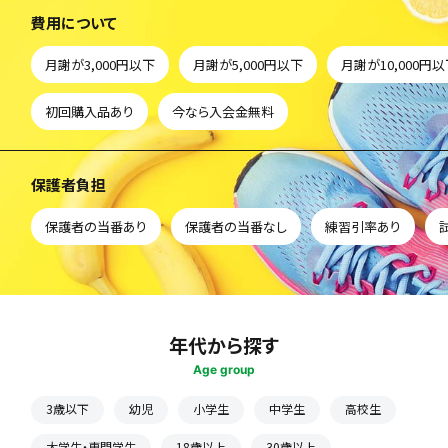
費用について
月謝が3,000円以下
月謝が5,000円以下
月謝が10,000円
初回購入品あり
今なら入会金無料
保護者負担
保護者の当番あり
保護者の当番なし
練習引率あり
年代から探す
Age group
3歳以下
幼児
小学生
中学生
高校生
大学生・専門学生
18歳以上
30歳以上