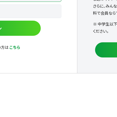
さらに、みん
料で会員なら
※ 中学生以
ン
ください。
の方は
こちら