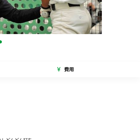
費用
化しどんどん打ち