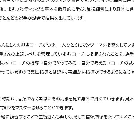
指します。バッティングの基本を徹底的に学び、反復練習により身体に覚
、ほとんどの選手が試合で結果を出しています。
さんに1人の担当コーチがつき、一人ひとりにマンツーマン指導をしていき
徒さんの上達レベルを管理しています。コーチに指摘されたことを、選
の見本→コーチの指導→自分でやってみる→自分で考える→コーチの見
行っていますので集団指導とは違い、事細かい指導ができるようになりま
の時期は、言葉でなく実際にその動きを見て身体で覚えていきます。見本
に技術をマスターさせることができます。
一緒に練習することで生徒さんも楽しく、そして信頼関係を築いていくこと