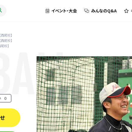
イベント・大会
みんなのQ&A
S【西尾校】
S【西尾校】
西尾校】
BALL
い
0
わせ