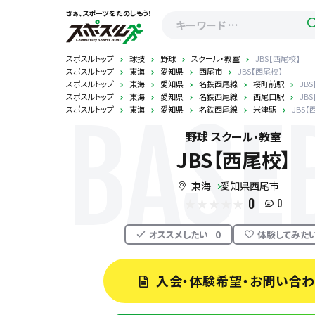
さぁ、スポーツをたのしもう！
スポスルトップ
球技
野球
スクール・教室
JBS【西尾校】
スポスルトップ
東海
愛知県
西尾市
JBS【西尾校】
スポスルトップ
東海
愛知県
名鉄西尾線
桜町前駅
JB
スポスルトップ
東海
愛知県
名鉄西尾線
西尾口駅
JB
スポスルトップ
東海
愛知県
名鉄西尾線
米津駅
JBS【
BASE
野球 スクール・教室
JBS【西尾校】
東海
愛知県西尾市
0
0
オススメしたい
0
体験してみた
入会・体験希望・お問い合