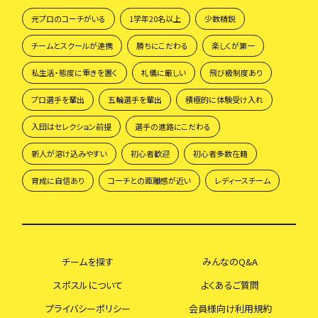
元プロのコーチがいる
1学年20名以上
少数精鋭
チームとスクールが連携
勝ちにこだわる
楽しくが第一
私生活・態度に重きを置く
礼儀に厳しい
飛び級制度あり
プロ選手を輩出
五輪選手を輩出
積極的に体験受け入れ
入団はセレクション前提
選手の進路にこだわる
新人が溶け込みやすい
初心者歓迎
初心者多数在籍
育成に自信あり
コーチとの距離感が近い
レディースチーム
チームを探す
みんなのQ&A
スポスルについて
よくあるご質問
プライバシーポリシー
会員様向け利用規約