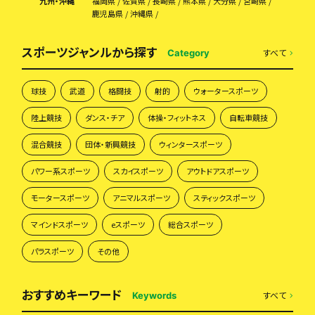
九州・沖縄
福岡県
佐賀県
長崎県
熊本県
大分県
宮崎県
鹿児島県
沖縄県
スポーツジャンルから探す
すべて
Category
球技
武道
格闘技
射的
ウォータースポーツ
陸上競技
ダンス・チア
体操・フィットネス
自転車競技
混合競技
団体・新興競技
ウィンタースポーツ
パワー系スポーツ
スカイスポーツ
アウトドアスポーツ
モータースポーツ
アニマルスポーツ
スティックスポーツ
マインドスポーツ
eスポーツ
総合スポーツ
パラスポーツ
その他
おすすめキーワード
すべて
Keywords