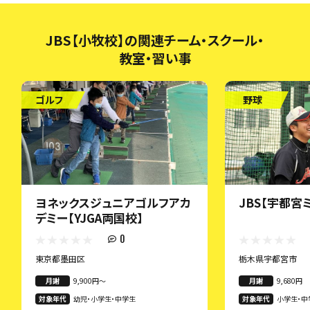
JBS【小牧校】の関連チーム・スクール・
教室・習い事
ゴルフ
野球
ヨネックスジュニアゴルフアカ
JBS【宇都宮
デミー【YJGA両国校】
0
東京都墨田区
栃木県宇都宮市
月謝
9,900円〜
月謝
9,680円
対象年代
幼児・小学生・中学生
対象年代
小学生・中