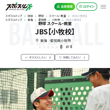
会員登録
ログイン
スポスルトップ
球技
野球
スクール・教室
JBS【小牧校】
スポスルトップ
東海
愛知県
小牧市
JBS【小牧校】
BASEBALL
野球 スクール・教室
JBS【小牧校】
東海
愛知県小牧市
0
0
オススメしたい
0
体験してみたい
1