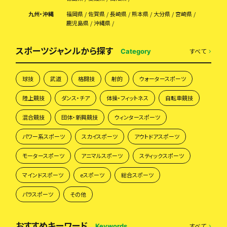
九州・沖縄
福岡県
佐賀県
長崎県
熊本県
大分県
宮崎県
鹿児島県
沖縄県
スポーツジャンルから探す
すべて
Category
球技
武道
格闘技
射的
ウォータースポーツ
陸上競技
ダンス・チア
体操・フィットネス
自転車競技
混合競技
団体・新興競技
ウィンタースポーツ
パワー系スポーツ
スカイスポーツ
アウトドアスポーツ
モータースポーツ
アニマルスポーツ
スティックスポーツ
マインドスポーツ
eスポーツ
総合スポーツ
パラスポーツ
その他
おすすめキーワード
すべて
Keywords