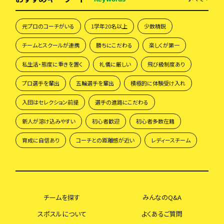
元プロのコーチがいる
1学年20名以上
少数精鋭
チームとスクールが連携
勝ちにこだわる
楽しくが第一
私生活・態度に重きを置く
礼儀に厳しい
飛び級制度あり
プロ選手を輩出
五輪選手を輩出
積極的に体験受け入れ
入団はセレクション前提
選手の進路にこだわる
新人が溶け込みやすい
初心者歓迎
初心者多数在籍
育成に自信あり
コーチとの距離感が近い
レディースチーム
チームを探す
みんなのQ&A
スポスルについて
よくあるご質問