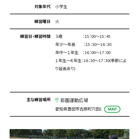
対象年代
小学生
練習曜日
火
練習日・練習時間
３歳 ：15：00～15：45
年少～年長 ：15：30～16：30
年中～１年生 ：16：00～17：00
１年生～６年生：16：30～17：30(季節によ
り延長あり)
主な練習場所
若園運動広場
愛知県豊田市吉原町穴田1
MAP