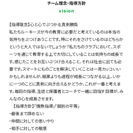
チーム理念・指導方針
vision
【指導理念】心と心でぶつかる真剣勝負
私たちルーキーズが今の教育に必要だと考えているのは本当の
気持ちをぶつけあうことです。特にそれをさけているのはどちらか
というと大人ではないでしょうか？私たちのクラブにおいて、スポ
ーツを通じて教育する上で大切にしていることは気持ちの成長で
す。感じたことをお互いぶつけ合えること、それは社会に出ても必
要です。スマートにものごとを解決していくことは一見カッコいい
かもしれませんが、結果よりも過程が成長につながる以上、いか
に一つのことに真剣に向き合えるかどうか、これが一番と考えま
す。毎回の指導、生徒と保護者とコーチで一緒に目指す目標が、み
んなの心を成長させます。
【指導方針】「情熱指導」「個別の平等」
・最後まで諦めない
・仲間に対しての思いやり
・相手に対しての敬意