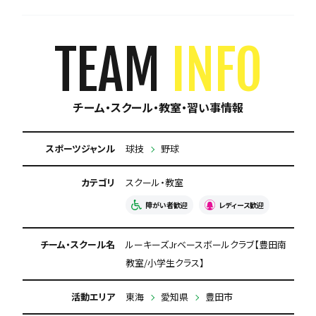
育成に自信あり
週1練習
練習場所は1つに固定
体験無料
見学可能
TEAM
INFO
月謝が10,000円以下
初回購入品あり
チーム・スクール・教室・習い事情報
保護者の当番なし
スポーツジャンル
球技
野球
カテゴリ
スクール・教室
障がい者歓迎
レディース歓迎
チーム・スクール名
ルーキーズJrベースボールクラブ【豊田南
教室/小学生クラス】
活動エリア
東海
愛知県
豊田市