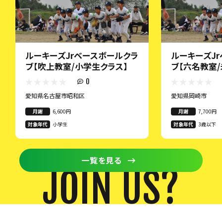
ルーキーズJrベースボールクラ
ルーキーズJ
ブ【吹上教室/小学生クラス】
ブ【六名教室
0
愛知県名古屋市昭和区
愛知県岡崎市
月謝
6,600円
月謝
7,700円
対象年代
小学生
対象年代
3歳以下
一覧を見る
JOIN US?