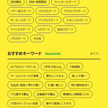
混合競技
団体・新興競技
ウィンタースポーツ
パワー系スポーツ
スカイスポーツ
アウトドアスポーツ
モータースポーツ
アニマルスポーツ
スティックスポーツ
マインドスポーツ
eスポーツ
総合スポーツ
パラスポーツ
その他
おすすめキーワード
すべて
Keywords
元プロのコーチがいる
1学年20名以上
少数精鋭
チームとスクールが連携
勝ちにこだわる
楽しくが第一
私生活・態度に重きを置く
礼儀に厳しい
飛び級制度あり
プロ選手を輩出
五輪選手を輩出
積極的に体験受け入れ
入団はセレクション前提
選手の進路にこだわる