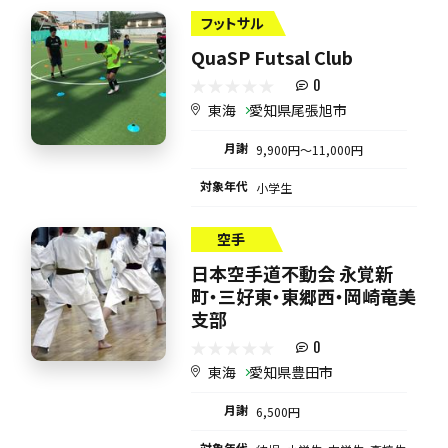
フットサル
QuaSP Futsal Club
0
東海
愛知県尾張旭市
月謝
9,900円〜11,000円
対象年代
小学生
空手
日本空手道不動会 永覚新
町・三好東・東郷西・岡崎竜美
支部
0
東海
愛知県豊田市
月謝
6,500円
対象年代