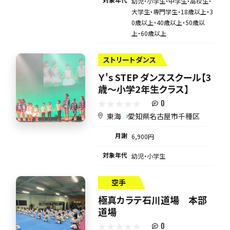
幼児・小学生・中学生・高校生・
大学生・専門学生・18歳以上・3
0歳以上・40歳以上・50歳以
上・60歳以上
ストリートダンス
Ｙ's STEP ダンススクール【3
歳～小学2年生クラス】
0
東海
愛知県名古屋市千種区
月謝
6,900円
対象年代
幼児・小学生
空手
極真カラテ石川道場 本部
道場
0