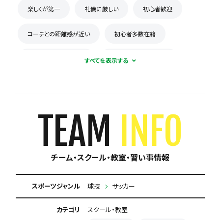
楽しくが第一
礼儀に厳しい
初心者歓迎
コーチとの距離感が近い
初心者多数在籍
新人が溶け込みやすい
積極的に体験受け入れ
体験無料
見学可能
週1練習
合宿・遠征あり
月謝が10,000円以下
TEAM
INFO
保護者の当番なし
チーム・スクール・教室・習い事情報
スポーツジャンル
球技
サッカー
カテゴリ
スクール・教室