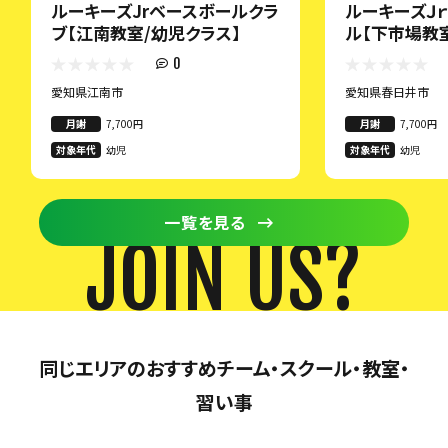
ルーキーズJrベースボールクラ
ルーキーズＪ
ブ【江南教室/幼児クラス】
ル【下市場教
0
愛知県江南市
愛知県春日井市
月謝
7,700円
月謝
7,700円
対象年代
幼児
対象年代
幼児
一覧を見る
JOIN US?
同じエリアのおすすめチーム・スクール・教室・
習い事