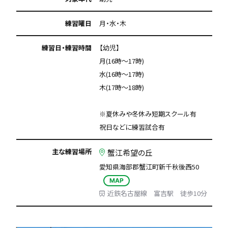
練習曜日
月・水・木
練習日・練習時間
【幼児】
月(16時～17時)
水(16時～17時)
木(17時～18時)
※夏休みや冬休み短期スクール有
祝日などに練習試合有
主な練習場所
蟹江希望の丘
愛知県海部郡蟹江町新千秋後西50
MAP
近鉄名古屋線 富吉駅 徒歩10分