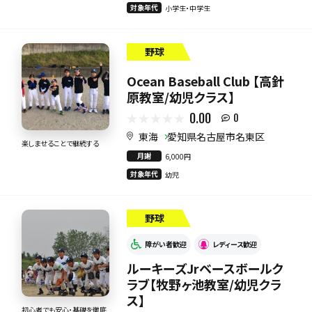
対象年代
小学生・中学生
野球
Ocean Baseball Club 【高針
原教室/幼児クラス】
0.00
0
東海
愛知県名古屋市名東区
楽しませることで継続する
月謝
6,000円
対象年代
幼児
野球
障がい者歓迎
レディース歓迎
ルーキーズJrベースボールク
ラブ【牧野ヶ池教室/幼児クラ
ス】
初心者でも安心・基礎を徹底