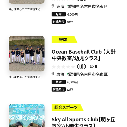
東海
愛知県名古屋市名東区
楽しませることで継続する
月謝
6,000円
対象年代
幼児
野球
Ocean Baseball Club 【大針
中央教室/幼児クラス】
0.00
0
東海
愛知県名古屋市名東区
楽しませることで継続する
月謝
6,000円
対象年代
幼児
総合スポーツ
Sky All Sports Club【明ヶ丘
教室/小学生クラス】