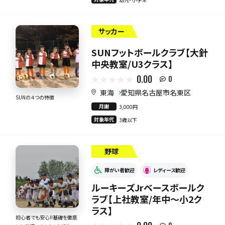
サッカー
SUNフットボールクラブ【大針
中央教室/U3クラス】
0.00
0
東海
愛知県名古屋市名東区
SUNの４つの特徴
月謝
3,000円
対象年代
3歳以下
野球
障がい者歓迎
レディース歓迎
ルーキーズJrベースボールク
ラブ【上社教室/年中～小2ク
ラス】
初心者でも安心!!基礎を徹底