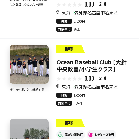
0.00
0
した指導でぐんぐん上達‼
東海
愛知県名古屋市名東区
月謝
6,600円
対象年代
幼児
野球
Ocean Baseball Club 【大針
中央教室/小学生クラス】
0.00
0
東海
愛知県名古屋市名東区
楽しませることで継続する
月謝
6,000円
対象年代
小学生
野球
障がい者歓迎
レディース歓迎