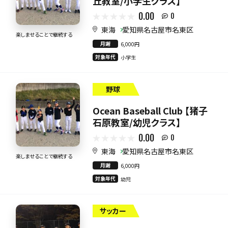
丘教室/小学生クラス】
0.00
0
東海
愛知県名古屋市名東区
楽しませることで継続する
月謝
6,000円
対象年代
小学生
野球
Ocean Baseball Club 【猪子
石原教室/幼児クラス】
0.00
0
東海
愛知県名古屋市名東区
楽しませることで継続する
月謝
6,000円
対象年代
幼児
サッカー