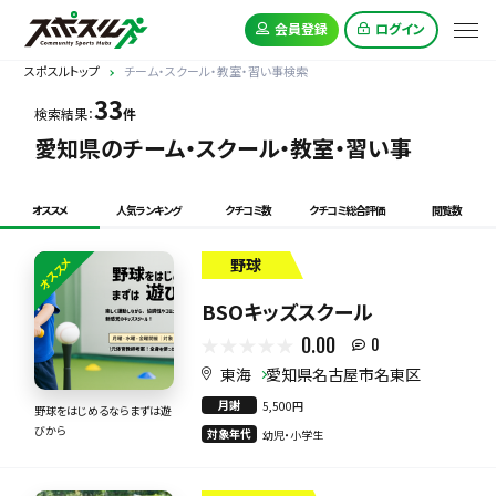
会員登録
ログイン
スポスルトップ
チーム・スクール・教室・習い事検索
33
検索結果：
件
愛知県のチーム・スクール・教室・習い事
オススメ
人気ランキング
クチコミ数
クチコミ総合評価
閲覧数
オススメ
野球
BSOキッズスクール
0.00
0
東海
愛知県名古屋市名東区
月謝
5,500円
野球をはじめるならまずは遊
びから
対象年代
幼児・小学生