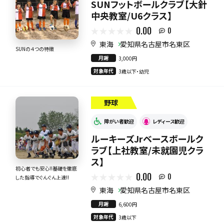
SUNフットボールクラブ【大針
中央教室/U6クラス】
0.00
0
東海
愛知県名古屋市名東区
SUNの４つの特徴
月謝
3,000円
対象年代
3歳以下・幼児
野球
障がい者歓迎
レディース歓迎
ルーキーズJrベースボールク
ラブ【上社教室/未就園児クラ
ス】
初心者でも安心!!基礎を徹底
0.00
0
した指導でぐんぐん上達!!
東海
愛知県名古屋市名東区
月謝
6,600円
対象年代
3歳以下