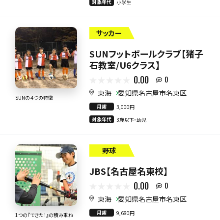
対象年代
小学生
サッカー
SUNフットボールクラブ【猪子
石教室/U6クラス】
0.00
0
東海
愛知県名古屋市名東区
SUNの４つの特徴
月謝
3,000円
対象年代
3歳以下・幼児
野球
JBS【名古屋名東校】
0.00
0
東海
愛知県名古屋市名東区
月謝
9,680円
1つの『できた！』の積み重ね