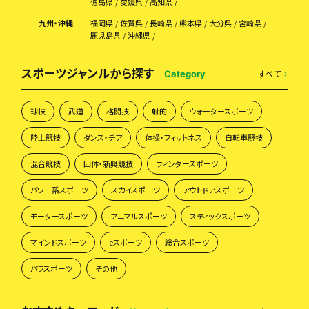
徳島県
愛媛県
高知県
九州・沖縄
福岡県
佐賀県
長崎県
熊本県
大分県
宮崎県
鹿児島県
沖縄県
スポーツジャンルから探す
すべて
Category
球技
武道
格闘技
射的
ウォータースポーツ
陸上競技
ダンス・チア
体操・フィットネス
自転車競技
混合競技
団体・新興競技
ウィンタースポーツ
パワー系スポーツ
スカイスポーツ
アウトドアスポーツ
モータースポーツ
アニマルスポーツ
スティックスポーツ
マインドスポーツ
eスポーツ
総合スポーツ
パラスポーツ
その他