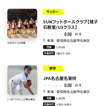
サッカー
SUNフットボールクラブ【猪子
石教室/U3クラス】
0.00
0
東海
愛知県名古屋市名東区
SUNの４つの特徴
月謝
3,000円
対象年代
3歳以下・幼児
野球
JPA名古屋名東校
0.00
0
東海
愛知県名古屋市名東区
月謝
9,680円
1つの『できた！』の積み重ね
対象年代
小学生・中学生