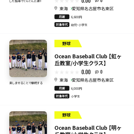
0.00
0
した指導でぐんぐん上達!!
東海
愛知県名古屋市名東区
月謝
6,600円
対象年代
幼児・小学生
野球
Ocean Baseball Club 【虹ヶ
丘教室/小学生クラス】
0.00
0
東海
愛知県名古屋市名東区
楽しませることで継続する
月謝
6,000円
対象年代
小学生
野球
Ocean Baseball Club 【明ヶ