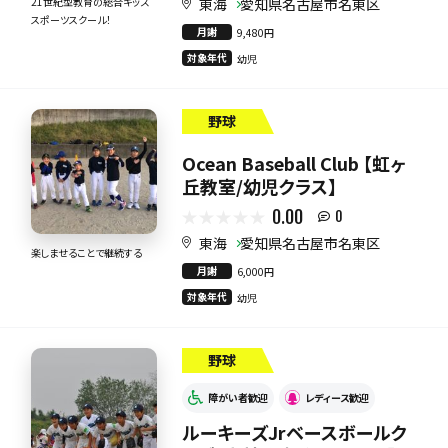
東海
愛知県名古屋市名東区
21世紀型教育の総合キッズ
スポーツスクール！
月謝
9,480円
対象年代
幼児
野球
Ocean Baseball Club 【虹ヶ
丘教室/幼児クラス】
0.00
0
東海
愛知県名古屋市名東区
楽しませることで継続する
月謝
6,000円
対象年代
幼児
野球
障がい者歓迎
レディース歓迎
ルーキーズJrベースボールク