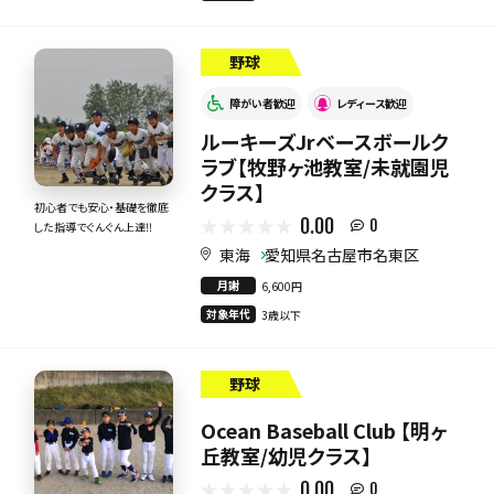
野球
障がい者歓迎
レディース歓迎
ルーキーズJrベースボールク
ラブ【牧野ヶ池教室/未就園児
クラス】
初心者でも安心・基礎を徹底
0.00
0
した指導でぐんぐん上達‼
東海
愛知県名古屋市名東区
月謝
6,600円
対象年代
3歳以下
野球
Ocean Baseball Club 【明ヶ
丘教室/幼児クラス】
0.00
0