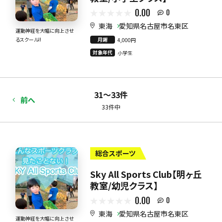
0.00
0
東海
愛知県名古屋市名東区
運動神経を大幅に向上させ
月謝
るスクール!!
4,000円
対象年代
小学生
31〜33件
前へ
33件中
総合スポーツ
Sky All Sports Club【明ヶ丘
教室/幼児クラス】
0.00
0
東海
愛知県名古屋市名東区
運動神経を大幅に向上させ