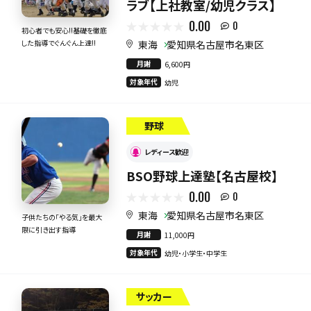
ラブ【上社教室/幼児クラス】
0.00
0
初心者でも安心!!基礎を徹底
東海
愛知県名古屋市名東区
した指導でぐんぐん上達!!
月謝
6,600円
対象年代
幼児
野球
レディース歓迎
BSO野球上達塾【名古屋校】
0.00
0
東海
愛知県名古屋市名東区
子供たちの「やる気」を最大
限に引き出す指導
月謝
11,000円
対象年代
幼児・小学生・中学生
サッカー