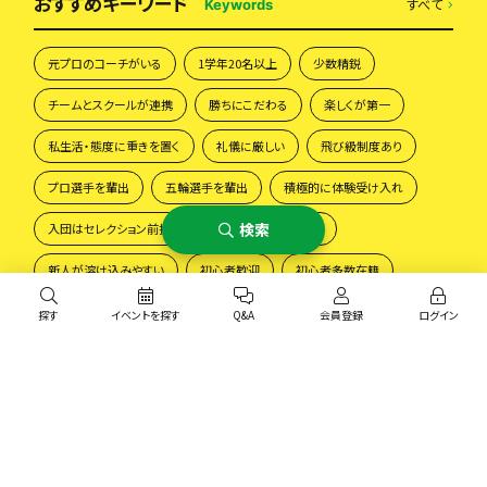
おすすめキーワード
すべて
Keywords
元プロのコーチがいる
1学年20名以上
少数精鋭
チームとスクールが連携
勝ちにこだわる
楽しくが第一
私生活・態度に重きを置く
礼儀に厳しい
飛び級制度あり
プロ選手を輩出
五輪選手を輩出
積極的に体験受け入れ
検索
入団はセレクション前提
選手の進路にこだわる
新人が溶け込みやすい
初心者歓迎
初心者多数在籍
育成に自信あり
コーチとの距離感が近い
レディースチーム
探す
イベントを探す
Q&A
会員登録
ログイン
チームを探す
みんなのQ&A
エリア
スポスルについて
よくあるご質問