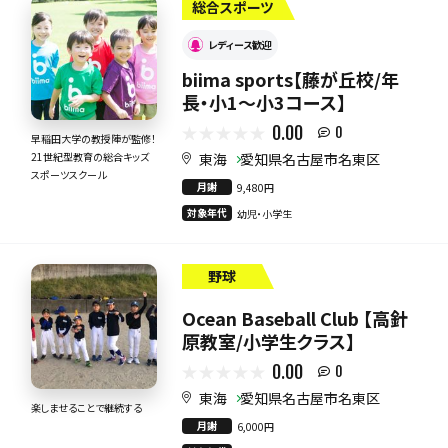
総合スポーツ
レディース歓迎
biima sports【藤が丘校/年
長・小1〜小3コース】
0.00
0
早稲田大学の教授陣が監修！
東海
愛知県名古屋市名東区
21世紀型教育の総合キッズ
スポーツスクール
月謝
9,480円
対象年代
幼児・小学生
野球
Ocean Baseball Club 【高針
原教室/小学生クラス】
0.00
0
東海
愛知県名古屋市名東区
楽しませることで継続する
月謝
6,000円