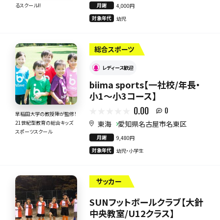
月謝
るスクール!!
4,000円
対象年代
幼児
総合スポーツ
レディース歓迎
biima sports【一社校/年長・
小1〜小3コース】
0.00
0
早稲田大学の教授陣が監修！
東海
愛知県名古屋市名東区
21世紀型教育の総合キッズ
スポーツスクール
月謝
9,480円
対象年代
幼児・小学生
サッカー
SUNフットボールクラブ【大針
中央教室/U12クラス】