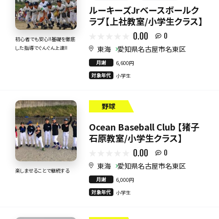
ルーキーズJrベースボールク
ラブ【上社教室/小学生クラス】
0.00
0
初心者でも安心!!基礎を徹底
東海
愛知県名古屋市名東区
した指導でぐんぐん上達!!
月謝
6,600円
対象年代
小学生
野球
Ocean Baseball Club 【猪子
石原教室/小学生クラス】
0.00
0
東海
愛知県名古屋市名東区
楽しませることで継続する
月謝
6,000円
対象年代
小学生