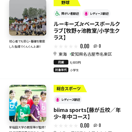
野球
障がい者歓迎
レディース歓迎
ルーキーズJrベースボールク
ラブ【牧野ヶ池教室/小学生ク
ラス】
初心者でも安心・基礎を徹底
0.00
0
した指導でぐんぐん上達‼
東海
愛知県名古屋市名東区
月謝
6,600円
対象年代
小学生
総合スポーツ
レディース歓迎
biima sports【藤が丘校／年
少・年中コース】
0.00
0
早稲田大学の教授陣が監修！