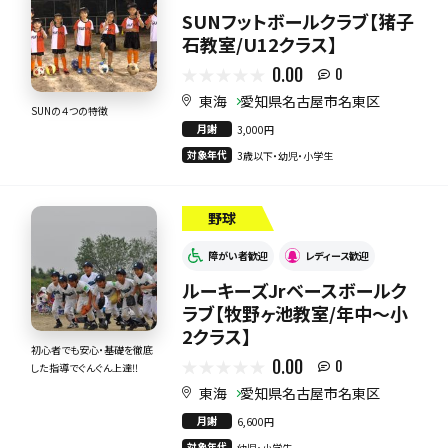
SUNフットボールクラブ【猪子
石教室/U12クラス】
0.00
0
東海
愛知県名古屋市名東区
SUNの４つの特徴
月謝
3,000円
対象年代
3歳以下・幼児・小学生
野球
障がい者歓迎
レディース歓迎
ルーキーズJrベースボールク
ラブ【牧野ヶ池教室/年中～小
2クラス】
初心者でも安心・基礎を徹底
0.00
0
した指導でぐんぐん上達‼
東海
愛知県名古屋市名東区
月謝
6,600円
対象年代
幼児・小学生