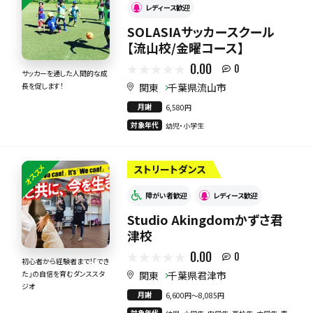
レディース歓迎
SOLASIAサッカースクール
【流山校/金曜コース】
0.00
0
サッカーを通した人間的な成
関東
千葉県流山市
長を促します！
月謝
6,580円
対象年代
幼児・小学生
オススメ
ストリートダンス
障がい者歓迎
レディース歓迎
Studio Akingdomかずさ君
津校
0.00
0
初心者から経験者まで！「でき
関東
千葉県君津市
た」の自信を育むダンススタ
ジオ
月謝
6,600円〜8,085円
対象年代