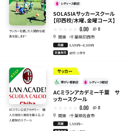
レディース歓迎
SOLASIAサッカースクール
【印西校/木曜、金曜コース】
0.00
0
サッカーを通した人間的な成
関東
千葉県印西市
長を促します！
月謝
6,500円〜8,500円
対象年代
幼児・小学生
オススメ
サッカー
障がい者歓迎
レディース歓迎
ACミランアカデミー千葉 サ
ッカースクール
0.00
0
ACミラン公式アカデミー 個
関東
千葉県佐倉市
人の技術と戦術を鍛える、少
人数制のスクール
月謝
5,500円〜