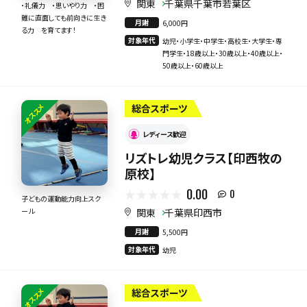
関東
千葉県千葉市若葉区
・礼儀力 ・思いやり力 ・困
難に直面しても前向きに生き
月謝
6,000円
る力 を育てます！
対象年代
幼児・小学生・中学生・高校生・大学生・専
門学生・18歳以上・30歳以上・40歳以上・
50歳以上・60歳以上
オススメ
総合スポーツ
レディース歓迎
リズトレ幼児クラス【印西牧の
原校】
0.00
0
子どもの運動能力向上スク
関東
千葉県印西市
ール
月謝
5,500円
対象年代
幼児
オススメ
総合スポーツ