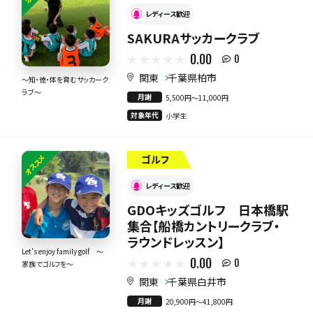
レディース歓迎
SAKURAサッカークラブ
0.00
0
関東
千葉県柏市
〜知・徳・体を育むサッカーク
ラブ〜
月謝
5,500円〜11,000円
対象年代
小学生
オススメ
ゴルフ
レディース歓迎
GDOキッズゴルフ 日本橋駅
集合【船橋カントリークラブ・
ラウンドレッスン】
Let's enjoy family golf ～
0.00
0
家族でゴルフを～
関東
千葉県白井市
月謝
20,900円〜41,800円