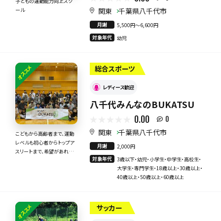
子どもの運動能力向上スク
関東
千葉県八千代市
ール
月謝
5,500円〜6,600円
対象年代
幼児
オススメ
総合スポーツ
レディース歓迎
八千代みんなのBUKATSU
0.00
0
関東
千葉県八千代市
こどもから高齢者まで、運動
レベルも初心者からトップア
月謝
2,000円
スリートまで、希望があれば
対象年代
3歳以下・幼児・小学生・中学生・高校生・
全てのスポーツを開催！
大学生・専門学生・18歳以上・30歳以上・
40歳以上・50歳以上・60歳以上
オススメ
サッカー