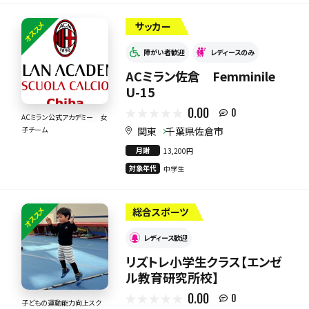
オススメ
サッカー
障がい者歓迎
レディースのみ
ACミラン佐倉 Femminile
U-15
0.00
0
ACミラン公式アカデミー 女
関東
千葉県佐倉市
子チーム
月謝
13,200円
対象年代
中学生
オススメ
総合スポーツ
レディース歓迎
リズトレ小学生クラス【エンゼ
ル教育研究所校】
0.00
0
子どもの運動能力向上スク