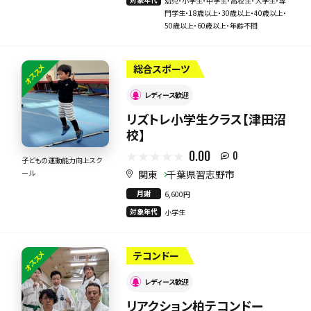
幼児・小学生・中学生・高校生・大学生・専
門学生・18歳以上・30歳以上・40歳以上・
50歳以上・60歳以上・年齢不問
オススメ
総合スポーツ
レディース歓迎
リズトレ小学生クラス【津田沼
校】
0.00
0
子どもの運動能力向上スク
関東
千葉県習志野市
ール
月謝
6,600円
対象年代
小学生
オススメ
テコンドー
レディース歓迎
リアクション柏テコンドー