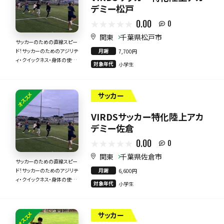
デミー松戸
0.00
0
関東
千葉県松戸市
サッカーのための直線スピー
月謝
ド！サッカーのためのアジリテ
7,700円
ィ・クイックネス・身体の使い
対象年代
小学生
方！
オススメ
サッカー
VIRDSサッカー特化陸上アカ
デミー佐倉
0.00
0
関東
千葉県佐倉市
サッカーのための直線スピー
月謝
ド！サッカーのためのアジリテ
6,600円
ィ・クイックネス・身体の使い
対象年代
小学生
方！
オススメ
サッカー