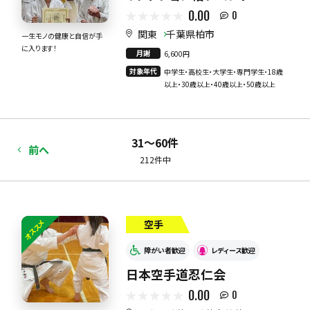
0.00
0
関東
千葉県柏市
一生モノの健康と自信が手
に入ります！
月謝
6,600円
対象年代
中学生・高校生・大学生・専門学生・18歳
以上・30歳以上・40歳以上・50歳以上
31〜60件
前へ
212件中
オススメ
空手
障がい者歓迎
レディース歓迎
日本空手道忍仁会
0.00
0