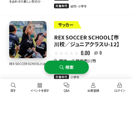
を合わせた新しい形の少年
対象年代
幼児・小学生
団です！
サッカー
REX SOCCER SCHOOL【市
川校／ジュニアクラスU-12】
0.00
0
関東
千葉県市川市
REX SOCCER SCHOOLとは
検索
月謝
7,700円
対象年代
小学生
探す
イベントを探す
Q&A
会員登録
ログイン
サッカー
レディース歓迎
ＦＡＶＥＲＺＥ千葉サッカークラ
ブ
エリア
0