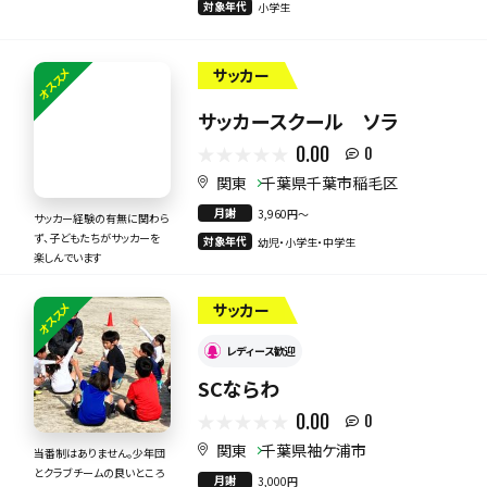
対象年代
小学生
オススメ
サッカー
サッカースクール ソラ
0.00
0
関東
千葉県千葉市稲毛区
月謝
3,960円〜
サッカー経験の有無に関わら
ず、子どもたちがサッカーを
対象年代
幼児・小学生・中学生
楽しんでいます
オススメ
サッカー
レディース歓迎
SCならわ
0.00
0
関東
千葉県袖ケ浦市
当番制はありません。少年団
とクラブチームの良いところ
月謝
3,000円