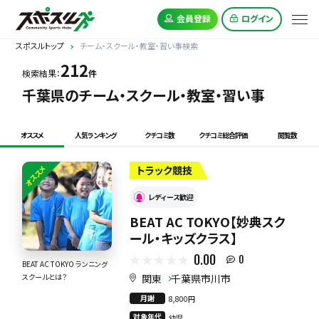
会員登録
ログイン
スポスルトップ
チーム・スクール・教室・習い事検索
212
検索結果：
件
千葉県のチーム・スクール・教室・習い事
オススメ
人気ランキング
クチコミ数
クチコミ総合評価
閲覧数
オススメ
トラック競技
レディース歓迎
BEAT AC TOKYO【妙典スク
ール・キッズクラス】
0.00
0
BEAT AC TOKYO ランニング
関東
千葉県市川市
スクールとは？
月謝
8,800円
対象年代
幼児