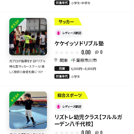
対象年代
小学生・中学生
オススメ
サッカー
レディース歓迎
ケケイッソドリブル塾
0.00
0
関東
千葉県市川市
元プロが指導をするドリブル
特化型サッカースクール！楽
月謝
6,000円〜8,800円
しく技術と自信を身につけま
対象年代
小学生
す！
オススメ
総合スポーツ
レディース歓迎
リズトレ幼児クラス【フルルガ
ーデン八千代校】
0.00
0