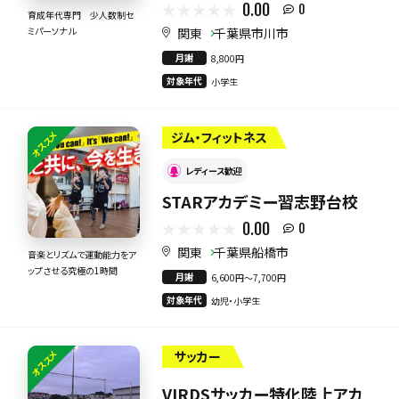
0.00
0
育成年代専門 少人数制セ
関東
千葉県市川市
ミパーソナル
月謝
8,800円
対象年代
小学生
オススメ
ジム・フィットネス
レディース歓迎
STARアカデミー習志野台校
0.00
0
関東
千葉県船橋市
音楽とリズムで運動能力をア
ップさせる究極の1時間
月謝
6,600円〜7,700円
対象年代
幼児・小学生
オススメ
サッカー
VIRDSサッカー特化陸上アカ