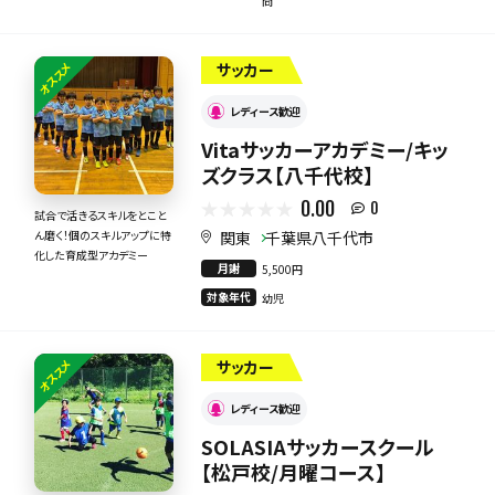
問
オススメ
サッカー
レディース歓迎
Vitaサッカーアカデミー/キッ
ズクラス【八千代校】
0.00
0
試合で活きるスキルをとこと
関東
千葉県八千代市
ん磨く！個のスキルアップに特
化した育成型アカデミー
月謝
5,500円
対象年代
幼児
オススメ
サッカー
レディース歓迎
SOLASIAサッカースクール
【松戸校/月曜コース】