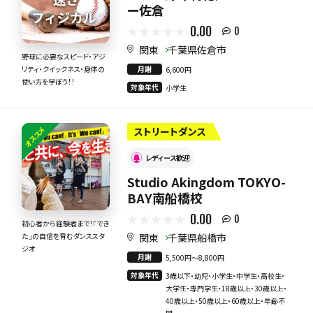
ー佐倉
0.00
0
関東
千葉県佐倉市
野球に必要なスピード・アジ
月謝
リティ・クイックネス・身体の
6,600円
使い方を学ぼう！！
対象年代
小学生
オススメ
ストリートダンス
レディース歓迎
Studio Akingdom TOKYO-
BAY南船橋校
0.00
0
初心者から経験者まで！「でき
関東
千葉県船橋市
た」の自信を育むダンススタ
ジオ
月謝
5,500円〜8,800円
対象年代
3歳以下・幼児・小学生・中学生・高校生・
大学生・専門学生・18歳以上・30歳以上・
40歳以上・50歳以上・60歳以上・年齢不