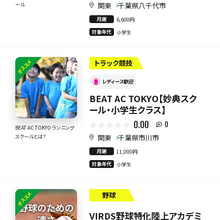
関東
千葉県八千代市
ール
月謝
6,600円
対象年代
小学生
オススメ
トラック競技
レディース歓迎
BEAT AC TOKYO【妙典スク
ール・小学生クラス】
0.00
0
BEAT AC TOKYO ランニング
関東
千葉県市川市
スクールとは？
月謝
11,000円
対象年代
小学生
オススメ
野球
VIRDS野球特化陸上アカデミ