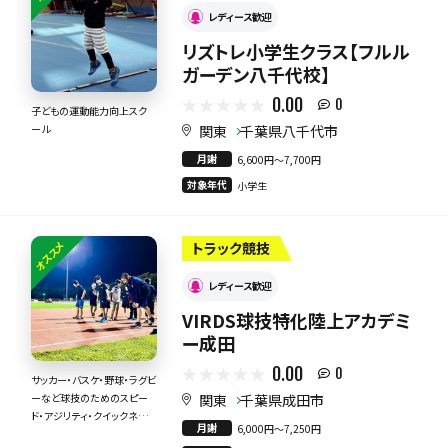
レディース歓迎
リズトレ小学生クラス【フルル
ガーデン八千代校】
0.00
0
子どもの運動能力向上スク
関東
千葉県八千代市
ール
月謝
6,600円〜7,700円
対象年代
小学生
オススメ
トラック競技
レディース歓迎
VIRDS球技特化陸上アカデミ
ー成田
0.00
0
サッカー・バスケ・野球・ラグビ
関東
千葉県成田市
ーなど球技のためのスピー
ド・アジリティ・クイックネス・
月謝
6,000円〜7,250円
身体の使い方！！