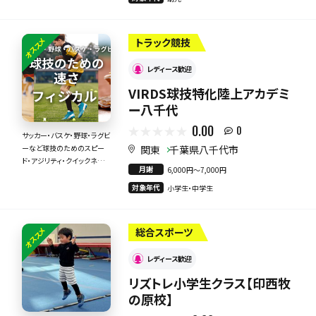
オススメ
トラック競技
レディース歓迎
VIRDS球技特化陸上アカデミ
ー八千代
0.00
0
サッカー・バスケ・野球・ラグビ
関東
千葉県八千代市
ーなど球技のためのスピー
ド・アジリティ・クイックネス・
月謝
6,000円〜7,000円
身体の使い方！！
対象年代
小学生・中学生
オススメ
総合スポーツ
レディース歓迎
リズトレ小学生クラス【印西牧
の原校】