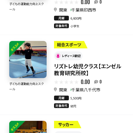
0.00
0
子どもの運動能力向上スク
関東
千葉県印西市
ール
月謝
6,600円
対象年代
小学生
オススメ
総合スポーツ
レディース歓迎
リズトレ幼児クラス【エンゼル
教育研究所校】
0.00
0
子どもの運動能力向上スク
関東
千葉県八千代市
ール
月謝
5,500円
対象年代
幼児
オススメ
サッカー