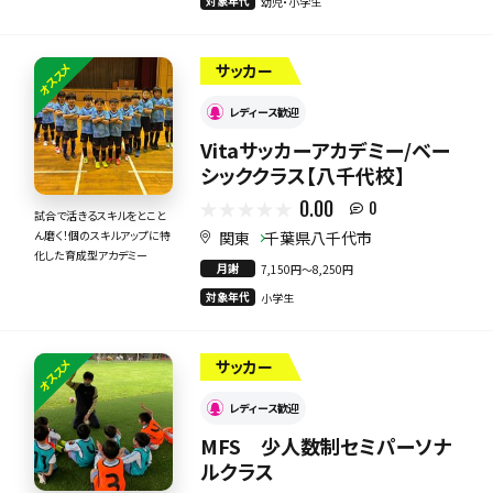
対象年代
幼児・小学生
オススメ
サッカー
レディース歓迎
Vitaサッカーアカデミー/ベー
シッククラス【八千代校】
0.00
0
試合で活きるスキルをとこと
関東
千葉県八千代市
ん磨く！個のスキルアップに特
化した育成型アカデミー
月謝
7,150円〜8,250円
対象年代
小学生
オススメ
サッカー
レディース歓迎
MFS 少人数制セミパーソナ
ルクラス