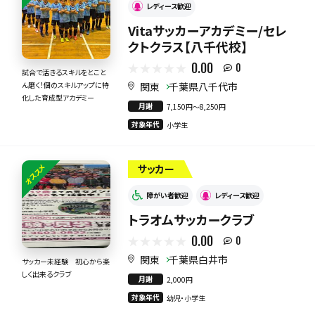
レディース歓迎
Vitaサッカーアカデミー/セレ
クトクラス【八千代校】
0.00
0
試合で活きるスキルをとこと
関東
千葉県八千代市
ん磨く！個のスキルアップに特
化した育成型アカデミー
月謝
7,150円〜8,250円
対象年代
小学生
オススメ
サッカー
障がい者歓迎
レディース歓迎
トラオムサッカークラブ
0.00
0
関東
千葉県白井市
サッカー未経験 初心から楽
しく出来るクラブ
月謝
2,000円
対象年代
幼児・小学生