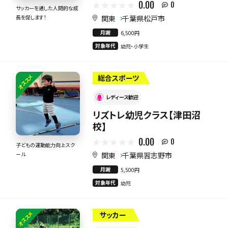
0.00
0
サッカーを通した人間的な成
関東
千葉県松戸市
長を促します！
月謝
6,500円
対象年代
幼児・小学生
オススメ
総合スポーツ
レディース歓迎
リズトレ幼児クラス【津田沼
校】
0.00
0
子どもの運動能力向上スク
関東
千葉県習志野市
ール
月謝
5,500円
対象年代
幼児
オススメ
サッカー