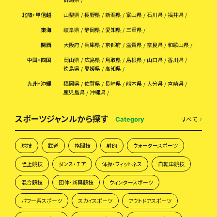
北陸・甲信越
山梨県
長野県
新潟県
富山県
石川県
福井県
東海
岐阜県
静岡県
愛知県
三重県
関西
大阪府
兵庫県
京都府
滋賀県
奈良県
和歌山県
中国・四国
岡山県
広島県
鳥取県
島根県
山口県
香川県
徳島県
愛媛県
高知県
九州・沖縄
福岡県
佐賀県
長崎県
熊本県
大分県
宮崎県
鹿児島県
沖縄県
スポーツジャンルから探す
すべて
Category
球技
武道
格闘技
射的
ウォータースポーツ
陸上競技
ダンス・チア
体操・フィットネス
自転車競技
混合競技
団体・新興競技
ウィンタースポーツ
パワー系スポーツ
スカイスポーツ
アウトドアスポーツ