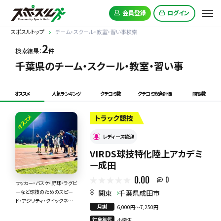
会員登録
ログイン
スポスルトップ
チーム・スクール・教室・習い事検索
2
検索結果：
件
千葉県のチーム・スクール・教室・習い事
オススメ
人気ランキング
クチコミ数
クチコミ総合評価
閲覧数
オススメ
トラック競技
レディース歓迎
VIRDS球技特化陸上アカデミ
ー成田
0.00
0
サッカー・バスケ・野球・ラグビ
関東
千葉県成田市
ーなど球技のためのスピー
ド・アジリティ・クイックネス・
月謝
6,000円〜7,250円
身体の使い方！！
対象年代
小学生