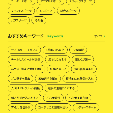
モータースポーツ
アニマルスポーツ
スティックスポーツ
マインドスポーツ
eスポーツ
総合スポーツ
パラスポーツ
その他
おすすめキーワード
すべて
Keywords
元プロのコーチがいる
1学年20名以上
少数精鋭
チームとスクールが連携
勝ちにこだわる
楽しくが第一
私生活・態度に重きを置く
礼儀に厳しい
飛び級制度あり
プロ選手を輩出
五輪選手を輩出
積極的に体験受け入れ
入団はセレクション前提
選手の進路にこだわる
新人が溶け込みやすい
初心者歓迎
初心者多数在籍
育成に自信あり
コーチとの距離感が近い
レディースチーム