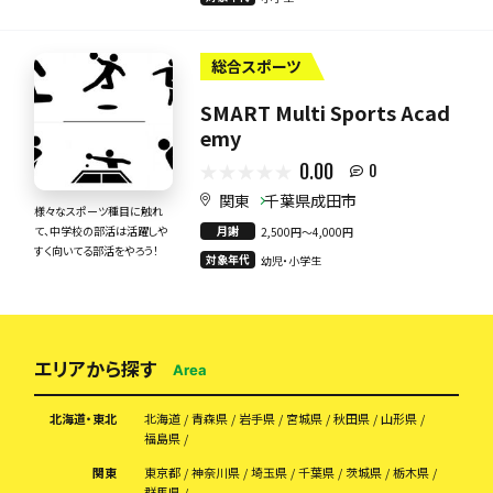
総合スポーツ
SMART Multi Sports Acad
emy
0.00
0
関東
千葉県成田市
様々なスポーツ種目に触れ
月謝
て、中学校の部活は活躍しや
2,500円〜4,000円
すく向いてる部活をやろう！
対象年代
幼児・小学生
エリアから探す
Area
北海道・東北
北海道
青森県
岩手県
宮城県
秋田県
山形県
福島県
関東
東京都
神奈川県
埼玉県
千葉県
茨城県
栃木県
群馬県