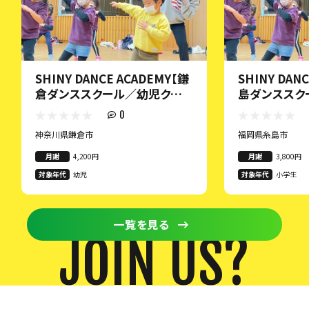
SHINY DANCE ACADEMY【鎌
SHINY DAN
倉ダンススクール／幼児クラ
島ダンススク
ス】
ラス】
0
神奈川県鎌倉市
福岡県糸島市
月謝
4,200円
月謝
3,800円
対象年代
幼児
対象年代
小学生
一覧を見る
JOIN US?