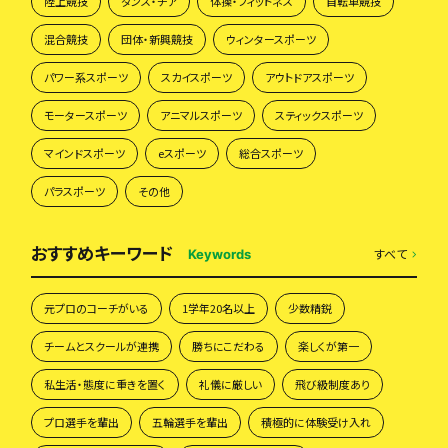
陸上競技
ダンス・チア
体操・フィットネス
自転車競技
混合競技
団体・新興競技
ウィンタースポーツ
パワー系スポーツ
スカイスポーツ
アウトドアスポーツ
モータースポーツ
アニマルスポーツ
スティックスポーツ
マインドスポーツ
eスポーツ
総合スポーツ
パラスポーツ
その他
おすすめキーワード
すべて
Keywords
元プロのコーチがいる
1学年20名以上
少数精鋭
チームとスクールが連携
勝ちにこだわる
楽しくが第一
私生活・態度に重きを置く
礼儀に厳しい
飛び級制度あり
プロ選手を輩出
五輪選手を輩出
積極的に体験受け入れ