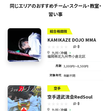
同じエリアのおすすめチーム・スクール・教室・
習い事
総合格闘技
KAMIKAZE DOJO MMA
0
九州・沖縄
福岡県北九州市小倉北区
月謝
3,000円〜8,500円
対象年代
年齢不問
空手
空手道武流会RedSoul
0
九州・沖縄