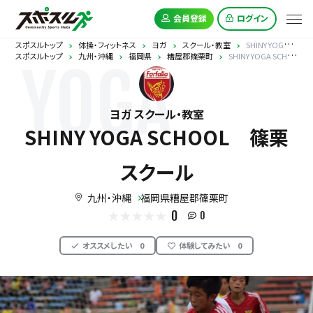
会員登録
ログイン
スポスルトップ
体操・フィットネス
ヨガ
スクール・教室
SHINY YOGA SCHOOL 篠栗スクール
スポスルトップ
九州・沖縄
福岡県
糟屋郡篠栗町
SHINY YOGA SCHOOL 篠栗スクール
YOGA
ヨガ スクール・教室
SHINY YOGA SCHOOL 篠栗
スクール
九州・沖縄
福岡県糟屋郡篠栗町
0
0
オススメしたい
0
体験してみたい
0