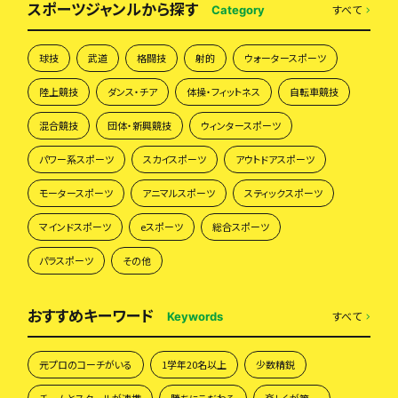
スポーツジャンルから探す
すべて
Category
球技
武道
格闘技
射的
ウォータースポーツ
陸上競技
ダンス・チア
体操・フィットネス
自転車競技
混合競技
団体・新興競技
ウィンタースポーツ
パワー系スポーツ
スカイスポーツ
アウトドアスポーツ
モータースポーツ
アニマルスポーツ
スティックスポーツ
マインドスポーツ
eスポーツ
総合スポーツ
パラスポーツ
その他
おすすめキーワード
すべて
Keywords
元プロのコーチがいる
1学年20名以上
少数精鋭
チームとスクールが連携
勝ちにこだわる
楽しくが第一