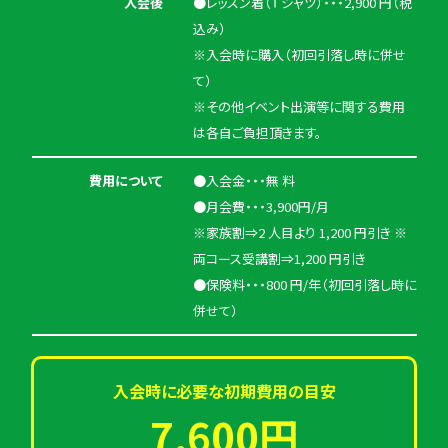
入会後
●レッスン着（Ｔシャツ）・・・2,900 円（税
込み）
※入会時に購入（初回引落し時に併せ
て）
※その他イベント出演等に関する費用
は各自ご負担頂きます。
費用について
●入会金・・・無 料
●月会費・・・3,900円/月
※家族割⇒2 人目より 1,200 円引き ※
両コース受講割⇒1,200 円引き
●保険料・・・800 円/年（初回引落し時に
併せて）
入会時に必要な初期費用の目安
7,600円