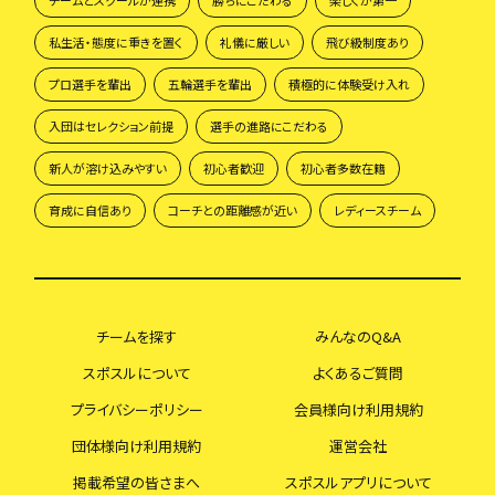
私生活・態度に重きを置く
礼儀に厳しい
飛び級制度あり
プロ選手を輩出
五輪選手を輩出
積極的に体験受け入れ
入団はセレクション前提
選手の進路にこだわる
新人が溶け込みやすい
初心者歓迎
初心者多数在籍
育成に自信あり
コーチとの距離感が近い
レディースチーム
チームを探す
みんなのQ&A
スポスルについて
よくあるご質問
プライバシーポリシー
会員様向け利用規約
団体様向け利用規約
運営会社
掲載希望の皆さまへ
スポスルアプリについて