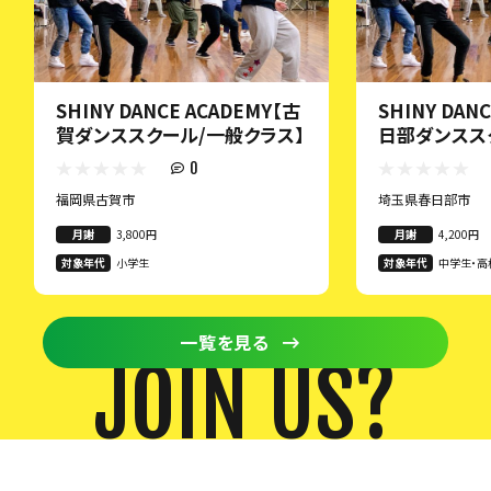
SHINY DANCE ACADEMY【古
SHINY DAN
賀ダンススクール/一般クラス】
日部ダンスス
ス】
0
福岡県古賀市
埼玉県春日部市
月謝
3,800円
月謝
4,200円
対象年代
小学生
対象年代
中学生・高
以上
一覧を見る
JOIN US?