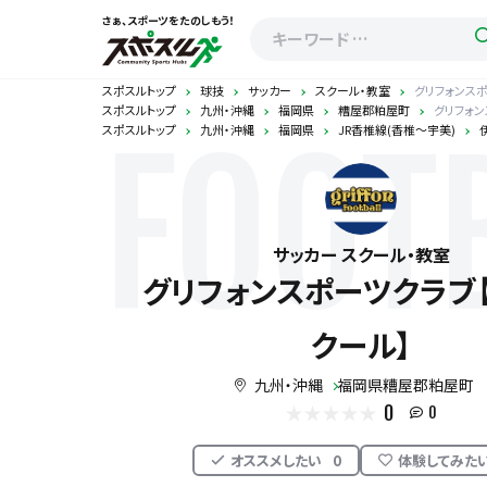
さぁ、スポーツをたのしもう！
スポスルトップ
球技
サッカー
スクール・教室
グリフォンス
スポスルトップ
九州・沖縄
福岡県
糟屋郡粕屋町
グリフォン
スポスルトップ
九州・沖縄
福岡県
JR香椎線(香椎～宇美)
FOOT
サッカー スクール・教室
グリフォンスポーツクラブ
クール】
九州・沖縄
福岡県糟屋郡粕屋町
0
0
オススメしたい
0
体験してみた