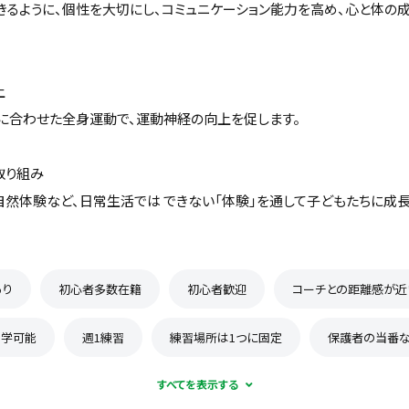
きるように、個性を大切にし、コミュニケーション能力を高め、心と体の
上
齢に合わせた全身運動で、運動神経の向上を促します。
取り組み
自然体験など、日常生活では できない「体験」を通して子どもたちに成
あり
初心者多数在籍
初心者歓迎
コーチとの距離感が近
見学可能
週1練習
練習場所は1つに固定
保護者の当番な