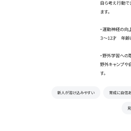
自ら考え行動で
ます。
・運動神経の向
３〜12才 年
・野外学習への
野外キャンプや
す。
新人が溶け込みやすい
育成に自信