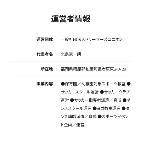
運営者情報
運営団体
一般社団法人ドリーマーズユニオン
代表者名
北島憲一朗
所在地
福岡県糟屋郡粕屋町長者原東2-3-28
事業内容
●保育園／幼稚園対象スポーツ教室 ●
サッカースクール運営 ●サッカークラブ
運営 ●サッカー指導者派遣／育成 ●ダ
ンススクール運営 ●ヨガ教室運営 ●ダ
ンス講師派遣／育成 ●スポーツイベン
ト企画／運営