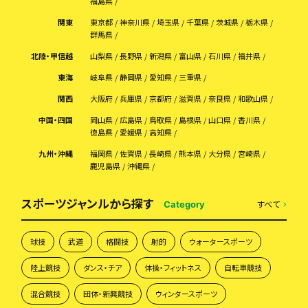
福島県
関東
東京都
神奈川県
埼玉県
千葉県
茨城県
栃木県
群馬県
北陸・甲信越
山梨県
長野県
新潟県
富山県
石川県
福井県
東海
岐阜県
静岡県
愛知県
三重県
関西
大阪府
兵庫県
京都府
滋賀県
奈良県
和歌山県
中国・四国
岡山県
広島県
鳥取県
島根県
山口県
香川県
徳島県
愛媛県
高知県
九州・沖縄
福岡県
佐賀県
長崎県
熊本県
大分県
宮崎県
鹿児島県
沖縄県
スポーツジャンルから探す
すべて
Category
球技
武道
格闘技
射的
ウォータースポーツ
陸上競技
ダンス・チア
体操・フィットネス
自転車競技
混合競技
団体・新興競技
ウィンタースポーツ