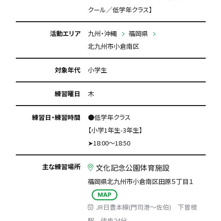
クール／低学年クラス】
活動エリア
九州・沖縄
福岡県
北九州市小倉南区
対象年代
小学生
練習曜日
木
練習日・練習時間
●低学年クラス
【小学1年生-3年生】
➤18:00～18:50
主な練習場所
文化記念公園体育施設
福岡県北九州市小倉南区田原５丁目１
MAP
JR日豊本線(門司港～佐伯) 下曽根
駅 徒歩24分