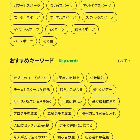
パワー系スポーツ
スカイスポーツ
アウトドアスポーツ
モータースポーツ
アニマルスポーツ
スティックスポーツ
マインドスポーツ
eスポーツ
総合スポーツ
パラスポーツ
その他
おすすめキーワード
すべて
Keywords
元プロのコーチがいる
1学年20名以上
少数精鋭
チームとスクールが連携
勝ちにこだわる
楽しくが第一
私生活・態度に重きを置く
礼儀に厳しい
飛び級制度あり
プロ選手を輩出
五輪選手を輩出
積極的に体験受け入れ
入団はセレクション前提
選手の進路にこだわる
新人が溶け込みやすい
初心者歓迎
初心者多数在籍