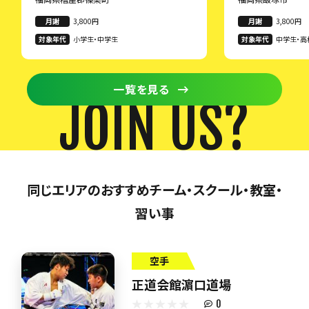
月謝
3,800円
月謝
3,800円
対象年代
小学生・中学生
対象年代
中学生・高
以上・30
一覧を見る
JOIN US?
同じエリアのおすすめチーム・スクール・教室・
習い事
空手
正道会館濵口道場
0