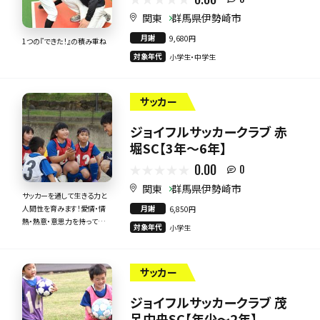
関東
群馬県伊勢崎市
月謝
9,680円
1つの『できた！』の積み重ね
対象年代
小学生・中学生
サッカー
ジョイフルサッカークラブ 赤
堀SC【3年～6年】
0.00
0
関東
群馬県伊勢崎市
サッカーを通して生きる力と
月謝
人間性を育みます！愛情・情
6,850円
熱・熱意・意思力を持って全
対象年代
小学生
力で指導いたします！
サッカー
ジョイフルサッカークラブ 茂
呂中央SC【年少～2年】