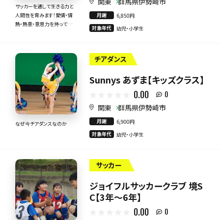
関東
群馬県伊勢崎市
サッカーを通して生きる力と
月謝
人間性を育みます！愛情・情
6,850円
熱・熱意・意思力を持って全
対象年代
幼児・小学生
力で指導いたします！
チアダンス
Sunnys あずま【キッズクラス】
0.00
0
関東
群馬県伊勢崎市
月謝
6,900円
なぜ今チアダンスなのか
対象年代
幼児・小学生
サッカー
ジョイフルサッカークラブ 境S
C【3年～6年】
0.00
0