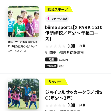
総合スポーツ
レディース歓迎
biima sports【X PARK 1510
伊勢崎校／年少～年長コー
ス】
早稲田大学の教授陣が監修！
0.00
0
21世紀型教育の総合キッズ
スポーツスクール！
関東
群馬県伊勢崎市
月謝
8,980円
対象年代
幼児
サッカー
ジョイフルサッカークラブ 境S
C【年少～2年】
0.00
0