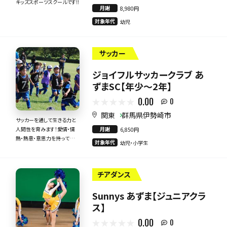
キッズスポーツスクールです‼
月謝
8,980円
対象年代
幼児
サッカー
ジョイフルサッカークラブ あ
ずまSC【年少～2年】
0.00
0
関東
群馬県伊勢崎市
サッカーを通して生きる力と
月謝
人間性を育みます！愛情・情
6,850円
熱・熱意・意思力を持って全
対象年代
幼児・小学生
力で指導いたします！
チアダンス
Sunnys あずま【ジュニアクラ
ス】
0.00
0