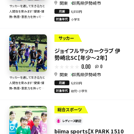
関東
群馬県伊勢崎市
サッカーを通して生きる力と
月謝
人間性を育みます！愛情・情
6,850円
熱・熱意・意思力を持って全
対象年代
小学生
力で指導いたします！
サッカー
ジョイフルサッカークラブ 伊
勢崎北SC【年少～2年】
0.00
0
関東
群馬県伊勢崎市
サッカーを通して生きる力と
月謝
人間性を育みます！愛情・情
6,850円
熱・熱意・意思力を持って全
対象年代
幼児・小学生
力で指導いたします！
総合スポーツ
レディース歓迎
biima sports【X PARK 1510