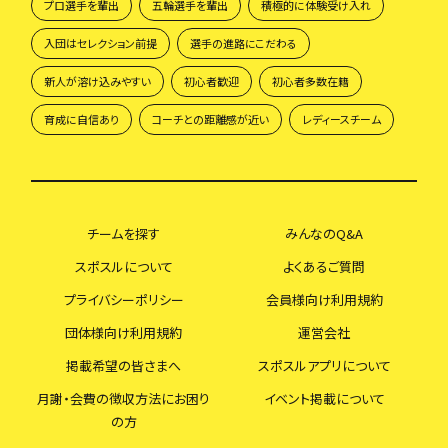
プロ選手を輩出
五輪選手を輩出
積極的に体験受け入れ
入団はセレクション前提
選手の進路にこだわる
新人が溶け込みやすい
初心者歓迎
初心者多数在籍
育成に自信あり
コーチとの距離感が近い
レディースチーム
チームを探す
みんなのQ&A
スポスルについて
よくあるご質問
プライバシーポリシー
会員様向け利用規約
団体様向け利用規約
運営会社
掲載希望の皆さまへ
スポスルアプリについて
月謝・会費の徴収方法にお困り
イベント掲載について
の方