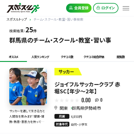
会員登録
ログイン
スポスルトップ
チーム・スクール・教室・習い事検索
25
検索結果：
件
群馬県のチーム・スクール・教室・習い事
オススメ
人気ランキング
クチコミ数
クチコミ総合評価
閲覧数
サッカー
ジョイフルサッカークラブ 赤
堀SC【年少～2年】
0.00
0
関東
群馬県伊勢崎市
サッカーを通して生きる力と
月謝
人間性を育みます！愛情・情
6,850円
熱・熱意・意思力を持って全
対象年代
幼児・小学生
力で指導いたします！