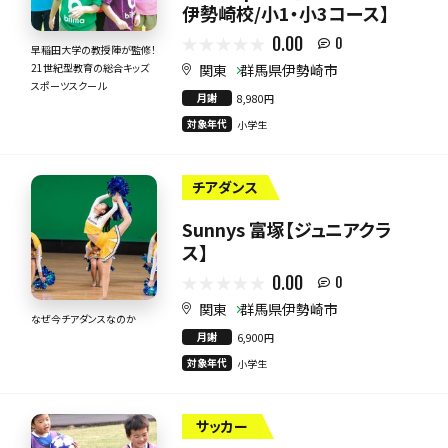
伊勢崎校/小1・小3コース】
0.00
0
早稲田大学の教授陣が監修！
関東
群馬県伊勢崎市
21世紀型教育の総合キッズ
スポーツスクール
月謝
8,980円
対象年代
小学生
チアダンス
Sunnys 富塚【ジュニアクラ
ス】
0.00
0
関東
群馬県伊勢崎市
なぜ今チアダンスなのか
月謝
6,900円
対象年代
小学生
サッカー