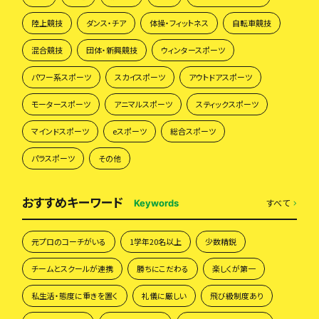
陸上競技
ダンス・チア
体操・フィットネス
自転車競技
混合競技
団体・新興競技
ウィンタースポーツ
パワー系スポーツ
スカイスポーツ
アウトドアスポーツ
モータースポーツ
アニマルスポーツ
スティックスポーツ
マインドスポーツ
eスポーツ
総合スポーツ
パラスポーツ
その他
おすすめキーワード
すべて
Keywords
元プロのコーチがいる
1学年20名以上
少数精鋭
チームとスクールが連携
勝ちにこだわる
楽しくが第一
私生活・態度に重きを置く
礼儀に厳しい
飛び級制度あり