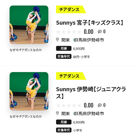
チアダンス
Sunnys 宮子【キッズクラス】
0.00
0
関東
群馬県伊勢崎市
月謝
6,900円
なぜ今チアダンスなのか
対象年代
幼児・小学生
チアダンス
Sunnys 伊勢崎【ジュニアクラ
ス】
0.00
0
関東
群馬県伊勢崎市
なぜ今チアダンスなのか
月謝
6,900円
対象年代
小学生