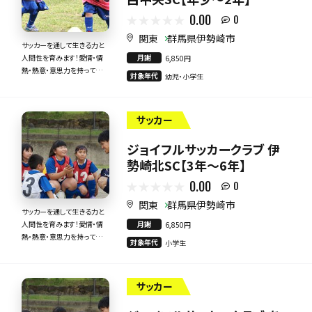
0.00
0
関東
群馬県伊勢崎市
サッカーを通して生きる力と
月謝
人間性を育みます！愛情・情
6,850円
熱・熱意・意思力を持って全
対象年代
幼児・小学生
力で指導いたします！
サッカー
ジョイフルサッカークラブ 伊
勢崎北SC【3年～6年】
0.00
0
関東
群馬県伊勢崎市
サッカーを通して生きる力と
月謝
人間性を育みます！愛情・情
6,850円
熱・熱意・意思力を持って全
対象年代
小学生
力で指導いたします！
サッカー