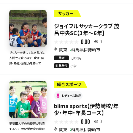
サッカー
ジョイフルサッカークラブ 茂
呂中央SC【3年～6年】
0.00
0
関東
群馬県伊勢崎市
サッカーを通して生きる力と
月謝
人間性を育みます！愛情・情
6,850円
熱・熱意・意思力を持って全
対象年代
小学生
力で指導いたします！
総合スポーツ
レディース歓迎
biima sports【伊勢崎校/年
少・年中・年長コース】
0.00
0
早稲田大学の教授陣が監修
関東
群馬県伊勢崎市
する～21世紀型教育の総合