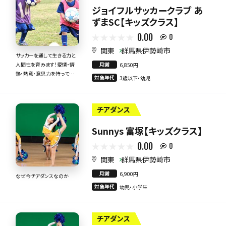
ジョイフルサッカークラブ あ
ずまSC【キッズクラス】
0.00
0
関東
群馬県伊勢崎市
サッカーを通して生きる力と
月謝
人間性を育みます！愛情・情
6,850円
熱・熱意・意思力を持って全
対象年代
3歳以下・幼児
力で指導いたします！
チアダンス
Sunnys 富塚【キッズクラス】
0.00
0
関東
群馬県伊勢崎市
月謝
6,900円
なぜ今チアダンスなのか
対象年代
幼児・小学生
チアダンス