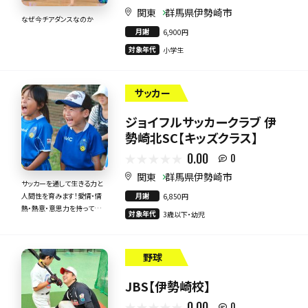
関東
群馬県伊勢崎市
なぜ今チアダンスなのか
月謝
6,900円
対象年代
小学生
サッカー
ジョイフルサッカークラブ 伊
勢崎北SC【キッズクラス】
0.00
0
関東
群馬県伊勢崎市
サッカーを通して生きる力と
月謝
人間性を育みます！愛情・情
6,850円
熱・熱意・意思力を持って全
対象年代
3歳以下・幼児
力で指導いたします！
野球
JBS【伊勢崎校】
0.00
0