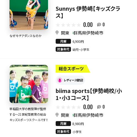
Sunnys 伊勢崎【キッズクラ
ス】
0.00
0
関東
群馬県伊勢崎市
なぜ今チアダンスなのか
月謝
6,900円
対象年代
幼児・小学生
総合スポーツ
レディース歓迎
biima sports【伊勢崎校/小
1・小3コース】
0.00
0
早稲田大学の教授陣が監修
関東
群馬県伊勢崎市
する～21世紀型教育の総合
キッズスポーツスクールです‼
月謝
8,980円
対象年代
小学生