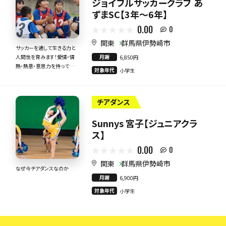
ジョイフルサッカークラブ あ
ずまSC【3年～6年】
0.00
0
関東
群馬県伊勢崎市
サッカーを通して生きる力と
月謝
人間性を育みます！愛情・情
6,850円
熱・熱意・意思力を持って全
対象年代
小学生
力で指導いたします！
チアダンス
Sunnys 宮子【ジュニアクラ
ス】
0.00
0
関東
群馬県伊勢崎市
なぜ今チアダンスなのか
月謝
6,900円
対象年代
小学生