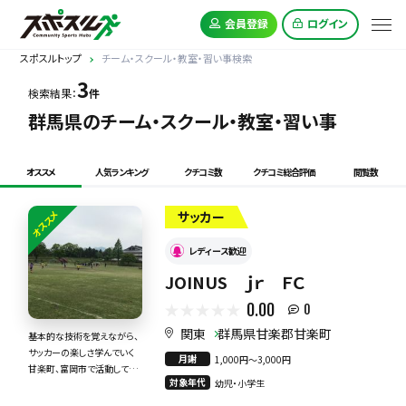
会員登録
ログイン
スポスルトップ
チーム・スクール・教室・習い事検索
3
検索結果：
件
群馬県のチーム・スクール・教室・習い事
オススメ
人気ランキング
クチコミ数
クチコミ総合評価
閲覧数
オススメ
サッカー
レディース歓迎
JOINUS ｊｒ ＦＣ
0.00
0
関東
群馬県甘楽郡甘楽町
基本的な技術を覚えながら、
サッカーの楽しさ学んでいく
月謝
1,000円〜3,000円
甘楽町、富岡市で活動してい
対象年代
幼児・小学生
るクラブです