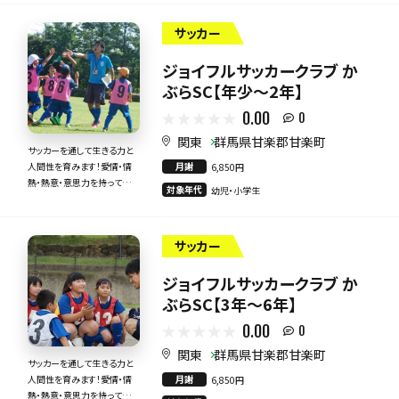
サッカー
ジョイフルサッカークラブ か
ぶらSC【年少～2年】
0.00
0
関東
群馬県甘楽郡甘楽町
サッカーを通して生きる力と
月謝
人間性を育みます！愛情・情
6,850円
熱・熱意・意思力を持って全
対象年代
幼児・小学生
力で指導いたします！
サッカー
ジョイフルサッカークラブ か
ぶらSC【3年～6年】
0.00
0
関東
群馬県甘楽郡甘楽町
サッカーを通して生きる力と
月謝
人間性を育みます！愛情・情
6,850円
熱・熱意・意思力を持って全