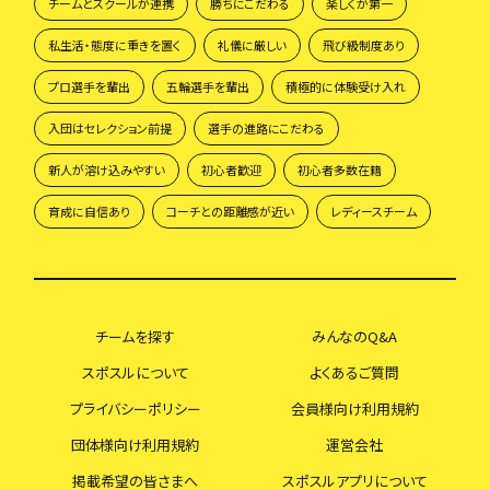
チームとスクールが連携
勝ちにこだわる
楽しくが第一
私生活・態度に重きを置く
礼儀に厳しい
飛び級制度あり
プロ選手を輩出
五輪選手を輩出
積極的に体験受け入れ
入団はセレクション前提
選手の進路にこだわる
新人が溶け込みやすい
初心者歓迎
初心者多数在籍
育成に自信あり
コーチとの距離感が近い
レディースチーム
チームを探す
みんなのQ&A
スポスルについて
よくあるご質問
プライバシーポリシー
会員様向け利用規約
団体様向け利用規約
運営会社
掲載希望の皆さまへ
スポスルアプリについて