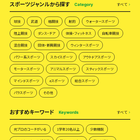
スポーツジャンルから探す
すべて
Category
球技
武道
格闘技
射的
ウォータースポーツ
陸上競技
ダンス・チア
体操・フィットネス
自転車競技
混合競技
団体・新興競技
ウィンタースポーツ
パワー系スポーツ
スカイスポーツ
アウトドアスポーツ
モータースポーツ
アニマルスポーツ
スティックスポーツ
マインドスポーツ
eスポーツ
総合スポーツ
パラスポーツ
その他
おすすめキーワード
すべて
Keywords
元プロのコーチがいる
1学年20名以上
少数精鋭