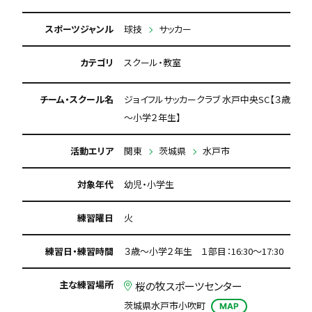
スポーツジャンル
球技
サッカー
カテゴリ
スクール・教室
チーム・スクール名
ジョイフルサッカークラブ 水戸中央SC【３歳
～小学２年生】
活動エリア
関東
茨城県
水戸市
対象年代
幼児・小学生
練習曜日
火
練習日・練習時間
３歳～小学２年生 １部目：16:30～17:30
主な練習場所
桜の牧スポーツセンター
茨城県水戸市小吹町
MAP