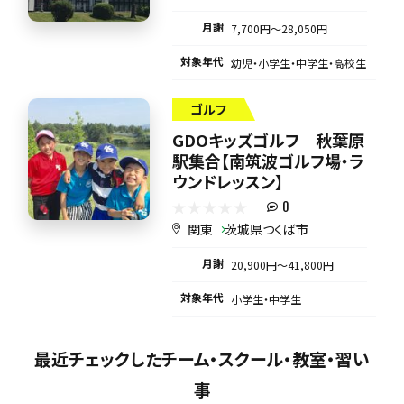
月謝
7,700円〜28,050円
対象年代
幼児・小学生・中学生・高校生
ゴルフ
GDOキッズゴルフ 秋葉原
駅集合【南筑波ゴルフ場・ラ
ウンドレッスン】
0
関東
茨城県つくば市
月謝
20,900円〜41,800円
対象年代
小学生・中学生
最近チェックしたチーム・スクール・教室・習い
事