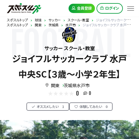
会員登録
ログイン
スポスルトップ
球技
サッカー
スクール・教室
ジョイフルサッカークラブ 水戸中央SC【３歳～小学２年生】
スポスルトップ
関東
茨城県
水戸市
ジョイフルサッカークラブ 水戸中央SC【３歳～小学２年生】
FOOTBALL
サッカー スクール・教室
ジョイフルサッカークラブ 水戸
中央SC【３歳～小学２年生】
関東
茨城県水戸市
0
0
オススメしたい
1
体験してみたい
0