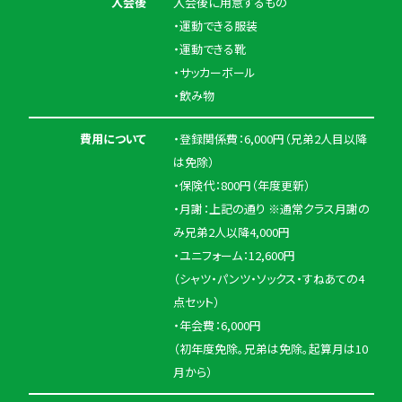
入会後
入会後に用意するもの
・運動できる服装
・運動できる靴
・サッカーボール
・飲み物
費用について
・登録関係費：6,000円（兄弟2人目以降
は免除）
・保険代：800円（年度更新）
・月謝：上記の通り ※通常クラス月謝の
み兄弟2人以降4,000円
・ユニフォーム：12,600円
（シャツ・パンツ・ソックス・すねあての4
点セット）
・年会費：6,000円
（初年度免除。兄弟は免除。起算月は10
月から）