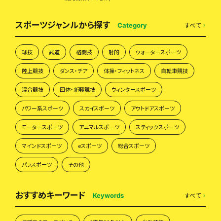
スポーツジャンルから探す
すべて
Category
球技
武道
格闘技
射的
ウォータースポーツ
陸上競技
ダンス・チア
体操・フィットネス
自転車競技
混合競技
団体・新興競技
ウィンタースポーツ
パワー系スポーツ
スカイスポーツ
アウトドアスポーツ
モータースポーツ
アニマルスポーツ
スティックスポーツ
マインドスポーツ
eスポーツ
総合スポーツ
パラスポーツ
その他
おすすめキーワード
すべて
Keywords