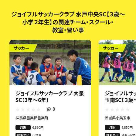
ジョイフルサッカークラブ 水戸中央SC【３歳～
小学２年生】の関連チーム・スクール・
教室・習い事
サッカー
サッカー
ジョイフルサッカークラブ 大泉
ジョイフルサ
SC【3年～6年】
玉南SC【３歳
0
群馬県邑楽郡邑楽町
茨城県小美玉市
月謝
6,850円
月謝
6,850円
対象年代
小学生
対象年代
幼児・小学