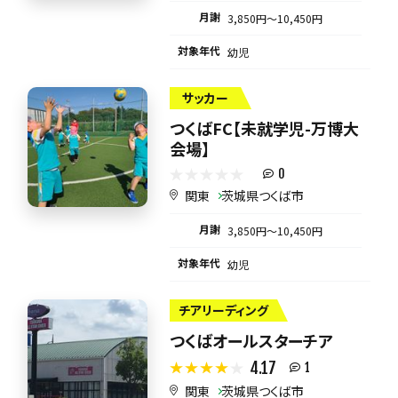
月謝
3,850円〜10,450円
対象年代
幼児
サッカー
つくばFC【未就学児-万博大
会場】
0
関東
茨城県つくば市
月謝
3,850円〜10,450円
対象年代
幼児
チアリーディング
つくばオールスターチア
4.17
1
関東
茨城県つくば市