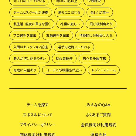
元プロのコーチがいる
1学年20名以上
少数精鋭
チームとスクールが連携
勝ちにこだわる
楽しくが第一
私生活・態度に重きを置く
礼儀に厳しい
飛び級制度あり
プロ選手を輩出
五輪選手を輩出
積極的に体験受け入れ
入団はセレクション前提
選手の進路にこだわる
新人が溶け込みやすい
初心者歓迎
初心者多数在籍
育成に自信あり
コーチとの距離感が近い
レディースチーム
チームを探す
みんなのQ&A
スポスルについて
よくあるご質問
プライバシーポリシー
会員様向け利用規約
団体様向け利用規約
運営会社