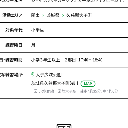
・スクール名
ジョイフルサッカークラブ 大子SC【小学３年生以上】
活動エリア
関東
茨城県
久慈郡大子町
対象年代
小学生
練習曜日
月
日・練習時間
小学３年生以上 ２部目：17:40～18:40
主な練習場所
大子広域公園
茨城県久慈郡大子町浅川
MAP
JR水郡線 常陸大子駅 徒歩：約35分、車：約6分