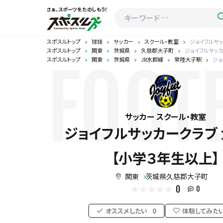
さぁ、スポーツをたのしもう！
スポスルトップ
球技
サッカー
スクール・教室
ジョイフルサッ
スポスルトップ
関東
茨城県
久慈郡大子町
ジョイフルサッカ
スポスルトップ
関東
茨城県
JR水郡線
常陸大子駅
ジョ
FOOT
サッカー スクール・教室
ジョイフルサッカークラブ 
【小学３年生以上】
関東
茨城県久慈郡大子町
0
0
オススメしたい
0
体験してみた