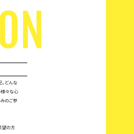
SON
配。どんな
の様々な心
のみのご参
希望の方