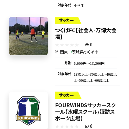
対象年代
小学生
サッカー
つくばFC【社会人-万博大会
場】
0
関東
茨城県つくば市
月謝
6,600円〜13,200円
対象年代
18歳以上・30歳以上・40歳以
上・50歳以上・60歳以上
サッカー
FOURWINDSサッカースク
ール【水曜スクール/諏訪ス
ポーツ広場】
0