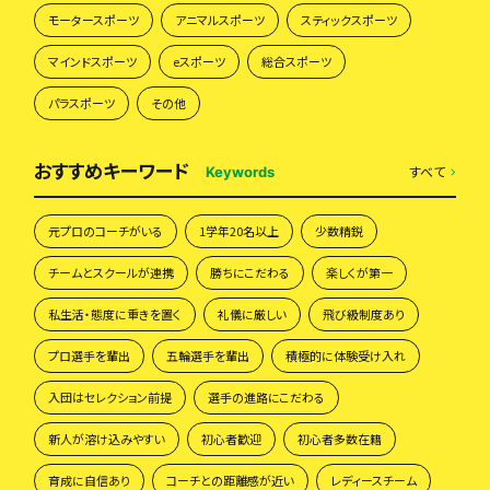
モータースポーツ
アニマルスポーツ
スティックスポーツ
マインドスポーツ
eスポーツ
総合スポーツ
パラスポーツ
その他
おすすめキーワード
すべて
Keywords
元プロのコーチがいる
1学年20名以上
少数精鋭
チームとスクールが連携
勝ちにこだわる
楽しくが第一
私生活・態度に重きを置く
礼儀に厳しい
飛び級制度あり
プロ選手を輩出
五輪選手を輩出
積極的に体験受け入れ
入団はセレクション前提
選手の進路にこだわる
新人が溶け込みやすい
初心者歓迎
初心者多数在籍
育成に自信あり
コーチとの距離感が近い
レディースチーム