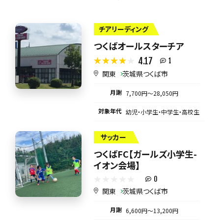
チアリーディング
つくばオールスターチア
4.17
1
関東
茨城県つくば市
月謝
7,700円〜28,050円
対象年代
幼児・小学生・中学生・高校生
サッカー
つくばFC【ガールズ小学生-
イオン会場】
0
関東
茨城県つくば市
月謝
6,600円〜13,200円