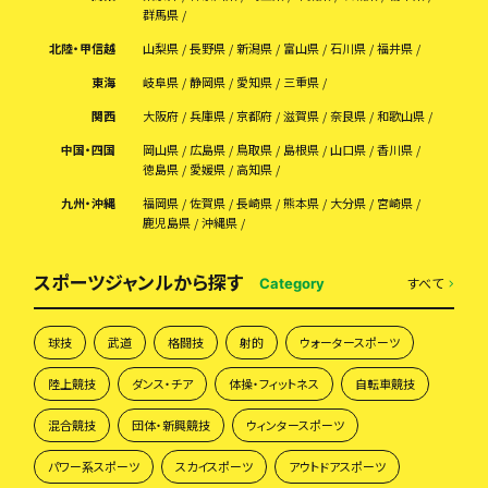
群馬県
北陸・甲信越
山梨県
長野県
新潟県
富山県
石川県
福井県
東海
岐阜県
静岡県
愛知県
三重県
関西
大阪府
兵庫県
京都府
滋賀県
奈良県
和歌山県
中国・四国
岡山県
広島県
鳥取県
島根県
山口県
香川県
徳島県
愛媛県
高知県
九州・沖縄
福岡県
佐賀県
長崎県
熊本県
大分県
宮崎県
鹿児島県
沖縄県
スポーツジャンルから探す
すべて
Category
球技
武道
格闘技
射的
ウォータースポーツ
陸上競技
ダンス・チア
体操・フィットネス
自転車競技
混合競技
団体・新興競技
ウィンタースポーツ
パワー系スポーツ
スカイスポーツ
アウトドアスポーツ