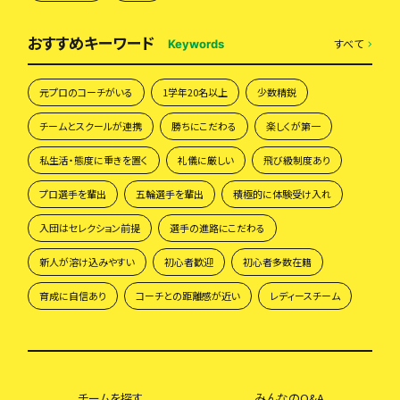
おすすめキーワード
すべて
Keywords
元プロのコーチがいる
1学年20名以上
少数精鋭
チームとスクールが連携
勝ちにこだわる
楽しくが第一
私生活・態度に重きを置く
礼儀に厳しい
飛び級制度あり
プロ選手を輩出
五輪選手を輩出
積極的に体験受け入れ
入団はセレクション前提
選手の進路にこだわる
新人が溶け込みやすい
初心者歓迎
初心者多数在籍
育成に自信あり
コーチとの距離感が近い
レディースチーム
チームを探す
みんなのQ&A