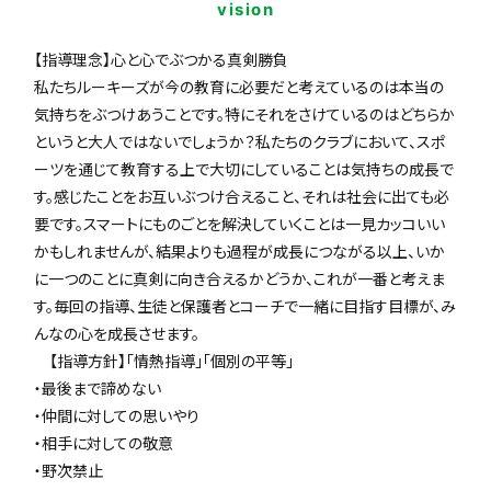
vision
【指導理念】心と心でぶつかる真剣勝負
私たちルーキーズが今の教育に必要だと考えているのは本当の
気持ちをぶつけあうことです。特にそれをさけているのはどちらか
というと大人ではないでしょうか？私たちのクラブにおいて、スポ
ーツを通じて教育する上で大切にしていることは気持ちの成長で
す。感じたことをお互いぶつけ合えること、それは社会に出ても必
要です。スマートにものごとを解決していくことは一見カッコいい
かもしれませんが、結果よりも過程が成長につながる以上、いか
に一つのことに真剣に向き合えるかどうか、これが一番と考えま
す。毎回の指導、生徒と保護者とコーチで一緒に目指す目標が、み
んなの心を成長させます。
【指導方針】「情熱指導」「個別の平等」
・最後まで諦めない
・仲間に対しての思いやり
・相手に対しての敬意
・野次禁止