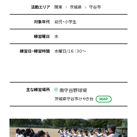
活動エリア
関東
茨城県
守谷市
対象年代
幼児・小学生
練習曜日
水
練習日・練習時間
水曜日/１６：３０～
主な練習場所
南守谷野球場
茨城県守谷市けやき台
MAP