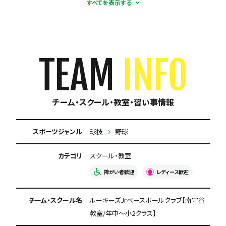
初心者歓迎
コーチとの距離感が近い
育成に自信あり
週1練習
練習場所は1つに固定
体験無料
見学可能
TEAM
INFO
月謝が10,000円以下
今なら入会金無料
チーム・スクール・教室・習い事情報
初回購入品あり
保護者の当番なし
スポーツジャンル
球技
野球
カテゴリ
スクール・教室
障がい者歓迎
レディース歓迎
チーム・スクール名
ルーキーズJrベースボールクラブ【南守谷
教室/年中～小2クラス】