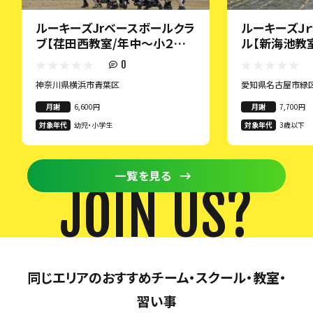
ルーキーズJrベースボールクラ
ルーキーズＪ
ブ【荏田西教室/年中～小２ク
ル【新海池教
ラス】
ス】
0
神奈川県横浜市青葉区
愛知県名古屋市緑
月謝
6,600円
月謝
7,700円
対象年代
幼児・小学生
対象年代
3歳以下
一覧を見る
JOIN US?
同じエリアのおすすめチーム・スクール・教室・
習い事