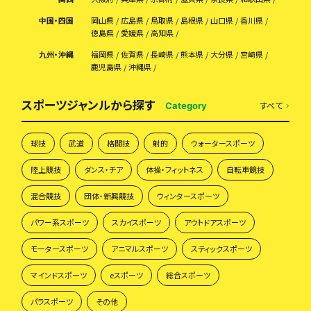
中国・四国
岡山県
広島県
鳥取県
島根県
山口県
香川県
徳島県
愛媛県
高知県
九州・沖縄
福岡県
佐賀県
長崎県
熊本県
大分県
宮崎県
鹿児島県
沖縄県
スポーツジャンルから探す
すべて
Category
球技
武道
格闘技
射的
ウォータースポーツ
陸上競技
ダンス・チア
体操・フィットネス
自転車競技
混合競技
団体・新興競技
ウィンタースポーツ
パワー系スポーツ
スカイスポーツ
アウトドアスポーツ
モータースポーツ
アニマルスポーツ
スティックスポーツ
マインドスポーツ
eスポーツ
総合スポーツ
パラスポーツ
その他