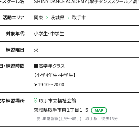
・スクール名
SHINY DANCE ACADEMY【取手ダンススクール／
活動エリア
関東
茨城県
取手市
対象年代
小学生・中学生
練習曜日
火
日・練習時間
■高学年クラス
【小学4年生-中学生】
➤19:10～20:00
主な練習場所
取手市立福祉会館
茨城県取手市東１丁目１−５
MAP
JR常磐線(上野～取手) 取手駅 徒歩13分