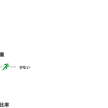
量
少ない
比率