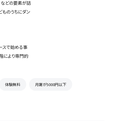
」などの要素が詰
どものうちにダン
ースで始める事
階により専門的
体験無料
月謝が5000円以下