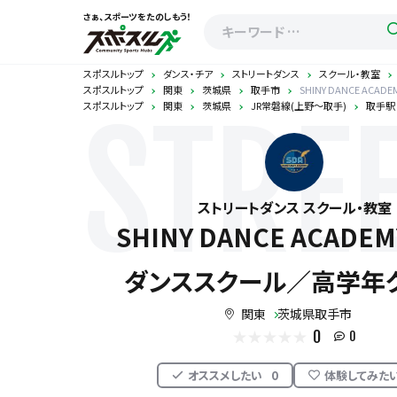
さぁ、スポーツをたのしもう！
スポスルトップ
ダンス・チア
ストリートダンス
スクール・教室
スポスルトップ
関東
茨城県
取手市
SHINY DANCE A
スポスルトップ
関東
茨城県
JR常磐線(上野～取手)
取手駅
STRE
ストリートダンス スクール・教室
SHINY DANCE ACADE
ダンススクール／高学年ク
関東
茨城県取手市
0
0
オススメしたい
0
体験してみた