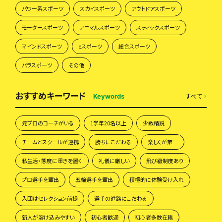
パワー系スポーツ
スカイスポーツ
アウトドアスポーツ
モータースポーツ
アニマルスポーツ
スティックスポーツ
マインドスポーツ
eスポーツ
総合スポーツ
パラスポーツ
その他
おすすめキーワード
すべて
Keywords
元プロのコーチがいる
1学年20名以上
少数精鋭
チームとスクールが連携
勝ちにこだわる
楽しくが第一
私生活・態度に重きを置く
礼儀に厳しい
飛び級制度あり
プロ選手を輩出
五輪選手を輩出
積極的に体験受け入れ
入団はセレクション前提
選手の進路にこだわる
新人が溶け込みやすい
初心者歓迎
初心者多数在籍