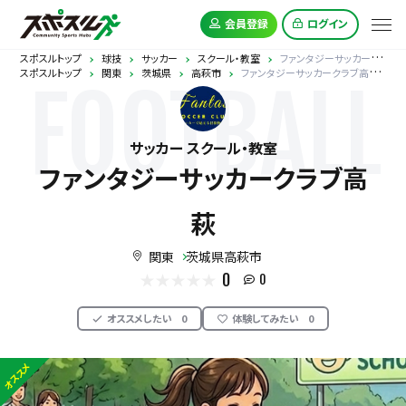
会員登録
ログイン
スポスルトップ
球技
サッカー
スクール・教室
ファンタジーサッカークラブ高萩
スポスルトップ
関東
茨城県
高萩市
ファンタジーサッカークラブ高萩
FOOTBALL
サッカー スクール・教室
ファンタジーサッカークラブ高
萩
関東
茨城県高萩市
0
0
オススメしたい
0
体験してみたい
0
オススメ