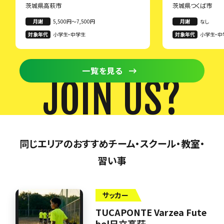
茨城県高萩市
茨城県つくば市
月謝
5,500円〜7,500円
月謝
なし
対象年代
小学生・中学生
対象年代
小学生・中
一覧を見る
JOIN US?
同じエリアのおすすめチーム・スクール・教室・
習い事
サッカー
TUCAPONTE Varzea Fute
bol日立高萩