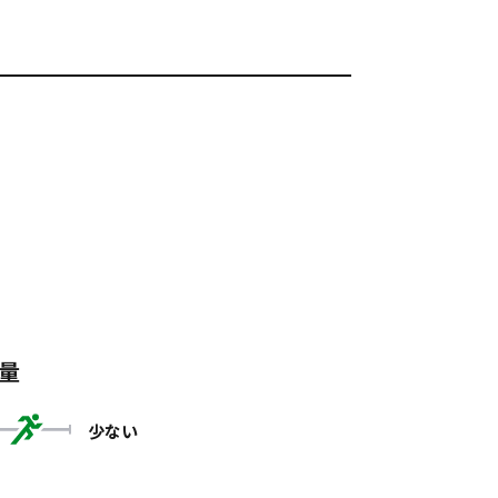
量
少ない
。