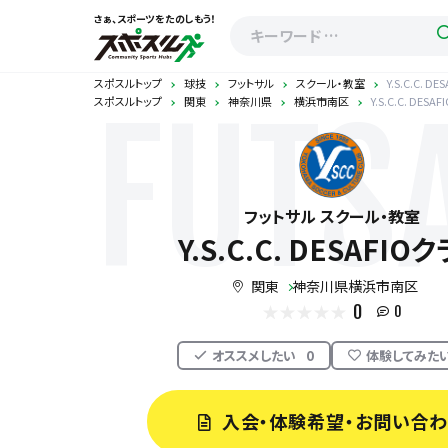
さぁ、スポーツをたのしもう！
スポスルトップ
球技
フットサル
スクール・教室
Y.S.C.C. D
スポスルトップ
関東
神奈川県
横浜市南区
Y.S.C.C. DESA
FUTS
フットサル スクール・教室
Y.S.C.C. DESAFIO
関東
神奈川県横浜市南区
0
0
オススメしたい
0
体験してみた
入会・体験希望・お問い合