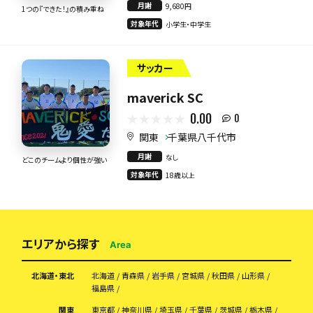
月謝
9,680円
1つの『できた！』の積み重ね
対象年代
小学生・中学生
サッカー
maverick SC
0.00
0
関東
千葉県八千代市
月謝
なし
どこのチームより個性が強い
対象年代
18歳以上
エリアから探す
Area
北海道・東北
北海道
青森県
岩手県
宮城県
秋田県
山形県
福島県
関東
東京都
神奈川県
埼玉県
千葉県
茨城県
栃木県