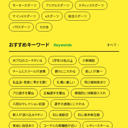
モータースポーツ
アニマルスポーツ
スティックスポーツ
マインドスポーツ
eスポーツ
総合スポーツ
パラスポーツ
その他
おすすめキーワード
すべて
Keywords
元プロのコーチがいる
1学年20名以上
少数精鋭
チームとスクールが連携
勝ちにこだわる
楽しくが第一
私生活・態度に重きを置く
礼儀に厳しい
飛び級制度あり
プロ選手を輩出
五輪選手を輩出
積極的に体験受け入れ
入団はセレクション前提
選手の進路にこだわる
新人が溶け込みやすい
初心者歓迎
初心者多数在籍
育成に自信あり
コーチとの距離感が近い
レディースチーム