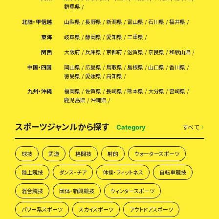
群馬県
北陸・甲信越
山梨県
長野県
新潟県
富山県
石川県
福井県
東海
岐阜県
静岡県
愛知県
三重県
関西
大阪府
兵庫県
京都府
滋賀県
奈良県
和歌山県
中国・四国
岡山県
広島県
鳥取県
島根県
山口県
香川県
徳島県
愛媛県
高知県
九州・沖縄
福岡県
佐賀県
長崎県
熊本県
大分県
宮崎県
鹿児島県
沖縄県
スポーツジャンルから探す
すべて
Category
球技
武道
格闘技
射的
ウォータースポーツ
陸上競技
ダンス・チア
体操・フィットネス
自転車競技
混合競技
団体・新興競技
ウィンタースポーツ
パワー系スポーツ
スカイスポーツ
アウトドアスポーツ