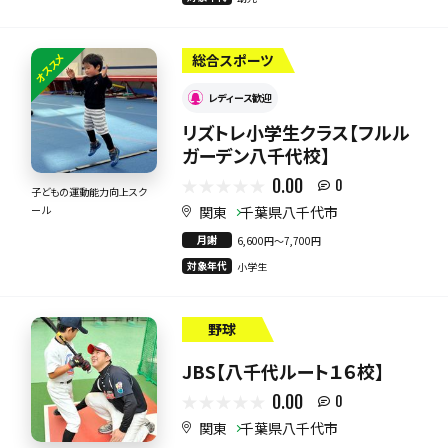
オススメ
総合スポーツ
レディース歓迎
リズトレ小学生クラス【フルル
ガーデン八千代校】
0.00
0
子どもの運動能力向上スク
関東
千葉県八千代市
ール
月謝
6,600円〜7,700円
対象年代
小学生
野球
JBS【八千代ルート１６校】
0.00
0
関東
千葉県八千代市