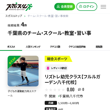
会員登録
ログイン
スポスルトップ
チーム・スクール・教室・習い事検索
4
検索結果：
件
千葉県のチーム・スクール・教室・習い事
オススメ
人気ランキング
クチコミ数
クチコミ総合評価
閲覧数
オススメ
総合スポーツ
レディース歓迎
リズトレ幼児クラス【フルルガ
ーデン八千代校】
0.00
0
子どもの運動能力向上スク
関東
千葉県八千代市
ール
月謝
5,500円〜6,600円
対象年代
幼児