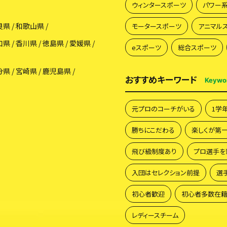
ウィンタースポーツ
パワー
良県
和歌山県
モータースポーツ
アニマル
口県
香川県
徳島県
愛媛県
eスポーツ
総合スポーツ
分県
宮崎県
鹿児島県
おすすめキーワード
Keywo
元プロのコーチがいる
1学
勝ちにこだわる
楽しくが第
飛び級制度あり
プロ選手を
入団はセレクション前提
選
初心者歓迎
初心者多数在
レディースチーム