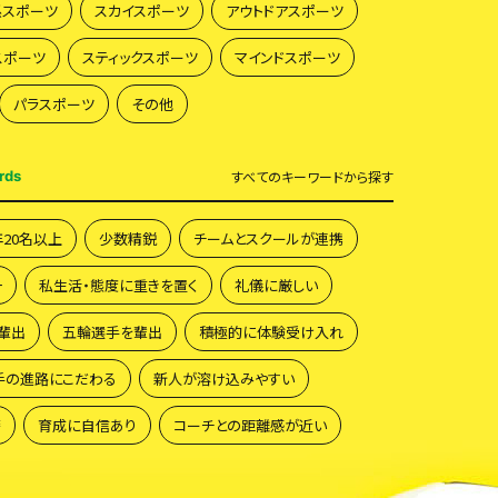
系スポーツ
スカイスポーツ
アウトドアスポーツ
スポーツ
スティックスポーツ
マインドスポーツ
パラスポーツ
その他
rds
すべて
のキーワードから探す
年20名以上
少数精鋭
チームとスクールが連携
一
私生活・態度に重きを置く
礼儀に厳しい
輩出
五輪選手を輩出
積極的に体験受け入れ
手の進路にこだわる
新人が溶け込みやすい
籍
育成に自信あり
コーチとの距離感が近い