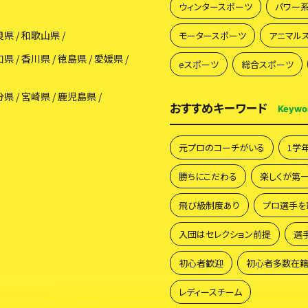
ウィンタースポーツ
パワー
良県
和歌山県
モータースポーツ
アニマル
口県
香川県
徳島県
愛媛県
eスポーツ
総合スポーツ
分県
宮崎県
鹿児島県
おすすめキーワード
Keywo
元プロのコーチがいる
1学
勝ちにこだわる
楽しくが第
飛び級制度あり
プロ選手を
入団はセレクション前提
選
初心者歓迎
初心者多数在
レディースチーム