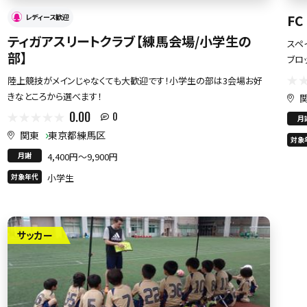
FC
レディース歓迎
ティガアスリートクラブ【練馬会場/小学生の
スペ
部】
ブロ
陸上競技がメインじゃなくても大歓迎です！小学生の部は3会場お好
きなところから選べます！
0.00
0
月
関東
東京都練馬区
対象
月謝
4,400円〜9,900円
対象年代
小学生
サッカー