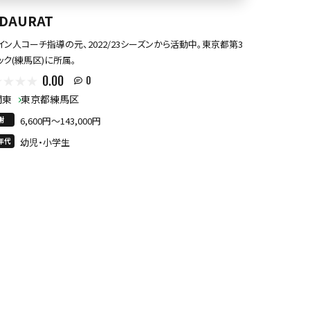
 DAURAT
イン人コーチ指導の元、2022/23シーズンから活動中。東京都第3
ック(練馬区)に所属。
0.00
0
関東
東京都練馬区
謝
6,600円〜143,000円
年代
幼児・小学生