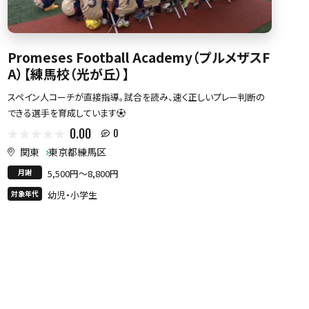
Promeses Football Academy（プルメザスF
A）【練馬校（光が丘）】
スペイン人コーチが直接指導。試合を読み、速く正しいプレー判断の
できる選手を育成しています⚽
0.00
0
関東
東京都練馬区
月謝
5,500円〜8,800円
対象年代
幼児・小学生