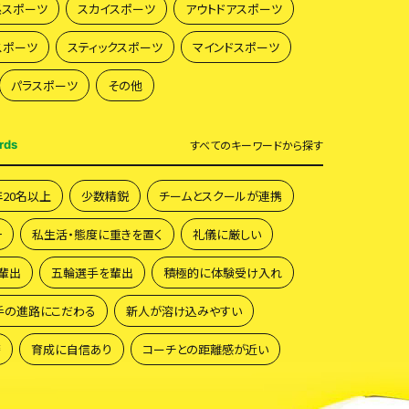
系スポーツ
スカイスポーツ
アウトドアスポーツ
スポーツ
スティックスポーツ
マインドスポーツ
パラスポーツ
その他
rds
すべて
のキーワードから探す
年20名以上
少数精鋭
チームとスクールが連携
一
私生活・態度に重きを置く
礼儀に厳しい
輩出
五輪選手を輩出
積極的に体験受け入れ
手の進路にこだわる
新人が溶け込みやすい
籍
育成に自信あり
コーチとの距離感が近い