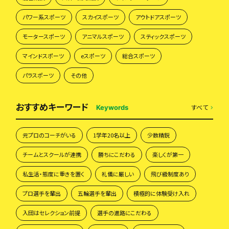
パワー系スポーツ
スカイスポーツ
アウトドアスポーツ
モータースポーツ
アニマルスポーツ
スティックスポーツ
マインドスポーツ
eスポーツ
総合スポーツ
パラスポーツ
その他
おすすめキーワード
すべて
Keywords
元プロのコーチがいる
1学年20名以上
少数精鋭
チームとスクールが連携
勝ちにこだわる
楽しくが第一
私生活・態度に重きを置く
礼儀に厳しい
飛び級制度あり
プロ選手を輩出
五輪選手を輩出
積極的に体験受け入れ
入団はセレクション前提
選手の進路にこだわる