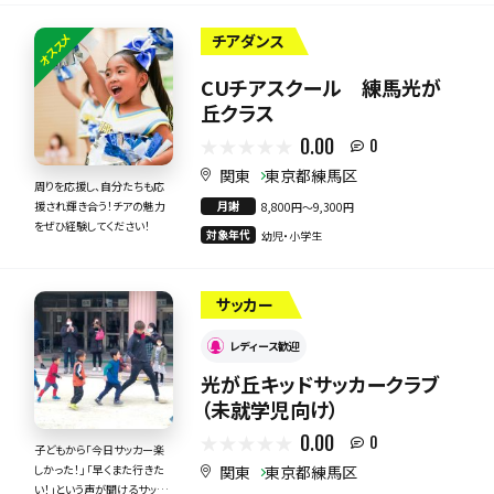
オススメ
チアダンス
CUチアスクール 練馬光が
丘クラス
0.00
0
関東
東京都練馬区
周りを応援し、自分たちも応
月謝
援され輝き合う！チアの魅力
8,800円〜9,300円
をぜひ経験してください！
対象年代
幼児・小学生
サッカー
レディース歓迎
光が丘キッドサッカークラブ
（未就学児向け）
0.00
0
子どもから「今日サッカー楽
関東
東京都練馬区
しかった！」 「早くまた行きた
い！」という声が聞けるサッカ