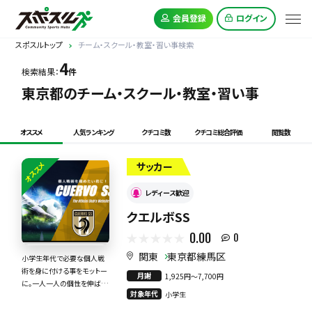
会員登録
ログイン
スポスルトップ
チーム・スクール・教室・習い事検索
4
検索結果：
件
東京都のチーム・スクール・教室・習い事
オススメ
人気ランキング
クチコミ数
クチコミ総合評価
閲覧数
オススメ
サッカー
レディース歓迎
クエルボSS
0.00
0
関東
東京都練馬区
小学生年代で必要な個人戦
術を身に付ける事をモットー
月謝
1,925円〜7,700円
に。一人一人の個性を伸ばす
対象年代
小学生
事も大切にしています！