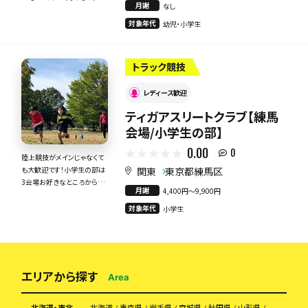
月謝
なし
ークラブ
対象年代
幼児・小学生
トラック競技
レディース歓迎
ティガアスリートクラブ【練馬
会場/小学生の部】
0.00
0
陸上競技がメインじゃなくて
関東
東京都練馬区
も大歓迎です！小学生の部は
3会場お好きなところから選
月謝
4,400円〜9,900円
べます！
対象年代
小学生
エリアから探す
Area
北海道・東北
北海道
青森県
岩手県
宮城県
秋田県
山形県