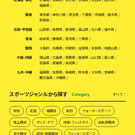
福島県
関東
東京都
神奈川県
埼玉県
千葉県
茨城県
栃木県
群馬県
北陸・甲信越
山梨県
長野県
新潟県
富山県
石川県
福井県
東海
岐阜県
静岡県
愛知県
三重県
関西
大阪府
兵庫県
京都府
滋賀県
奈良県
和歌山県
中国・四国
岡山県
広島県
鳥取県
島根県
山口県
香川県
徳島県
愛媛県
高知県
九州・沖縄
福岡県
佐賀県
長崎県
熊本県
大分県
宮崎県
鹿児島県
沖縄県
スポーツジャンルから探す
すべて
Category
球技
武道
格闘技
射的
ウォータースポーツ
陸上競技
ダンス・チア
体操・フィットネス
自転車競技
混合競技
団体・新興競技
ウィンタースポーツ