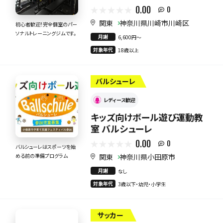
0.00
0
関東
神奈川県川崎市川崎区
初心者歓迎！完全個室のパー
ソナルトレーニングジムです。
月謝
6,600円〜
対象年代
18歳以上
バルシューレ
レディース歓迎
キッズ向けボール遊び運動教
室 バルシューレ
0.00
0
バルシューレはスポーツを始
関東
神奈川県小田原市
める前の準備プログラム
月謝
なし
対象年代
3歳以下・幼児・小学生
サッカー