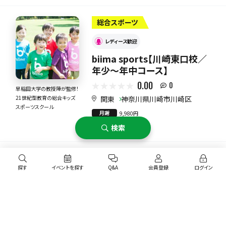
総合スポーツ
レディース歓迎
biima sports【川崎東口校／
年少〜年中コース】
0.00
0
早稲田大学の教授陣が監修！
関東
神奈川県川崎市川崎区
21世紀型教育の総合キッズ
スポーツスクール
月謝
9,980円
対象年代
検索
幼児
野球
探す
イベントを探す
Q&A
会員登録
ログイン
デポルターレクラブ【野球スク
ール/金井公園野球場/幼稚園
児クラス】
0.00
0
プロ野球経験者が直接教え