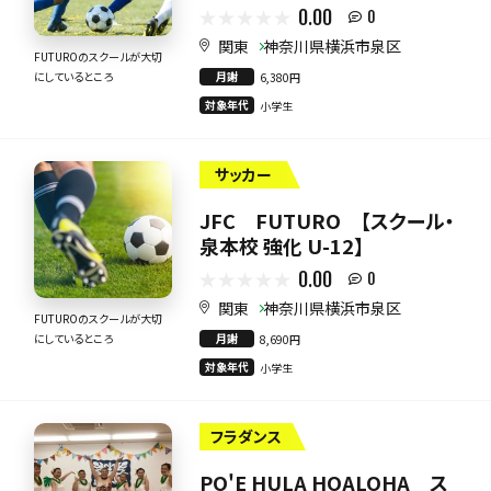
0.00
0
関東
神奈川県横浜市泉区
FUTUROのスクールが大切
月謝
にしているところ
6,380円
対象年代
小学生
サッカー
JFC FUTURO 【スクール・
泉本校 強化 U-12】
0.00
0
関東
神奈川県横浜市泉区
FUTUROのスクールが大切
月謝
にしているところ
8,690円
対象年代
小学生
フラダンス
PO'E HULA HOALOHA ス