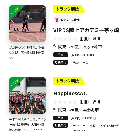
オススメ
トラック競技
レディース歓迎
VIRDS陸上アカデミー茅ヶ崎
0.00
0
関東
神奈川県茅ヶ崎市
足が速くなる！身体能力が高
くなる！ 茅ヶ崎の陸上教室
月謝
6,600円〜8,800円
です！
対象年代
小学生・中学生
オススメ
トラック競技
HappinessAC
0.00
0
関東
神奈川県秦野市
月謝
6,600円〜11,000円
毎年全国大会に出場している
神奈川県秦野市・大和市・藤
対象年代
小学生・中学生・高校生・大学生・専門学
沢市の陸上クラブHappines
生・18歳以上