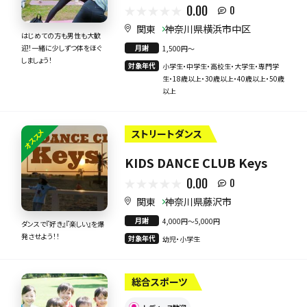
0.00
0
関東
神奈川県横浜市中区
はじめての方も男性も大歓
月謝
迎！一緒に少しずつ体をほぐ
1,500円〜
しましょう！
対象年代
小学生・中学生・高校生・大学生・専門学
生・18歳以上・30歳以上・40歳以上・50歳
以上
オススメ
ストリートダンス
KIDS DANCE CLUB Keys
0.00
0
関東
神奈川県藤沢市
月謝
4,000円〜5,000円
ダンスで『好き』『楽しい』を爆
発させよう！！
対象年代
幼児・小学生
総合スポーツ