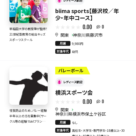
レディース歓迎
biima sports【藤沢校／年
少・年中コース】
0.00
0
早稲田大学の教授陣が監修！
関東
神奈川県藤沢市
21世紀型教育の総合キッズ
スポーツスクール
月謝
9,980円
対象年代
幼児
バレーボール
レディース歓迎
横浜スポーツ会
0.00
0
関東
怪我防止のため、バレー経験
神奈川県横浜市保土ケ谷区
半年以上の方を募集中(サー
クル等の経験でok!ブランク
月謝
なし
のある方も勿論ok)
対象年代
高校生・大学生・専門学生・18歳以上・30
歳以上・40歳以上・50歳以上