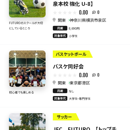
泉本校 強化 U-8】
0.00
0
関東
神奈川県横浜市泉区
FUTUROのスクールが大切
月謝
にしているところ
8,690円
対象年代
小学生
バスケットボール
バスケ同好会
0.00
0
関東
東京都港区
月謝
なし
初心者でも楽しめる
対象年代
大学生・専門学生
サッカー
JFC FUTURO 【トップチ