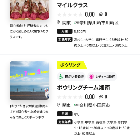
マイルクラス
0.00
0
関東
神奈川県川崎市川崎区
初心者向け・経験者の方でと
月謝
にかく楽しみたい方向けのク
5,500円
ラスです。
対象年代
高校生・大学生・専門学生・18歳以上・30
歳以上・40歳以上・50歳以上・60歳以上
ボウリング
障がい者歓迎
レディース歓迎
ボウリングチーム湘南
0.00
0
関東
神奈川県小田原市
【おひとりさま大歓迎】湘南エ
リアで初心者～上級者までみ
月謝
なし
んなで楽しくスポーツボウリ
対象年代
小学生・中学生・高校生・大学生・専門学
ング！
生・18歳以上・30歳以上・40歳以上・50歳
以上・60歳以上