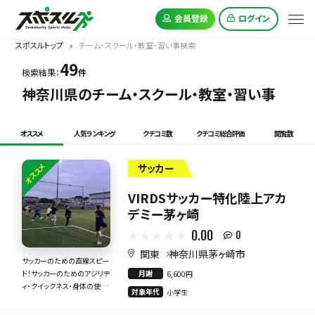
会員登録
ログイン
スポスルトップ
チーム・スクール・教室・習い事検索
49
検索結果：
件
神奈川県のチーム・スクール・教室・習い事
オススメ
人気ランキング
クチコミ数
クチコミ総合評価
閲覧数
オススメ
サッカー
VIRDSサッカー特化陸上アカ
デミー茅ヶ崎
0.00
0
関東
神奈川県茅ヶ崎市
サッカーのための直線スピー
月謝
ド！サッカーのためのアジリテ
6,600円
ィ・クイックネス・身体の使い
対象年代
小学生
方！