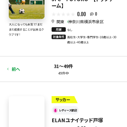
ーム】
0.00
0
関東
神奈川県横浜市泉区
大人になっても本気で！まだ
月謝
まだ成長することが出来るク
なし
ラブです！
対象年代
高校生・大学生・専門学生・18歳以上・30
歳以上・40歳以上
31〜49件
前へ
49件中
サッカー
レディース歓迎
ELANユナイテッド戸塚