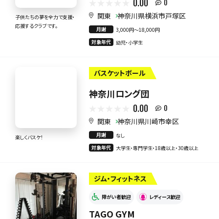
0.00
0
関東
神奈川県横浜市戸塚区
子供たちの夢を全力で支援・
応援するクラブです。
月謝
3,000円〜18,000円
対象年代
幼児・小学生
バスケットボール
神奈川ロング団
0.00
0
関東
神奈川県川崎市幸区
月謝
なし
楽しくバスケ！
対象年代
大学生・専門学生・18歳以上・30歳以上
ジム・フィットネス
障がい者歓迎
レディース歓迎
TAGO GYM