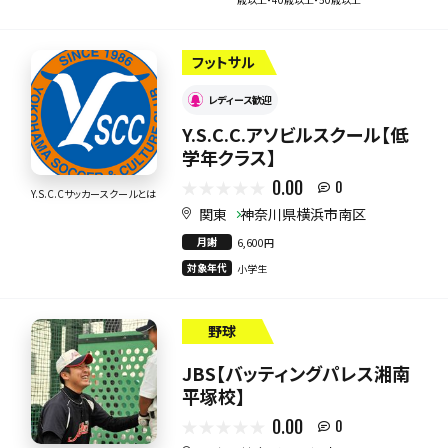
フットサル
レディース歓迎
Y.S.C.C.アソビルスクール【低
学年クラス】
0.00
0
Y.S.C.Cサッカースクールとは
関東
神奈川県横浜市南区
月謝
6,600円
対象年代
小学生
野球
JBS【バッティングパレス湘南
平塚校】
0.00
0