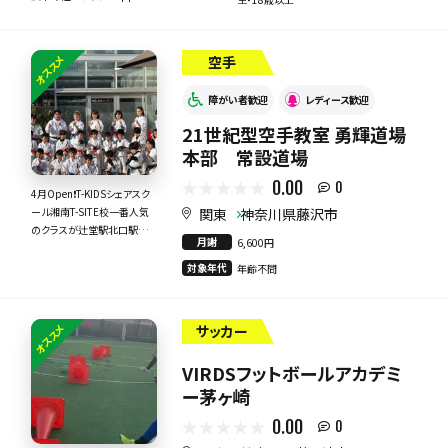
sAC
オススメ
空手
障がい者歓迎
レディース歓迎
21世紀型空手教室 勇輝道場
本部 常設道場
0.00
0
4月Open❗️T-KIDSシェアスク
関東
神奈川県藤沢市
ール湘南T-SITE校一番人気
のクラスが辻堂駅北口駅に
月謝
6,600円
新規開校
対象年代
年齢不問
オススメ
サッカー
VIRDSフットボールアカデミ
ー茅ヶ崎
0.00
0