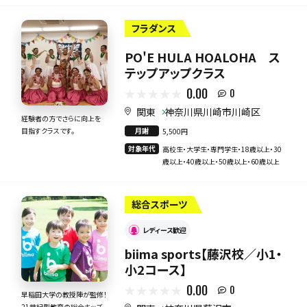
フラダンス
PO'E HULA HOALOHA ス
テップアップクラス
0.00
0
関東
神奈川県川崎市川崎区
経験者の方でさらに向上を
月謝
目指すクラスです。
5,500円
対象年代
高校生・大学生・専門学生・18歳以上・30
歳以上・40歳以上・50歳以上・60歳以上
総合スポーツ
レディース歓迎
biima sports【藤沢校／小1・
小2コース】
0.00
0
早稲田大学の教授陣が監修！
21世紀型教育の総合キッズ