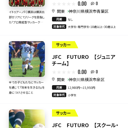
0.00
0
関東
神奈川県横浜市青葉区
イトゥアーノFC横浜は横浜北
部エリアにてJリーグを目指し
月謝
なし
た「プロ育成型サッカークラ
対象年代
大学生・専門学生・18歳以上・30歳以上
ブ」として誕生。
サッカー
JFC FUTURO 【ジュニア
チーム】
0.00
0
関東
神奈川県横浜市泉区
全ての子どもたちにサッカー
月謝
を通じて 『将来を生きる力』を
12,980円〜15,950円
身につけさせること
対象年代
小学生
サッカー
JFC FUTURO 【スクール・