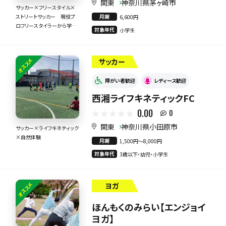
関東
神奈川県茅ヶ崎市
サッカー×フリースタイル×
月謝
ストリートサッカー 現役プ
6,600円
ロフリースタイラーから学ぶ
対象年代
小学生
サッカースクール
オススメ
サッカー
障がい者歓迎
レディース歓迎
西湘ライフキネティックFC
0.00
0
関東
神奈川県小田原市
サッカー×ライフキネティック
×自然体験
月謝
1,500円〜8,000円
対象年代
3歳以下・幼児・小学生
オススメ
ヨガ
ほんもくのみらい【エンジョイ
ヨガ】