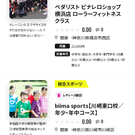
ペダリスト ピナレロショップ
横浜店 ローラーフィットネス
クラス
トレーニング、エクササイズの
0.00
0
やり方が分からない、一人で
は頑張り切れない、ぜひ一緒
関東
神奈川県横浜市西区
にやりませんか?
月謝
22,000円
対象年代
中学生・高校生・大学生・専門学生・18歳
以上・30歳以上・40歳以上・50歳以上・60
歳以上
総合スポーツ
レディース歓迎
biima sports【川崎東口校／
年少・年中コース】
0.00
0
早稲田大学の教授陣が監修！
関東
神奈川県川崎市川崎区
21世紀型教育の総合キッズ
スポーツスクール