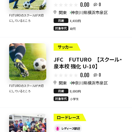
0.00
0
関東
神奈川県横浜市泉区
FUTUROのスクールが大切
月謝
にしているところ
4,400円
対象年代
幼児
サッカー
JFC FUTURO 【スクール・
泉本校 強化 U-10】
0.00
0
関東
神奈川県横浜市泉区
FUTUROのスクールが大切
月謝
にしているところ
8,690円
対象年代
小学生
ロードレース
レディース歓迎