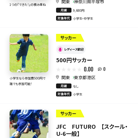
関東
神奈川県平塚市
1つの『できた！』の積み重ね
月謝
9,680円
対象年代
小学生・中学生
サッカー
レディース歓迎
500円サッカー
0.00
0
関東
東京都港区
小学生なら参加費500円で
誰でも参加可能！
月謝
なし
対象年代
小学生
サッカー
JFC FUTURO 【スクール・
U-6一般】