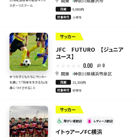
関東
神奈川県藤沢市
スポーツスクール
月謝
9,980円
対象年代
小学生
サッカー
JFC FUTURO 【ジュニア
ユース】
0.00
0
関東
神奈川県横浜市泉区
全ての子どもたちにサッカー
月謝
を通じて 『将来を生きる力』を
25,300円
身につけさせること
対象年代
中学生
サッカー
障がい者歓迎
レディース歓迎
イトゥアーノFC横浜