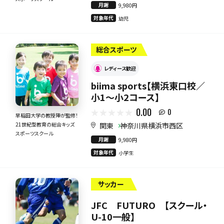
月謝
9,980円
対象年代
幼児
総合スポーツ
レディース歓迎
biima sports【横浜東口校／
小1～小2コース】
0.00
0
早稲田大学の教授陣が監修！
関東
神奈川県横浜市西区
21世紀型教育の総合キッズ
スポーツスクール
月謝
9,980円
対象年代
小学生
サッカー
JFC FUTURO 【スクール・
U-10一般】