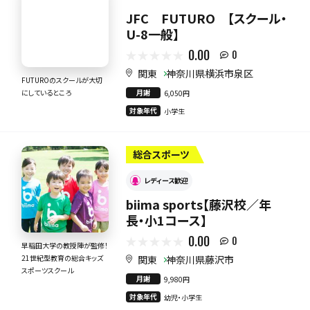
JFC FUTURO 【スクール・
U-8一般】
0.00
0
関東
神奈川県横浜市泉区
FUTUROのスクールが大切
月謝
にしているところ
6,050円
対象年代
小学生
総合スポーツ
レディース歓迎
biima sports【藤沢校／年
長・小1コース】
0.00
0
早稲田大学の教授陣が監修！
関東
神奈川県藤沢市
21世紀型教育の総合キッズ
スポーツスクール
月謝
9,980円
対象年代
幼児・小学生