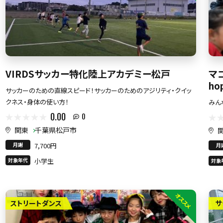
VIRDSサッカー特化陸上アカデミー松戸
マ
ho
サッカーのための直線スピード！サッカーのためのアジリティ・クイッ
クネス・身体の使い方！
みん
0.00
0
関東
千葉県松戸市
月謝
7,700円
月
対象年代
小学生
対象
オススメ
ストリートダンス
サ