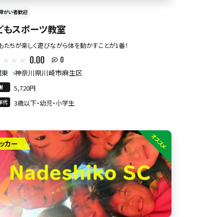
障がい者歓迎
どもスポーツ教室
もたちが楽しく遊びながら体を動かすことが1番！
0.00
0
関東
神奈川県川崎市麻生区
謝
5,720円
年代
3歳以下・幼児・小学生
オススメ
ッカー