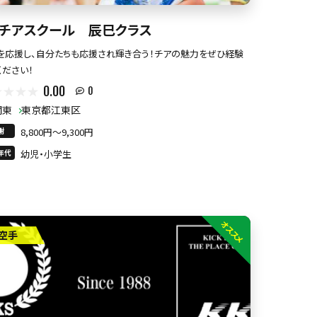
Uチアスクール 辰巳クラス
を応援し、自分たちも応援され輝き合う！チアの魅力をぜひ経験
ください！
0.00
0
関東
東京都江東区
謝
8,800円〜9,300円
年代
幼児・小学生
オススメ
空手