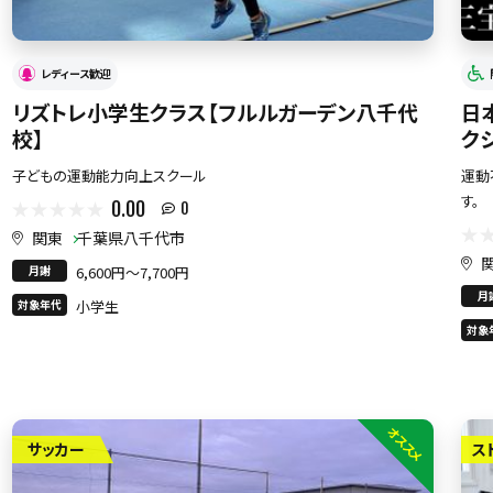
レディース歓迎
リズトレ小学生クラス【フルルガーデン八千代
日
校】
ク
子どもの運動能力向上スクール
運動
す。
0.00
0
関東
千葉県八千代市
月謝
6,600円〜7,700円
月
対象年代
小学生
対象
オススメ
サッカー
ス