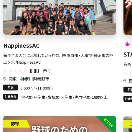
HappinessAC
S
毎年全国大会に出場している神奈川県秦野市・大和市・藤沢市の陸
上クラブHappinessAC
音楽
0.00
0
関東
神奈川県秦野市
月謝
6,600円〜11,000円
月
対象年代
小学生・中学生・高校生・大学生・専門学生・18歳以上
対象
オススメ
野球