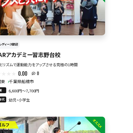
レディース歓迎
TARアカデミー習志野台校
とリズムで運動能力をアップさせる究極の1時間
0.00
0
関東
千葉県船橋市
謝
6,600円〜7,700円
年代
幼児・小学生
オススメ
ゴルフ