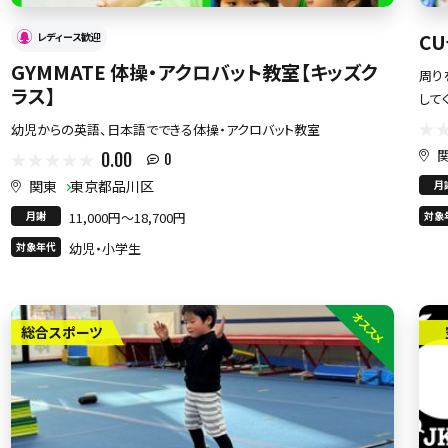
C
レディース歓迎
GYMMATE 体操・アクロバット教室【キッズク
周り
ラス】
して
幼児からの英語、日本語でできる体操・アクロバット教室
0.00
0
関東
東京都品川区
月
月謝
11,000円〜18,700円
対象
対象年代
幼児・小学生
オススメ
総合スポーツ