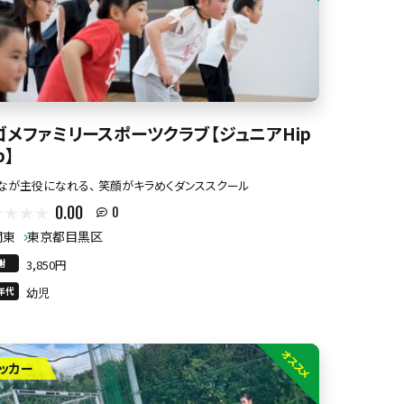
ゴメファミリースポーツクラブ【ジュニアHip
p】
なが主役になれる、 笑顔がキラめくダンススクール
0.00
0
関東
東京都目黒区
謝
3,850円
年代
幼児
オススメ
ッカー