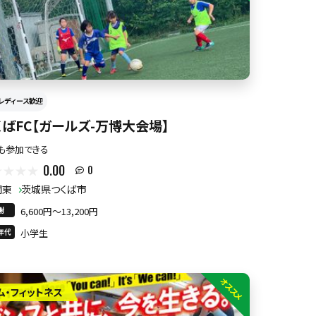
レディース歓迎
くばFC【ガールズ-万博大会場】
も参加できる
0.00
0
関東
茨城県つくば市
謝
6,600円〜13,200円
年代
小学生
オススメ
ム・フィットネス