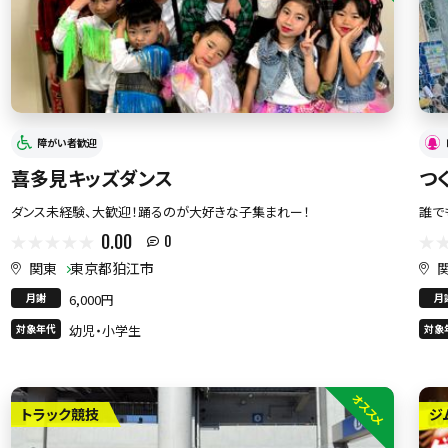
障がい者歓迎
喜多見キッズダンス
つ
ダンス未経験、大歓迎！踊るのが大好きな子集まれー！
誰で
0.00
0
関東
東京都狛江市
月謝
6,000円
月
対象年代
幼児・小学生
対象
オススメ
トラック競技
ジ