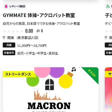
レディース歓迎
GYMMATE 体操・アクロバット教室
子
幼児からの英語、日本語でできる体操・アクロバット教室
子ど
0.00
0
関東
東京都品川区
月謝
11,000円〜18,700円
月
対象年代
幼児・小学生・中学生・高校生
対象
オススメ
ストリートダンス
サ