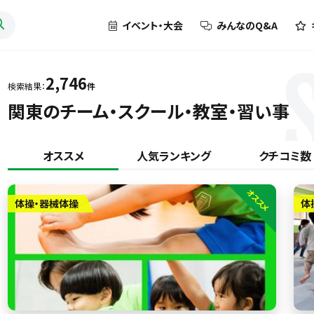
イベント・大会
みんなのQ&A
2,746
検索結果：
件
関東のチーム・スクール・教室・習い事
オススメ
人気ランキング
クチコミ数
オススメ
体操・器械体操
体