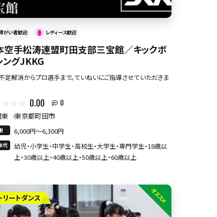
障がい者歓迎
レディース歓迎
本空手松涛連盟町田支部三宝館／キックボ
シングJKKG
不足解消からプロ選手まで。ていねいにご指導させていただきま
0.00
0
関東
東京都町田市
謝
6,000円〜6,300円
年代
幼児・小学生・中学生・高校生・大学生・専門学生・18歳以
上・30歳以上・40歳以上・50歳以上・60歳以上
オススメ
トリートダンス