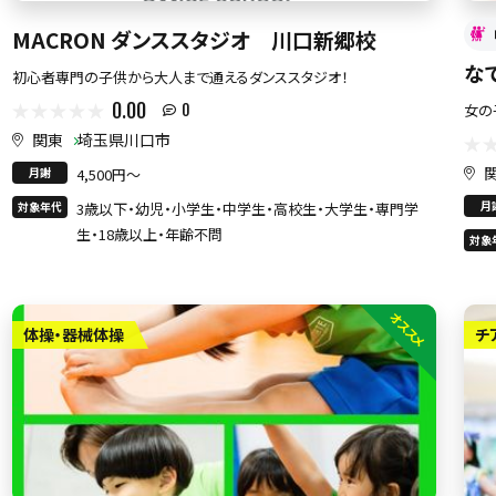
MACRON ダンススタジオ 川口新郷校
な
初心者専門の子供から大人まで通えるダンススタジオ！
0.00
女の
0
関東
埼玉県川口市
月謝
4,500円〜
月
対象年代
3歳以下・幼児・小学生・中学生・高校生・大学生・専門学
生・18歳以上・年齢不問
対象
オススメ
体操・器械体操
チ