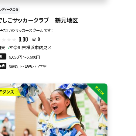
レディースのみ
でしこサッカークラブ 鶴見地区
子だけのサッカースクールです！
0.00
0
関東
神奈川県横浜市鶴見区
謝
6,050円〜6,600円
年代
3歳以下・幼児・小学生
オススメ
アダンス