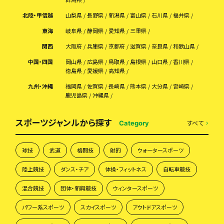
北陸・甲信越
山梨県
長野県
新潟県
富山県
石川県
福井県
東海
岐阜県
静岡県
愛知県
三重県
関西
大阪府
兵庫県
京都府
滋賀県
奈良県
和歌山県
中国・四国
岡山県
広島県
鳥取県
島根県
山口県
香川県
徳島県
愛媛県
高知県
九州・沖縄
福岡県
佐賀県
長崎県
熊本県
大分県
宮崎県
鹿児島県
沖縄県
スポーツジャンルから探す
すべて
Category
球技
武道
格闘技
射的
ウォータースポーツ
陸上競技
ダンス・チア
体操・フィットネス
自転車競技
混合競技
団体・新興競技
ウィンタースポーツ
パワー系スポーツ
スカイスポーツ
アウトドアスポーツ