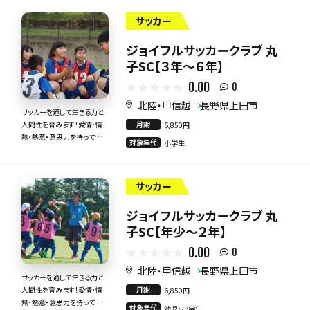
サッカー
ジョイフルサッカークラブ 丸
子SC【３年～６年】
0.00
0
北陸・甲信越
長野県上田市
サッカーを通して生きる力と
月謝
人間性を育みます！愛情・情
6,850円
熱・熱意・意思力を持って全
対象年代
小学生
力で指導いたします！
サッカー
ジョイフルサッカークラブ 丸
子SC【年少～２年】
0.00
0
北陸・甲信越
長野県上田市
サッカーを通して生きる力と
月謝
人間性を育みます！愛情・情
6,850円
熱・熱意・意思力を持って全
対象年代
幼児・小学生