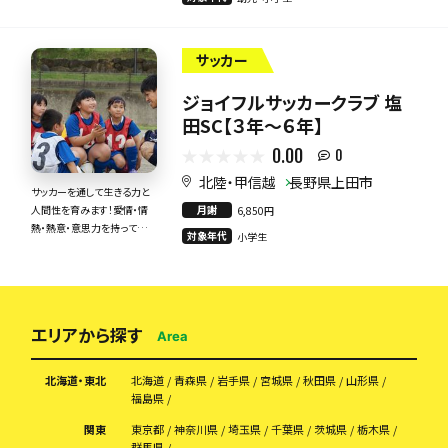
力で指導いたします！
サッカー
ジョイフルサッカークラブ 塩
田SC【３年～６年】
0.00
0
北陸・甲信越
長野県上田市
サッカーを通して生きる力と
月謝
人間性を育みます！愛情・情
6,850円
熱・熱意・意思力を持って全
対象年代
小学生
力で指導いたします！
エリアから探す
Area
北海道・東北
北海道
青森県
岩手県
宮城県
秋田県
山形県
福島県
関東
東京都
神奈川県
埼玉県
千葉県
茨城県
栃木県
群馬県