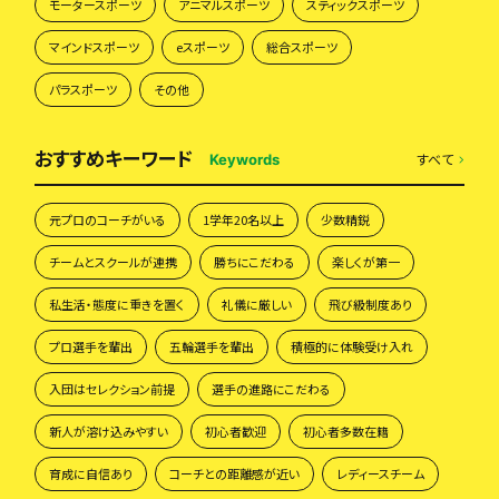
モータースポーツ
アニマルスポーツ
スティックスポーツ
マインドスポーツ
eスポーツ
総合スポーツ
パラスポーツ
その他
おすすめキーワード
すべて
Keywords
元プロのコーチがいる
1学年20名以上
少数精鋭
チームとスクールが連携
勝ちにこだわる
楽しくが第一
私生活・態度に重きを置く
礼儀に厳しい
飛び級制度あり
プロ選手を輩出
五輪選手を輩出
積極的に体験受け入れ
入団はセレクション前提
選手の進路にこだわる
新人が溶け込みやすい
初心者歓迎
初心者多数在籍
育成に自信あり
コーチとの距離感が近い
レディースチーム