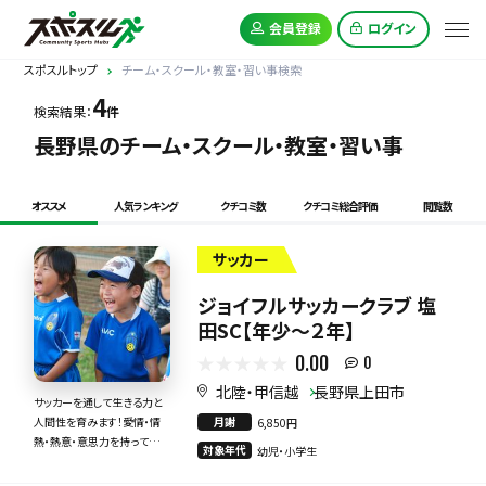
会員登録
ログイン
スポスルトップ
チーム・スクール・教室・習い事検索
4
検索結果：
件
長野県のチーム・スクール・教室・習い事
オススメ
人気ランキング
クチコミ数
クチコミ総合評価
閲覧数
サッカー
ジョイフルサッカークラブ 塩
田SC【年少～２年】
0.00
0
北陸・甲信越
長野県上田市
サッカーを通して生きる力と
月謝
人間性を育みます！愛情・情
6,850円
熱・熱意・意思力を持って全
対象年代
幼児・小学生
力で指導いたします！