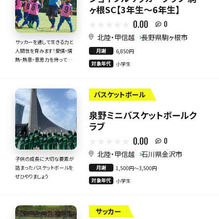
ヶ根SC【3年生～6年生】
0.00
0
北陸・甲信越
長野県駒ヶ根市
サッカーを通して生きる力と
月謝
人間性を育みます！愛情・情
6,850円
熱・熱意・意思力を持って全
対象年代
小学生
力で指導いたします！
バスケットボール
泉野ミニバスケットボールク
ラブ
0.00
0
北陸・甲信越
石川県金沢市
子供の成長に大切な要素が
月謝
詰まったバスケットボールを
1,500円〜3,500円
ぜひやりましょう
対象年代
小学生
サッカー