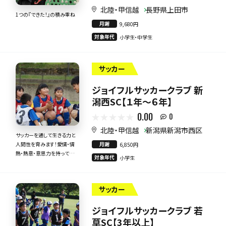
北陸・甲信越
長野県上田市
1つの『できた！』の積み重ね
月謝
9,680円
対象年代
小学生・中学生
サッカー
ジョイフルサッカークラブ 新
潟西SC【１年～６年】
0.00
0
北陸・甲信越
新潟県新潟市西区
サッカーを通して生きる力と
月謝
人間性を育みます！愛情・情
6,850円
熱・熱意・意思力を持って全
対象年代
小学生
力で指導いたします！
サッカー
ジョイフルサッカークラブ 若
草SC【3年以上】