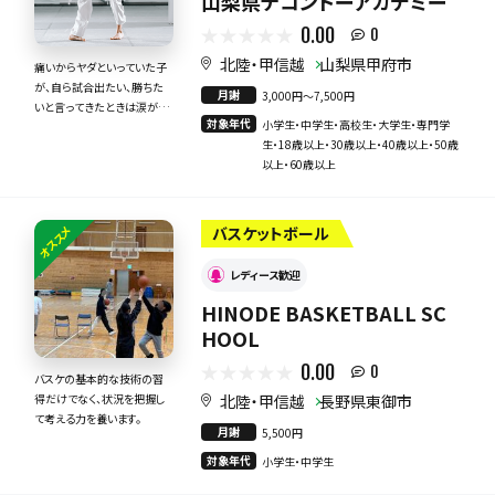
山梨県テコンドーアカデミー
0.00
0
北陸・甲信越
山梨県甲府市
痛いからヤダといっていた子
が、自ら試合出たい、勝ちた
月謝
3,000円〜7,500円
いと言ってきたときは涙が出
対象年代
小学生・中学生・高校生・大学生・専門学
ました！！
生・18歳以上・30歳以上・40歳以上・50歳
以上・60歳以上
オススメ
バスケットボール
レディース歓迎
HINODE BASKETBALL SC
HOOL
0.00
0
バスケの基本的な技術の習
北陸・甲信越
長野県東御市
得だけでなく、状況を把握し
て考える力を養います。
月謝
5,500円
対象年代
小学生・中学生