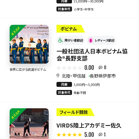
月謝
15,000円〜30,000円
対象年代
小学生・中学生
オススメ
ボビナム
障がい者歓迎
レディース歓迎
一般社団法人日本ボビナム協
会®︎長野支部
0.00
0
世界に広がる武道ボビナム
北陸・甲信越
長野県伊那市
月謝
3,000円〜5,000円
対象年代
年齢不問
オススメ
フィールド競技
VIRDS陸上アカデミー佐久
5.00
1