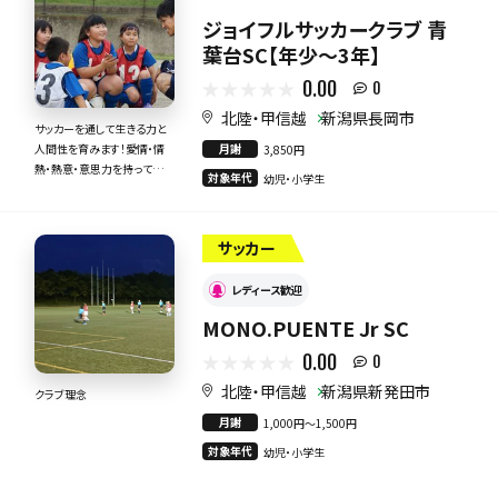
ジョイフルサッカークラブ 青
葉台SC【年少～3年】
0.00
0
北陸・甲信越
新潟県長岡市
サッカーを通して生きる力と
月謝
人間性を育みます！愛情・情
3,850円
熱・熱意・意思力を持って全
対象年代
幼児・小学生
力で指導いたします！
サッカー
レディース歓迎
MONO.PUENTE Jr SC
0.00
0
北陸・甲信越
新潟県新発田市
クラブ理念
月謝
1,000円〜1,500円
対象年代
幼児・小学生