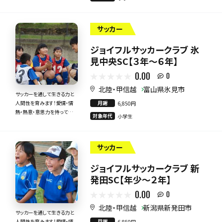
力で指導いたします！
サッカー
ジョイフルサッカークラブ 氷
見中央SC【３年～６年】
0.00
0
北陸・甲信越
富山県氷見市
サッカーを通して生きる力と
月謝
人間性を育みます！愛情・情
6,850円
熱・熱意・意思力を持って全
対象年代
小学生
力で指導いたします！
サッカー
ジョイフルサッカークラブ 新
発田SC【年少～２年】
0.00
0
北陸・甲信越
新潟県新発田市
サッカーを通して生きる力と
月謝
人間性を育みます！愛情・情
6,850円