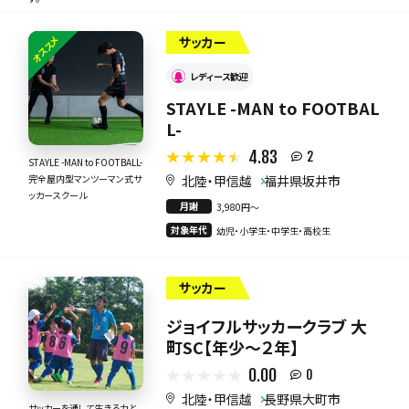
オススメ
サッカー
レディース歓迎
STAYLE -MAN to FOOTBAL
L-
4.83
2
STAYLE -MAN to FOOTBALL-
北陸・甲信越
福井県坂井市
完全屋内型マンツーマン式サ
ッカースクール
月謝
3,980円〜
対象年代
幼児・小学生・中学生・高校生
サッカー
ジョイフルサッカークラブ 大
町SC【年少～２年】
0.00
0
北陸・甲信越
長野県大町市
サッカーを通して生きる力と