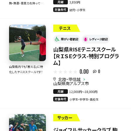
月謝
3,850円
熱・熱意・意思力を持って全
力で指導いたします！
対象年代
幼児・小学生
テニス
障がい者歓迎
レディース歓迎
山梨県RISEテニススクール
【ＲＩＳＥクラス-特別プログラ
ム】
山梨県内でも「教える」に特
0.00
0
化したテニススクールです！
北陸・甲信越
山梨県南アルプス市
月謝
12,000円〜18,000円
対象年代
小学生・中学生・高校生
サッカー
ジョイフルサッカークラブ 駒