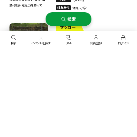
熱・熱意・意思力を持って全
対象年代
幼児・小学生
力で指導いたします！
検索
サッカー
ジョイフルサッカークラブ 長
探す
イベントを探す
Q&A
会員登録
ログイン
野中央SC【３年～６年】
0.00
0
北陸・甲信越
長野県長野市
サッカーを通して生きる力と
月謝
人間性を育みます！愛情・情
6,850円
エリア
熱・熱意・意思力を持って全
対象年代
小学生
力で指導いたします！
北陸・甲信越
ボルダリング
レディース歓迎
練習場所の沿線・駅
ＮＹボルダリングサークル
0.00
0
指定しない