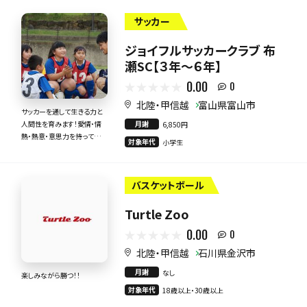
サッカー
ジョイフルサッカークラブ 布
瀬SC【３年～６年】
0.00
0
北陸・甲信越
富山県富山市
サッカーを通して生きる力と
月謝
人間性を育みます！愛情・情
6,850円
熱・熱意・意思力を持って全
対象年代
小学生
力で指導いたします！
バスケットボール
Turtle Zoo
0.00
0
北陸・甲信越
石川県金沢市
月謝
なし
楽しみながら勝つ！！
対象年代
18歳以上・30歳以上