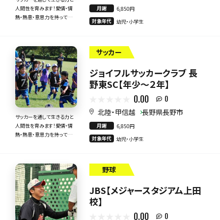
月謝
人間性を育みます！愛情・情
6,850円
熱・熱意・意思力を持って全
対象年代
幼児・小学生
力で指導いたします！
サッカー
ジョイフルサッカークラブ 長
野東SC【年少～２年】
0.00
0
北陸・甲信越
長野県長野市
サッカーを通して生きる力と
月謝
人間性を育みます！愛情・情
6,850円
熱・熱意・意思力を持って全
対象年代
幼児・小学生
力で指導いたします！
野球
JBS【メジャースタジアム上田
校】
0.00
0