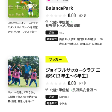
BalancePark
0.00
0
北陸・甲信越
体感バランストレーニングで
長野県上水内郡飯綱町
スタンスやポジションを安定
させ、パフォーマンスを向上さ
月謝
なし
せて勝利に近づけよう
対象年代
高校生・大学生・専門学生・18歳以上・30
歳以上・40歳以上・50歳以上・60歳以上
サッカー
ジョイフルサッカークラブ 三
郷SC【3年生～6年生】
0.00
0
北陸・甲信越
長野県安曇野市
サッカーを通して生きる力と
月謝
人間性を育みます！愛情・情
6,850円
熱・熱意・意思力を持って全
対象年代
小学生
力で指導いたします！