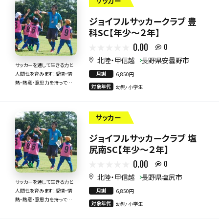
サッカー
ジョイフルサッカークラブ 豊
科SC【年少～２年】
0.00
0
北陸・甲信越
長野県安曇野市
サッカーを通して生きる力と
月謝
人間性を育みます！愛情・情
6,850円
熱・熱意・意思力を持って全
対象年代
幼児・小学生
力で指導いたします！
サッカー
ジョイフルサッカークラブ 塩
尻南SC【年少～２年】
0.00
0
北陸・甲信越
長野県塩尻市
サッカーを通して生きる力と
月謝
人間性を育みます！愛情・情
6,850円
熱・熱意・意思力を持って全
対象年代
幼児・小学生
力で指導いたします！