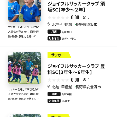
ジョイフルサッカークラブ 須
坂SC【年少～２年】
0.00
0
北陸・甲信越
長野県須坂市
サッカーを通して生きる力と
月謝
人間性を育みます！愛情・情
6,850円
熱・熱意・意思力を持って全
対象年代
幼児・小学生
力で指導いたします！
サッカー
ジョイフルサッカークラブ 豊
科SC【3年生～6年生】
0.00
0
北陸・甲信越
長野県安曇野市
サッカーを通して生きる力と
月謝
人間性を育みます！愛情・情
6,850円
熱・熱意・意思力を持って全
対象年代
小学生
力で指導いたします！