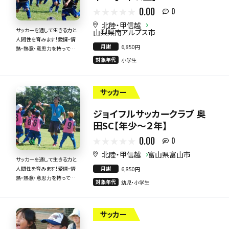
0.00
0
北陸・甲信越
サッカーを通して生きる力と
山梨県南アルプス市
人間性を育みます！愛情・情
月謝
6,850円
熱・熱意・意思力を持って全
力で指導いたします！
対象年代
小学生
サッカー
ジョイフルサッカークラブ 奥
田SC【年少～２年】
0.00
0
北陸・甲信越
富山県富山市
サッカーを通して生きる力と
月謝
人間性を育みます！愛情・情
6,850円
熱・熱意・意思力を持って全
対象年代
幼児・小学生
力で指導いたします！
サッカー