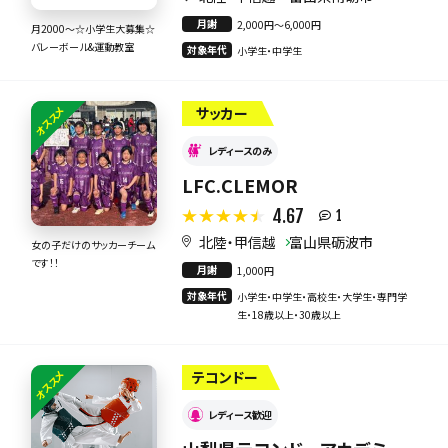
月謝
2,000円〜6,000円
月2000〜☆小学生大募集☆
バレーボール&運動教室
対象年代
小学生・中学生
オススメ
サッカー
レディースのみ
LFC.CLEMOR
4.67
1
北陸・甲信越
富山県砺波市
女の子だけのサッカーチーム
です！！
月謝
1,000円
対象年代
小学生・中学生・高校生・大学生・専門学
生・18歳以上・30歳以上
オススメ
テコンドー
レディース歓迎