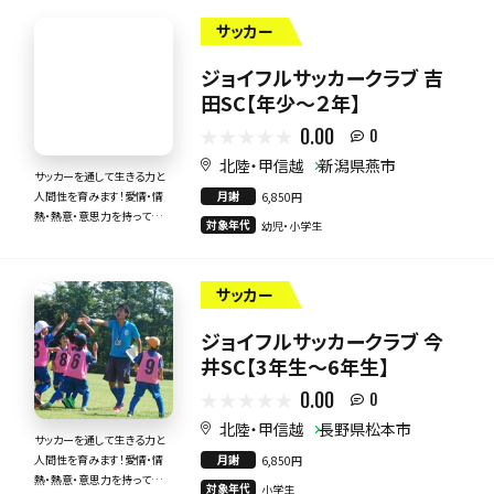
サッカー
ジョイフルサッカークラブ 吉
田SC【年少～２年】
0.00
0
北陸・甲信越
新潟県燕市
サッカーを通して生きる力と
月謝
人間性を育みます！愛情・情
6,850円
熱・熱意・意思力を持って全
対象年代
幼児・小学生
力で指導いたします！
サッカー
ジョイフルサッカークラブ 今
井SC【3年生～6年生】
0.00
0
北陸・甲信越
長野県松本市
サッカーを通して生きる力と
月謝
人間性を育みます！愛情・情
6,850円
熱・熱意・意思力を持って全
対象年代
小学生