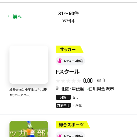
31〜60件
前へ
357件中
サッカー
レディース歓迎
Fスクール
0.00
0
北陸・甲信越
石川県金沢市
経験者向け小学生 スキルUP
サッカースクール
月謝
なし
対象年代
小学生
総合スポーツ
レディース歓迎