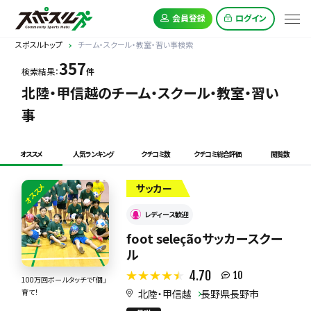
会員登録
ログイン
スポスルトップ
チーム・スクール・教室・習い事検索
357
検索結果：
件
北陸・甲信越のチーム・スクール・教室・習い
事
オススメ
人気ランキング
クチコミ数
クチコミ総合評価
閲覧数
オススメ
サッカー
レディース歓迎
foot seleçãoサッカースクー
ル
4.70
10
100万回ボールタッチで「個」
北陸・甲信越
長野県長野市
育て！