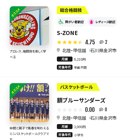
オススメ
総合格闘技
障がい者歓迎
レディース歓迎
S-ZONE
4.75
2
北陸・甲信越
石川県金沢市
プロレス、格闘技を楽しく学
べる
月謝
9,210円
対象年代
年齢不問
オススメ
バスケットボール
額ブルーサンダーズ
0.00
0
北陸・甲信越
石川県金沢市
月謝
3,000円
仲間と親子で青春を味わえる
ミニバスケットボールクラブで
対象年代
小学生
す。