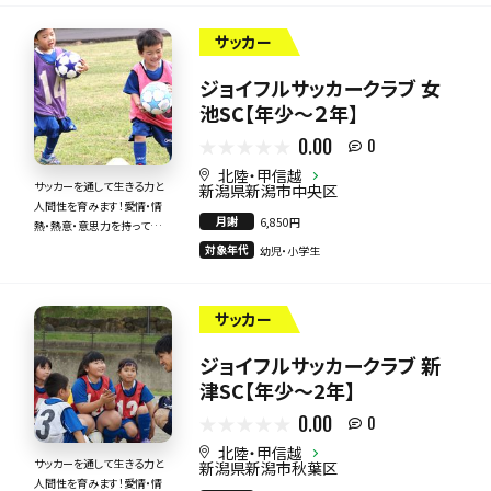
サッカー
ジョイフルサッカークラブ 女
池SC【年少～２年】
0.00
0
北陸・甲信越
サッカーを通して生きる力と
新潟県新潟市中央区
人間性を育みます！愛情・情
月謝
6,850円
熱・熱意・意思力を持って全
力で指導いたします！
対象年代
幼児・小学生
サッカー
ジョイフルサッカークラブ 新
津SC【年少～2年】
0.00
0
北陸・甲信越
サッカーを通して生きる力と
新潟県新潟市秋葉区
人間性を育みます！愛情・情