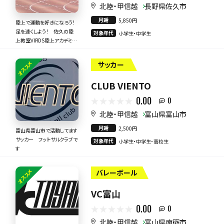
北陸・甲信越
長野県佐久市
月謝
5,850円
陸上で運動を好きになろう！
足を速くしよう！ 佐久の陸
対象年代
小学生・中学生
上教室VIRDS陸上アカデミー
佐久校
オススメ
サッカー
CLUB VIENTO
0.00
0
北陸・甲信越
富山県富山市
月謝
2,500円
富山県富山市で活動してます
サッカー フットサルクラブで
対象年代
小学生・中学生・高校生
す
オススメ
バレーボール
VC富山
0.00
0
北陸・甲信越
富山県南砺市